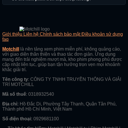
Giới thiệu
Liên hệ
Chính sách bảo mật
Điều khoản sử dụng
faq
Motchill
là nền tảng xem phim miễn phí, không quảng cáo,
với giao diện thân thiện và thao tác đơn giản. Ứng dụng
mang đến trải nghiệm mượt mà, kho phim phong phú được
cập nhật liên tục, giúp bạn tận hưởng trọn vẹn mọi khoảnh
khắc giải trí.
Tên công ty
: CÔNG TY TNHH TRUYỀN THÔNG VÀ GIẢI
TRÍ MOTCHILL
Mã số thuế
: 0318932540
Địa chỉ:
Hồ Đắc Di, Phường Tây Thạnh, Quận Tân Phú,
Thành phố Hồ Chí Minh, Việt Nam
Số điện thoại:
0929681100