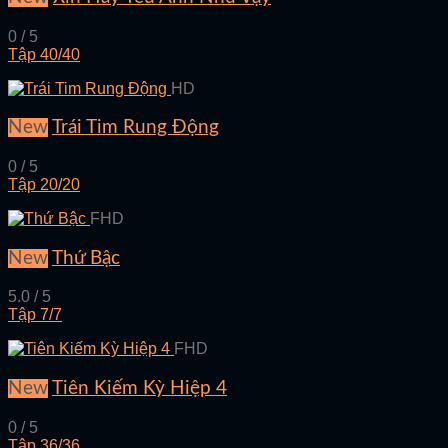
0 / 5
Tập 40/40
HD
New
Trái Tim Rung Động
0 / 5
Tập 20/20
FHD
New
Thứ Bậc
5.0 / 5
Tập 7/7
FHD
New
Tiên Kiếm Kỳ Hiệp 4
0 / 5
Tập 36/36