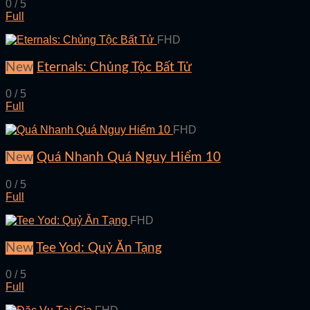
0 / 5
Full
FHD
New
Eternals: Chủng Tộc Bất Tử
0 / 5
Full
FHD
New
Quá Nhanh Quá Nguy Hiểm 10
0 / 5
Full
FHD
New
Tee Yod: Quỷ Ăn Tạng
0 / 5
Full