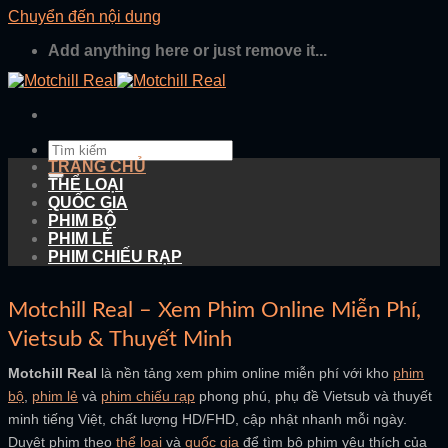
Chuyển đến nội dung
Add anything here or just remove it...
TRANG CHỦ
THỂ LOẠI
QUỐC GIA
PHIM BỘ
PHIM LẺ
PHIM CHIẾU RẠP
Motchill Real – Xem Phim Online Miễn Phí,
Vietsub & Thuyết Minh
Motchill Real
là nền tảng xem phim online miễn phí với kho
phim
bộ
,
phim lẻ
và
phim chiếu rạp
phong phú, phụ đề Vietsub và thuyết
minh tiếng Việt, chất lượng HD/FHD, cập nhật nhanh mỗi ngày.
Duyệt phim theo
thể loại
và
quốc gia
để tìm bộ phim yêu thích của