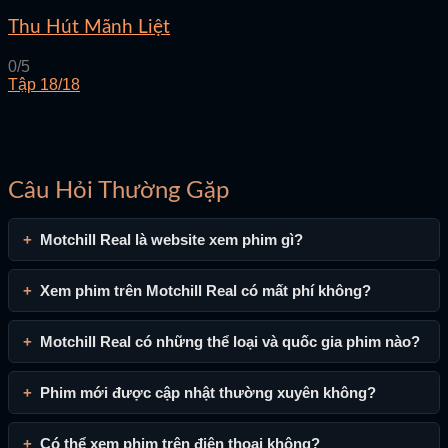
Thu Hút Mãnh Liệt
0/5
Tập 18/18
Câu Hỏi Thường Gặp
Motchill Real là website xem phim gì?
Xem phim trên Motchill Real có mất phí không?
Motchill Real có những thể loại và quốc gia phim nào?
Phim mới được cập nhật thường xuyên không?
Có thể xem phim trên điện thoại không?