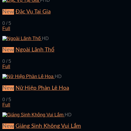
FHD
New
Đặc Vụ Tại Gia
0 / 5
Full
HD
New
Ngoài Lãnh Thổ
0 / 5
Full
HD
New
Nữ Hiệp Phàn Lê Hoa
0 / 5
Full
HD
New
Giáng Sinh Không Vui Lắm