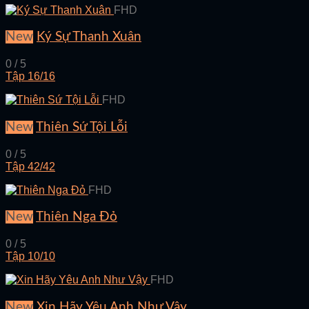
FHD
New
Ký Sự Thanh Xuân
0 / 5
Tập 16/16
FHD
New
Thiên Sứ Tội Lỗi
0 / 5
Tập 42/42
FHD
New
Thiên Nga Đỏ
0 / 5
Tập 10/10
FHD
New
Xin Hãy Yêu Anh Như Vậy