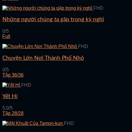
FHD
Những người chúng ta gặp trong kỳ nghỉ
0/5
Full
FHD
Chuyện Lớn Nơi Thành Phố Nhỏ
0/5
Tập 36/36
FHD
Yết Hí
5.0/5
Tập 28/28
FHD