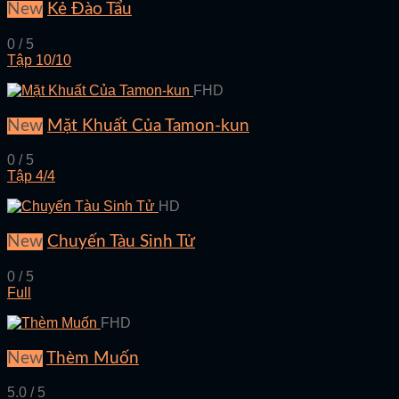
New
Kẻ Đào Tẩu
0 / 5
Tập 10/10
FHD
New
Mặt Khuất Của Tamon-kun
0 / 5
Tập 4/4
HD
New
Chuyến Tàu Sinh Tử
0 / 5
Full
FHD
New
Thèm Muốn
5.0 / 5