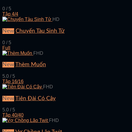
0 / 5
Tập 4/4
HD
New
Chuyến Tàu Sinh Tử
0 / 5
Full
FHD
New
Thèm Muốn
5.0 / 5
Tập 16/16
FHD
New
Tiên Đài Có Cây
5.0 / 5
Tập 40/40
FHD