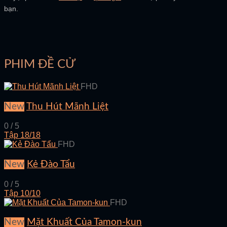
bạn.
PHIM ĐỀ CỬ
FHD
New
Thu Hút Mãnh Liệt
0 / 5
Tập 18/18
FHD
New
Kẻ Đào Tẩu
0 / 5
Tập 10/10
FHD
New
Mặt Khuất Của Tamon-kun