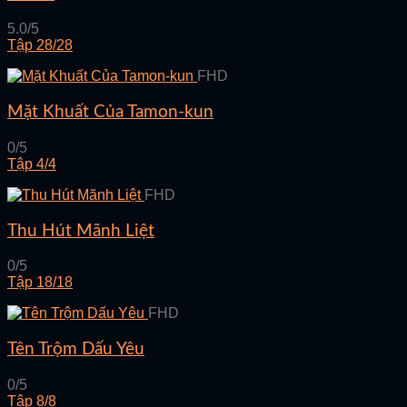
5.0/5
Tập 28/28
FHD
Mặt Khuất Của Tamon-kun
0/5
Tập 4/4
FHD
Thu Hút Mãnh Liệt
0/5
Tập 18/18
FHD
Tên Trộm Dấu Yêu
0/5
Tập 8/8