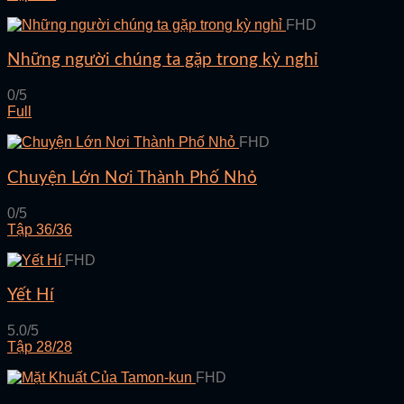
FHD
Những người chúng ta gặp trong kỳ nghỉ
0/5
Full
FHD
Chuyện Lớn Nơi Thành Phố Nhỏ
0/5
Tập 36/36
FHD
Yết Hí
5.0/5
Tập 28/28
FHD