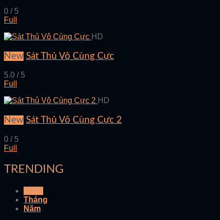
0 / 5
Full
HD
New
Sát Thủ Vô Cùng Cực
5.0 / 5
Full
HD
New
Sát Thủ Vô Cùng Cực 2
0 / 5
Full
TRENDING
Ngày
Tháng
Năm