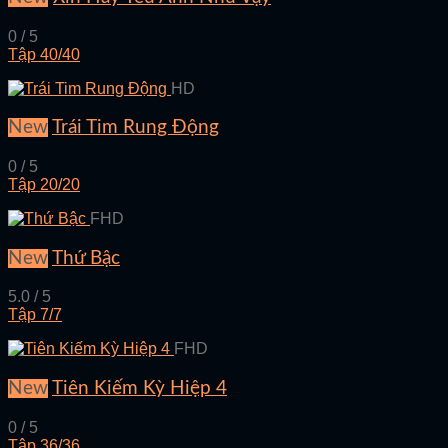
0 / 5
Tập 40/40
HD
New
Trái Tim Rung Động
0 / 5
Tập 20/20
FHD
New
Thứ Bậc
5.0 / 5
Tập 7/7
FHD
New
Tiên Kiếm Kỳ Hiệp 4
0 / 5
Tập 36/36