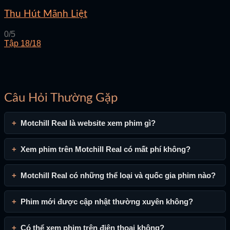
Thu Hút Mãnh Liệt
0/5
Tập 18/18
Câu Hỏi Thường Gặp
Motchill Real là website xem phim gì?
Xem phim trên Motchill Real có mất phí không?
Motchill Real có những thể loại và quốc gia phim nào?
Phim mới được cập nhật thường xuyên không?
Có thể xem phim trên điện thoại không?