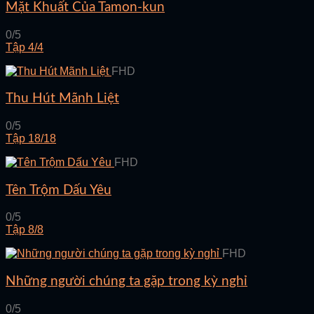
Mặt Khuất Của Tamon-kun
0/5
Tập 4/4
FHD
Thu Hút Mãnh Liệt
0/5
Tập 18/18
FHD
Tên Trộm Dấu Yêu
0/5
Tập 8/8
FHD
Những người chúng ta gặp trong kỳ nghỉ
0/5