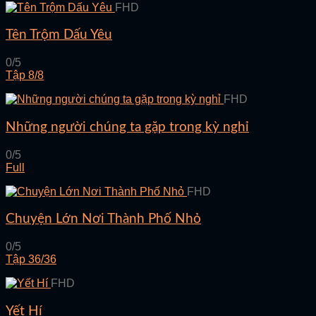
FHD
Tên Trộm Dấu Yêu
0/5
Tập 8/8
FHD
Những người chúng ta gặp trong kỳ nghỉ
0/5
Full
FHD
Chuyện Lớn Nơi Thành Phố Nhỏ
0/5
Tập 36/36
FHD
Yết Hí