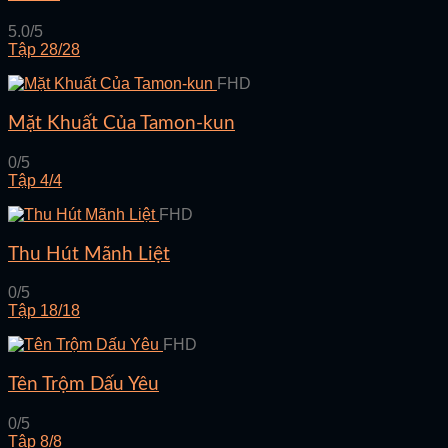
5.0/5
Tập 28/28
FHD
Mặt Khuất Của Tamon-kun
0/5
Tập 4/4
FHD
Thu Hút Mãnh Liệt
0/5
Tập 18/18
FHD
Tên Trộm Dấu Yêu
0/5
Tập 8/8