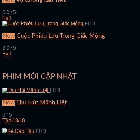
New
Vợ Chồng Lão Twit
5.0 / 5
Full
FHD
New
Cuộc Phiêu Lưu Trong Giấc Mộng
5.0 / 5
Full
PHIM MỚI CẬP NHẬT
FHD
New
Thu Hút Mãnh Liệt
0 / 5
Tập 18/18
FHD