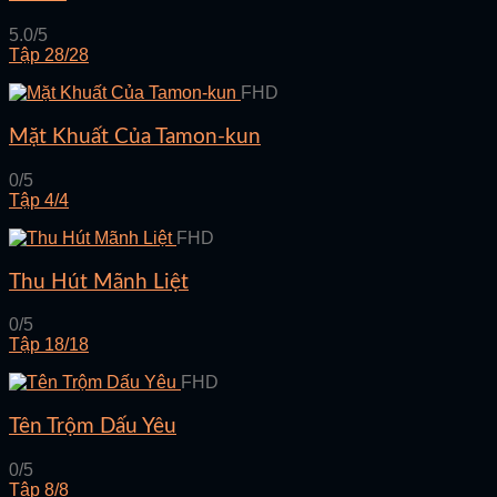
5.0/5
Tập 28/28
FHD
Mặt Khuất Của Tamon-kun
0/5
Tập 4/4
FHD
Thu Hút Mãnh Liệt
0/5
Tập 18/18
FHD
Tên Trộm Dấu Yêu
0/5
Tập 8/8