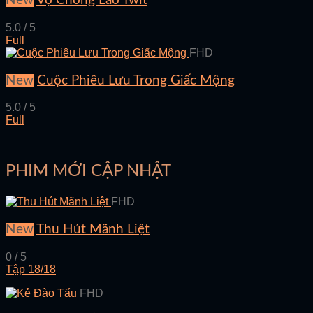
New
Vợ Chồng Lão Twit
5.0 / 5
Full
FHD
New
Cuộc Phiêu Lưu Trong Giấc Mộng
5.0 / 5
Full
PHIM MỚI CẬP NHẬT
FHD
New
Thu Hút Mãnh Liệt
0 / 5
Tập 18/18
FHD