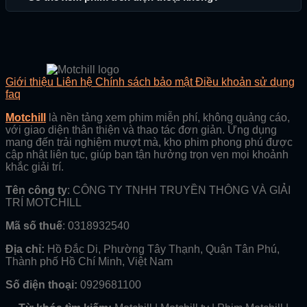
Giới thiệu
Liên hệ
Chính sách bảo mật
Điều khoản sử dụng
faq
Motchill
là nền tảng xem phim miễn phí, không quảng cáo,
với giao diện thân thiện và thao tác đơn giản. Ứng dụng
mang đến trải nghiệm mượt mà, kho phim phong phú được
cập nhật liên tục, giúp bạn tận hưởng trọn vẹn mọi khoảnh
khắc giải trí.
Tên công ty
: CÔNG TY TNHH TRUYỀN THÔNG VÀ GIẢI
TRÍ MOTCHILL
Mã số thuế
: 0318932540
Địa chỉ:
Hồ Đắc Di, Phường Tây Thạnh, Quận Tân Phú,
Thành phố Hồ Chí Minh, Việt Nam
Số điện thoại:
0929681100