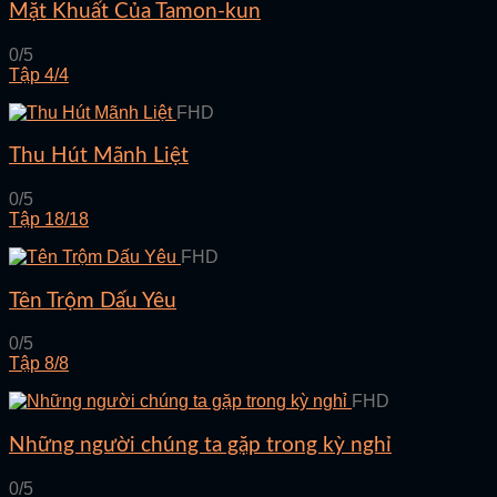
Mặt Khuất Của Tamon-kun
0/5
Tập 4/4
FHD
Thu Hút Mãnh Liệt
0/5
Tập 18/18
FHD
Tên Trộm Dấu Yêu
0/5
Tập 8/8
FHD
Những người chúng ta gặp trong kỳ nghỉ
0/5