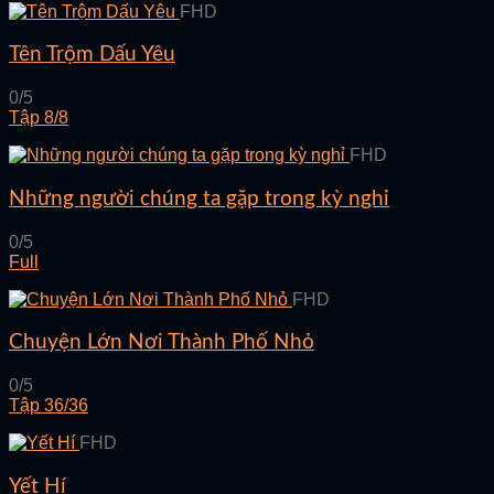
FHD
Tên Trộm Dấu Yêu
0/5
Tập 8/8
FHD
Những người chúng ta gặp trong kỳ nghỉ
0/5
Full
FHD
Chuyện Lớn Nơi Thành Phố Nhỏ
0/5
Tập 36/36
FHD
Yết Hí