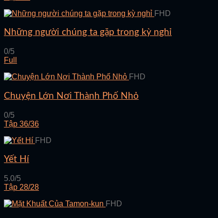
FHD
Những người chúng ta gặp trong kỳ nghỉ
0/5
Full
FHD
Chuyện Lớn Nơi Thành Phố Nhỏ
0/5
Tập 36/36
FHD
Yết Hí
5.0/5
Tập 28/28
FHD