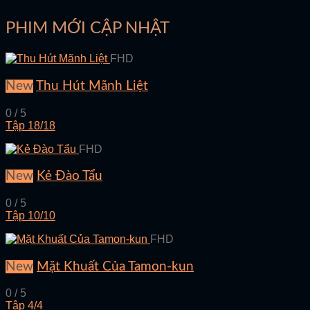
PHIM MỚI CẬP NHẬT
FHD
New
Thu Hút Mãnh Liệt
0 / 5
Tập 18/18
FHD
New
Kẻ Đào Tẩu
0 / 5
Tập 10/10
FHD
New
Mặt Khuất Của Tamon-kun
0 / 5
Tập 4/4