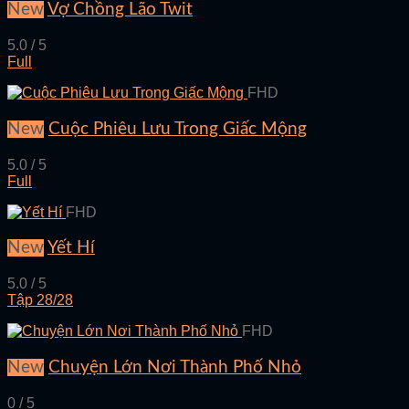
New
Vợ Chồng Lão Twit
5.0 / 5
Full
FHD
New
Cuộc Phiêu Lưu Trong Giấc Mộng
5.0 / 5
Full
FHD
New
Yết Hí
5.0 / 5
Tập 28/28
FHD
New
Chuyện Lớn Nơi Thành Phố Nhỏ
0 / 5