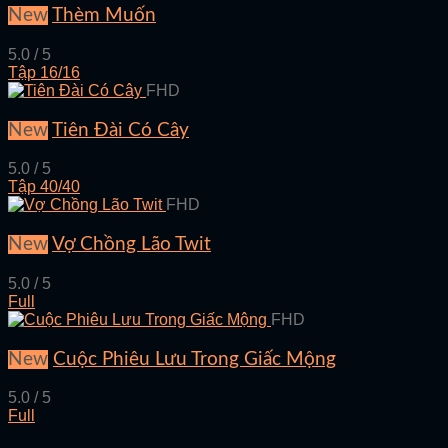
New
Thèm Muốn
5.0 / 5
Tập 16/16
FHD
New
Tiên Đài Có Cây
5.0 / 5
Tập 40/40
FHD
New
Vợ Chồng Lão Twit
5.0 / 5
Full
FHD
New
Cuộc Phiêu Lưu Trong Giấc Mộng
5.0 / 5
Full