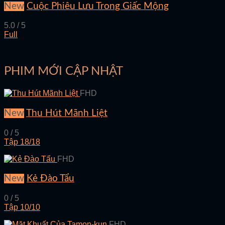
New
Cuộc Phiêu Lưu Trong Giấc Mộng
5.0 / 5
Full
PHIM MỚI CẬP NHẬT
FHD
New
Thu Hút Mãnh Liệt
0 / 5
Tập 18/18
FHD
New
Kẻ Đào Tẩu
0 / 5
Tập 10/10
FHD