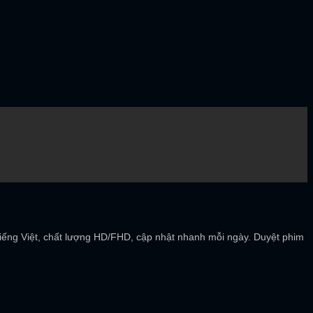
tiếng Việt, chất lượng HD/FHD, cập nhật nhanh mỗi ngày. Duyệt phim