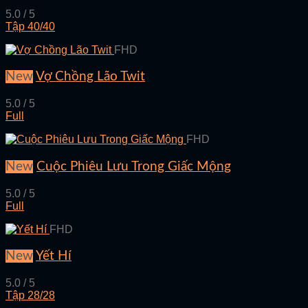
5.0 / 5
Tập 40/40
FHD
New
Vợ Chồng Lão Twit
5.0 / 5
Full
FHD
New
Cuộc Phiêu Lưu Trong Giấc Mộng
5.0 / 5
Full
FHD
New
Yết Hí
5.0 / 5
Tập 28/28