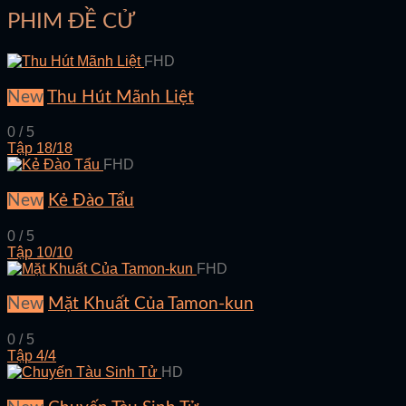
PHIM ĐỀ CỬ
FHD
New
Thu Hút Mãnh Liệt
0 / 5
Tập 18/18
FHD
New
Kẻ Đào Tẩu
0 / 5
Tập 10/10
FHD
New
Mặt Khuất Của Tamon-kun
0 / 5
Tập 4/4
HD