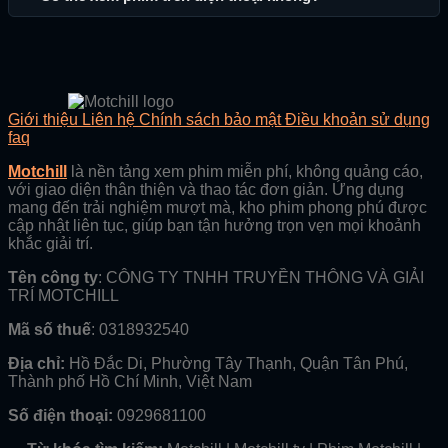
Giới thiệu
Liên hệ
Chính sách bảo mật
Điều khoản sử dụng
faq
Motchill
là nền tảng xem phim miễn phí, không quảng cáo,
với giao diện thân thiện và thao tác đơn giản. Ứng dụng
mang đến trải nghiệm mượt mà, kho phim phong phú được
cập nhật liên tục, giúp bạn tận hưởng trọn vẹn mọi khoảnh
khắc giải trí.
Tên công ty
: CÔNG TY TNHH TRUYỀN THÔNG VÀ GIẢI
TRÍ MOTCHILL
Mã số thuế
: 0318932540
Địa chỉ:
Hồ Đắc Di, Phường Tây Thạnh, Quận Tân Phú,
Thành phố Hồ Chí Minh, Việt Nam
Số điện thoại:
0929681100