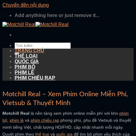
Chuyển đến nội dung
Add anything here or just remove it...
TRANG CHỦ
THỂ LOẠI
QUỐC GIA
PHIM BỘ
PHIM LẺ
PHIM CHIẾU RẠP
Motchill Real – Xem Phim Online Miễn Phí,
Vietsub & Thuyết Minh
Motchill Real
là nền tảng xem phim online miễn phí với kho
phim
bộ
,
phim lẻ
và
phim chiếu rạp
phong phú, phụ đề Vietsub và thuyết
minh tiếng Việt, chất lượng HD/FHD, cập nhật nhanh mỗi ngày.
Duyệt phim theo
thể loại
và
quốc gia
để tìm bộ phim yêu thích của