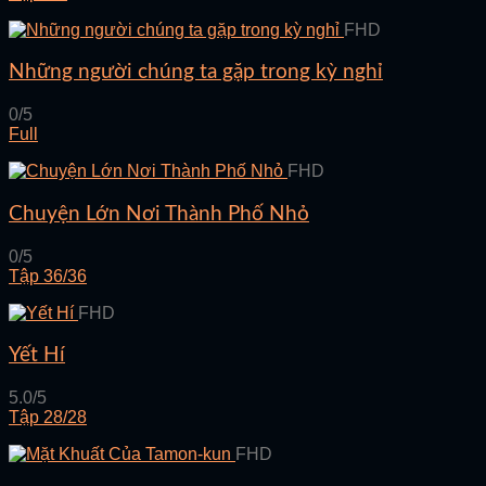
FHD
Những người chúng ta gặp trong kỳ nghỉ
0/5
Full
FHD
Chuyện Lớn Nơi Thành Phố Nhỏ
0/5
Tập 36/36
FHD
Yết Hí
5.0/5
Tập 28/28
FHD