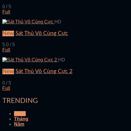
0 / 5
Full
HD
New
Sát Thủ Vô Cùng Cực
5.0 / 5
Full
HD
New
Sát Thủ Vô Cùng Cực 2
0 / 5
Full
TRENDING
Ngày
Tháng
Năm