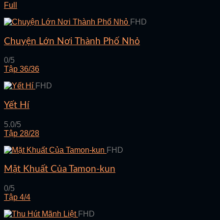
Full
FHD
Chuyện Lớn Nơi Thành Phố Nhỏ
0/5
Tập 36/36
FHD
Yết Hí
5.0/5
Tập 28/28
FHD
Mặt Khuất Của Tamon-kun
0/5
Tập 4/4
FHD