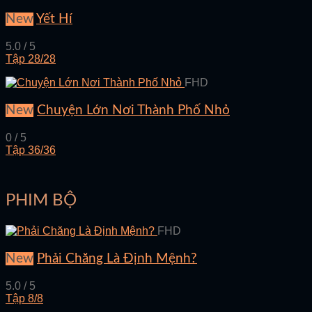
New
Yết Hí
5.0 / 5
Tập 28/28
FHD
New
Chuyện Lớn Nơi Thành Phố Nhỏ
0 / 5
Tập 36/36
PHIM BỘ
FHD
New
Phải Chăng Là Định Mệnh?
5.0 / 5
Tập 8/8