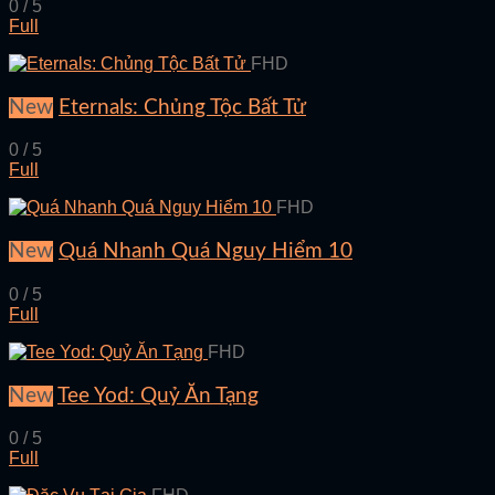
0 / 5
Full
FHD
New
Eternals: Chủng Tộc Bất Tử
0 / 5
Full
FHD
New
Quá Nhanh Quá Nguy Hiểm 10
0 / 5
Full
FHD
New
Tee Yod: Quỷ Ăn Tạng
0 / 5
Full