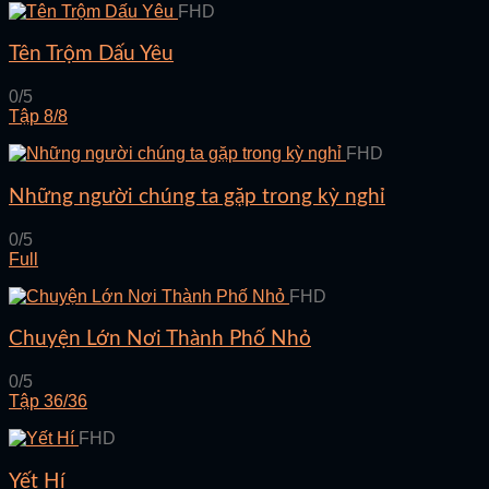
FHD
Tên Trộm Dấu Yêu
0/5
Tập 8/8
FHD
Những người chúng ta gặp trong kỳ nghỉ
0/5
Full
FHD
Chuyện Lớn Nơi Thành Phố Nhỏ
0/5
Tập 36/36
FHD
Yết Hí