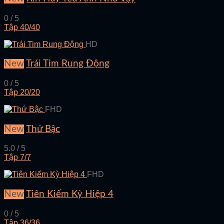
0 / 5
Tập 40/40
HD
New
Trái Tim Rung Động
0 / 5
Tập 20/20
FHD
New
Thứ Bậc
5.0 / 5
Tập 7/7
FHD
New
Tiên Kiếm Kỳ Hiệp 4
0 / 5
Tập 36/36