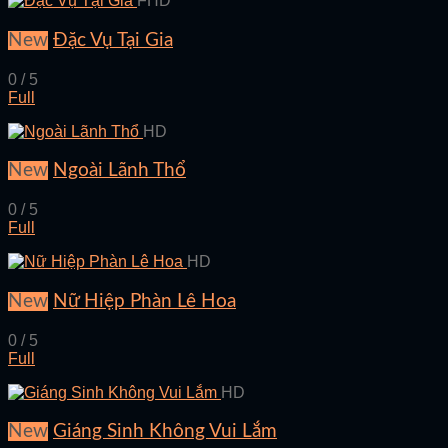
FHD
New
Đặc Vụ Tại Gia
0 / 5
Full
HD
New
Ngoài Lãnh Thổ
0 / 5
Full
HD
New
Nữ Hiệp Phàn Lê Hoa
0 / 5
Full
HD
New
Giáng Sinh Không Vui Lắm