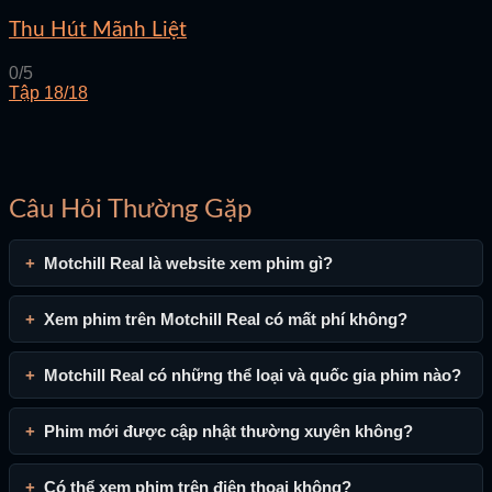
Thu Hút Mãnh Liệt
0/5
Tập 18/18
Câu Hỏi Thường Gặp
Motchill Real là website xem phim gì?
Xem phim trên Motchill Real có mất phí không?
Motchill Real có những thể loại và quốc gia phim nào?
Phim mới được cập nhật thường xuyên không?
Có thể xem phim trên điện thoại không?