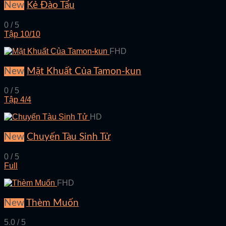
New
Kẻ Đào Tẩu
0 / 5
Tập 10/10
FHD
New
Mặt Khuất Của Tamon-kun
0 / 5
Tập 4/4
HD
New
Chuyến Tàu Sinh Tử
0 / 5
Full
FHD
New
Thèm Muốn
5.0 / 5