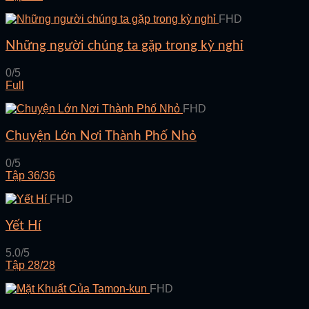
FHD
Những người chúng ta gặp trong kỳ nghỉ
0/5
Full
FHD
Chuyện Lớn Nơi Thành Phố Nhỏ
0/5
Tập 36/36
FHD
Yết Hí
5.0/5
Tập 28/28
FHD