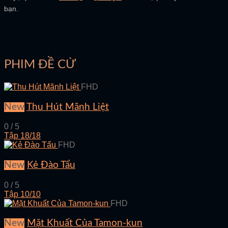
bạn.
PHIM ĐỀ CỬ
FHD
New
Thu Hút Mãnh Liệt
0 / 5
Tập 18/18
FHD
New
Kẻ Đào Tẩu
0 / 5
Tập 10/10
FHD
New
Mặt Khuất Của Tamon-kun