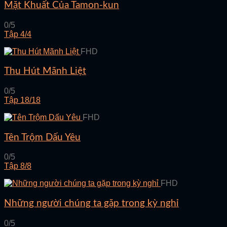
Mặt Khuất Của Tamon-kun
0/5
Tập 4/4
FHD
Thu Hút Mãnh Liệt
0/5
Tập 18/18
FHD
Tên Trộm Dấu Yêu
0/5
Tập 8/8
FHD
Những người chúng ta gặp trong kỳ nghỉ
0/5