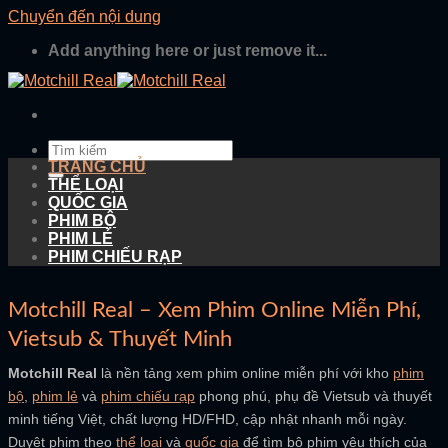
Chuyển đến nội dung
Add anything here or just remove it...
TRANG CHỦ
THỂ LOẠI
QUỐC GIA
PHIM BỘ
PHIM LẺ
PHIM CHIẾU RẠP
Motchill Real – Xem Phim Online Miễn Phí,
Vietsub & Thuyết Minh
Motchill Real
là nền tảng xem phim online miễn phí với kho
phim
bộ
,
phim lẻ
và
phim chiếu rạp
phong phú, phụ đề Vietsub và thuyết
minh tiếng Việt, chất lượng HD/FHD, cập nhật nhanh mỗi ngày.
Duyệt phim theo
thể loại
và
quốc gia
để tìm bộ phim yêu thích của