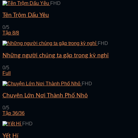
FHD
Tên Trộm Dấu Yêu
0/5
Tập 8/8
FHD
Những người chúng ta gặp trong kỳ nghỉ
0/5
Full
FHD
Chuyện Lớn Nơi Thành Phố Nhỏ
0/5
Tập 36/36
FHD
Yết Hí