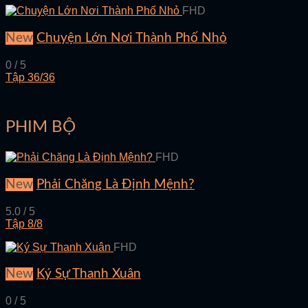
FHD
New
Chuyện Lớn Nơi Thành Phố Nhỏ
0 / 5
Tập 36/36
PHIM BỘ
FHD
New
Phải Chăng Là Định Mệnh?
5.0 / 5
Tập 8/8
FHD
New
Ký Sự Thanh Xuân
0 / 5