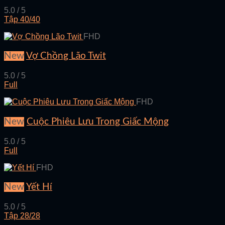
5.0 / 5
Tập 40/40
FHD
New
Vợ Chồng Lão Twit
5.0 / 5
Full
FHD
New
Cuộc Phiêu Lưu Trong Giấc Mộng
5.0 / 5
Full
FHD
New
Yết Hí
5.0 / 5
Tập 28/28