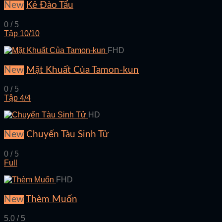
New
Kẻ Đào Tẩu
0 / 5
Tập 10/10
FHD
New
Mặt Khuất Của Tamon-kun
0 / 5
Tập 4/4
HD
New
Chuyến Tàu Sinh Tử
0 / 5
Full
FHD
New
Thèm Muốn
5.0 / 5