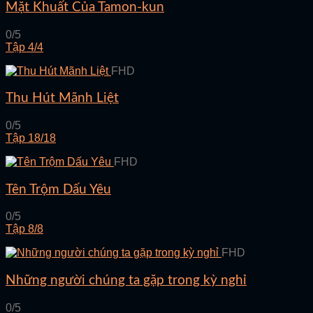
Mặt Khuất Của Tamon-kun
0/5
Tập 4/4
FHD
Thu Hút Mãnh Liệt
0/5
Tập 18/18
FHD
Tên Trộm Dấu Yêu
0/5
Tập 8/8
FHD
Những người chúng ta gặp trong kỳ nghỉ
0/5