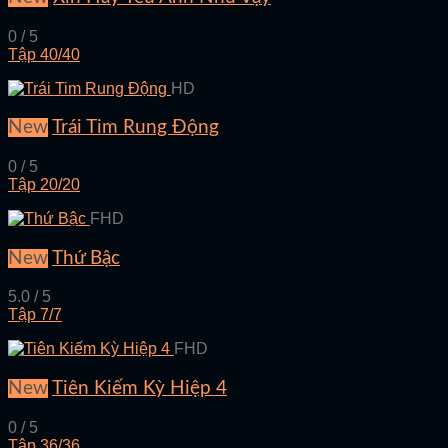
0 / 5
Tập 40/40
HD
New
Trái Tim Rung Động
0 / 5
Tập 20/20
FHD
New
Thứ Bậc
5.0 / 5
Tập 7/7
FHD
New
Tiên Kiếm Kỳ Hiệp 4
0 / 5
Tập 36/36