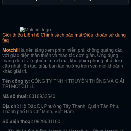
Giới thiệu
Liên hệ
Chính sách bảo mật
Điều khoản sử dụng
faq
Motchill
là nền tảng xem phim miễn phí, không quảng cáo,
với giao diện thân thiện và thao tác đơn giản. Ứng dụng
mang đến trải nghiệm mượt mà, kho phim phong phú được
cập nhật liên tục, giúp bạn tận hưởng trọn vẹn mọi khoảnh
khắc giải trí.
Tên công ty
: CÔNG TY TNHH TRUYỀN THÔNG VÀ GIẢI
TRÍ MOTCHILL
Mã số thuế
: 0318932540
Địa chỉ:
Hồ Đắc Di, Phường Tây Thạnh, Quận Tân Phú,
Thành phố Hồ Chí Minh, Việt Nam
Số điện thoại:
0929681100