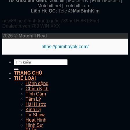
Từ khóa tìm kiếm:
Motchill | Motchill tv | Phim Motchill |
Motchill net | motchill.com |
Liên Hệ QC:
Tele
@MaiBinhKim
new88
hoạt hình trung quốc
789bet
Hi88
F8bet
Dualeotruyen
789 WIN
XXX
2026 ©
Motchill Real
https://phimhayok.com/
TRANG CHỦ
THỂ LOẠI
Hành động
Chính Kịch
Tình Cảm
Tâm Lý
Hài Hước
Kinh Dị
TV Show
Hoạt Hình
Hình Sự