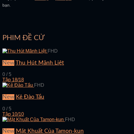
bạn.
PHIM ĐỀ CỬ
FHD
New
Thu Hút Mãnh Liệt
0 / 5
Tập 18/18
FHD
New
Kẻ Đào Tẩu
0 / 5
Tập 10/10
FHD
New
Mặt Khuất Của Tamon-kun