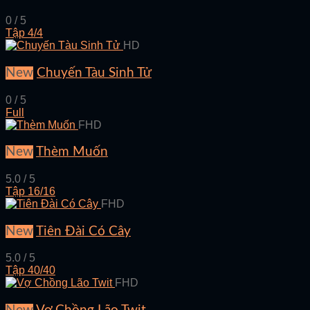
0 / 5
Tập 4/4
HD
New
Chuyến Tàu Sinh Tử
0 / 5
Full
FHD
New
Thèm Muốn
5.0 / 5
Tập 16/16
FHD
New
Tiên Đài Có Cây
5.0 / 5
Tập 40/40
FHD