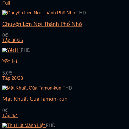
Full
FHD
Chuyện Lớn Nơi Thành Phố Nhỏ
0/5
Tập 36/36
FHD
Yết Hí
5.0/5
Tập 28/28
FHD
Mặt Khuất Của Tamon-kun
0/5
Tập 4/4
FHD