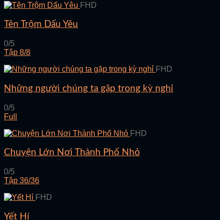
FHD
Tên Trộm Dấu Yêu
0/5
Tập 8/8
FHD
Những người chúng ta gặp trong kỳ nghỉ
0/5
Full
FHD
Chuyện Lớn Nơi Thành Phố Nhỏ
0/5
Tập 36/36
FHD
Yết Hí