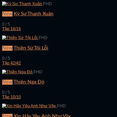
FHD
New
Ký Sự Thanh Xuân
0 / 5
Tập 16/16
FHD
New
Thiên Sứ Tội Lỗi
0 / 5
Tập 42/42
FHD
New
Thiên Nga Đỏ
0 / 5
Tập 10/10
FHD
New
Xin Hãy Yêu Anh Như Vậy