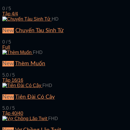
0 / 5
Tập 4/4
HD
New
Chuyến Tàu Sinh Tử
0 / 5
Full
FHD
New
Thèm Muốn
5.0 / 5
Tập 16/16
FHD
New
Tiên Đài Có Cây
5.0 / 5
Tập 40/40
FHD