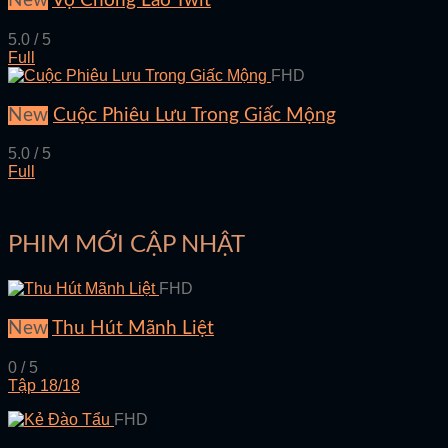
New
Vợ Chồng Lão Twit
5.0 / 5
Full
FHD
New
Cuộc Phiêu Lưu Trong Giấc Mộng
5.0 / 5
Full
PHIM MỚI CẬP NHẬT
FHD
New
Thu Hút Mãnh Liệt
0 / 5
Tập 18/18
FHD