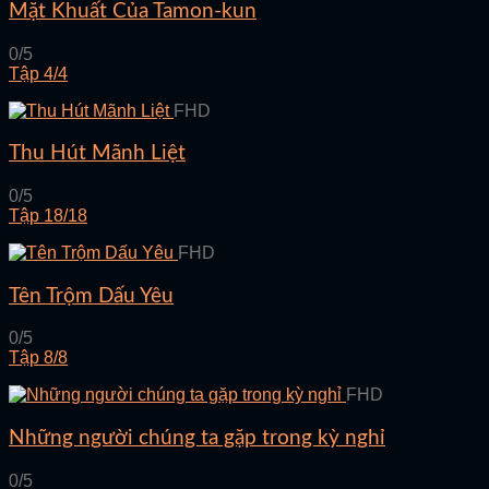
Mặt Khuất Của Tamon-kun
0/5
Tập 4/4
FHD
Thu Hút Mãnh Liệt
0/5
Tập 18/18
FHD
Tên Trộm Dấu Yêu
0/5
Tập 8/8
FHD
Những người chúng ta gặp trong kỳ nghỉ
0/5