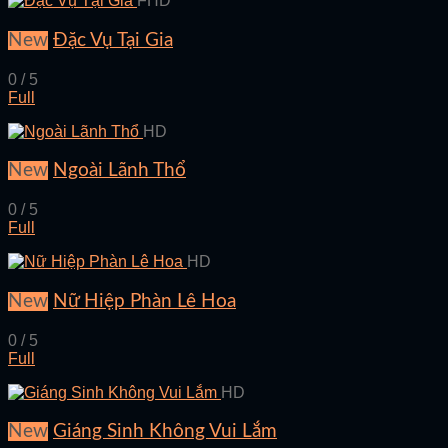
FHD
New
Đặc Vụ Tại Gia
0 / 5
Full
HD
New
Ngoài Lãnh Thổ
0 / 5
Full
HD
New
Nữ Hiệp Phàn Lê Hoa
0 / 5
Full
HD
New
Giáng Sinh Không Vui Lắm