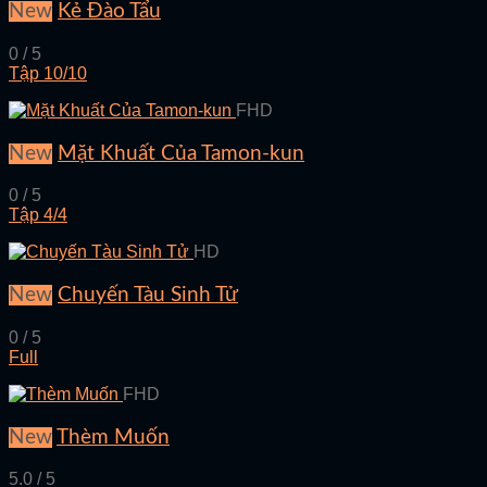
New
Kẻ Đào Tẩu
0 / 5
Tập 10/10
FHD
New
Mặt Khuất Của Tamon-kun
0 / 5
Tập 4/4
HD
New
Chuyến Tàu Sinh Tử
0 / 5
Full
FHD
New
Thèm Muốn
5.0 / 5