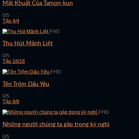
Mặt Khuất Của Tamon-kun
0/5
Tập 4/4
FHD
Thu Hút Mãnh Liệt
0/5
Tập 18/18
FHD
Tên Trộm Dấu Yêu
0/5
Tập 8/8
FHD
Những người chúng ta gặp trong kỳ nghỉ
0/5