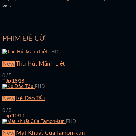
bạn.
PHIM ĐỀ CỬ
FHD
New
Thu Hút Mãnh Liệt
0 / 5
Tập 18/18
FHD
New
Kẻ Đào Tẩu
0 / 5
Tập 10/10
FHD
New
Mặt Khuất Của Tamon-kun