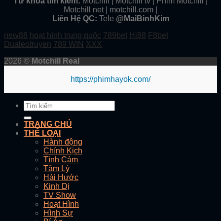
Từ khóa tìm kiếm:
Motchill | Motchill tv | Phim Motchill |
Motchill net | motchill.com |
Liên Hệ QC:
Tele
@MaiBinhKim
new88
hoạt hình trung quốc
789bet
Hi88
F8bet
Dualeotruyen
789 WIN
XXX
2026 ©
Motchill Real
https://phimhayok.com/
TRANG CHỦ
THỂ LOẠI
Hành động
Chính Kịch
Tình Cảm
Tâm Lý
Hài Hước
Kinh Dị
TV Show
Hoạt Hình
Hình Sự