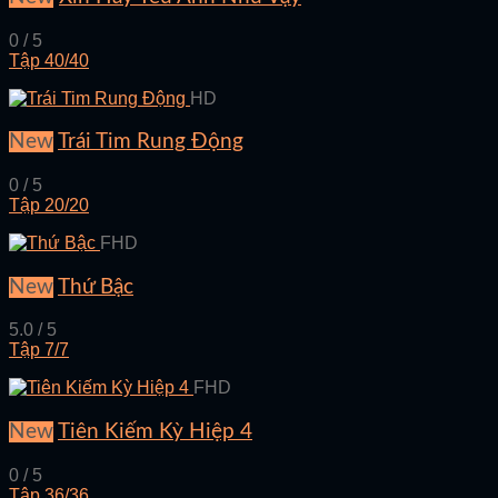
0 / 5
Tập 40/40
HD
New
Trái Tim Rung Động
0 / 5
Tập 20/20
FHD
New
Thứ Bậc
5.0 / 5
Tập 7/7
FHD
New
Tiên Kiếm Kỳ Hiệp 4
0 / 5
Tập 36/36