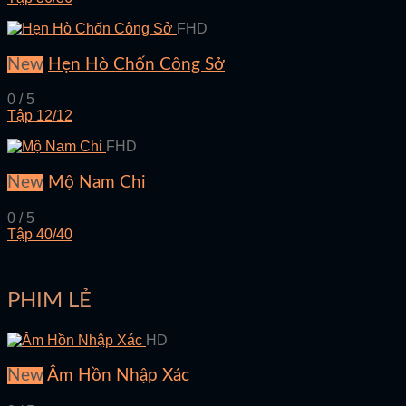
FHD
New
Hẹn Hò Chốn Công Sở
0 / 5
Tập 12/12
FHD
New
Mộ Nam Chi
0 / 5
Tập 40/40
PHIM LẺ
HD
New
Âm Hồn Nhập Xác