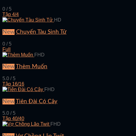
0 / 5
Tập 4/4
HD
New
Chuyến Tàu Sinh Tử
0 / 5
Full
FHD
New
Thèm Muốn
5.0 / 5
Tập 16/16
FHD
New
Tiên Đài Có Cây
5.0 / 5
Tập 40/40
FHD