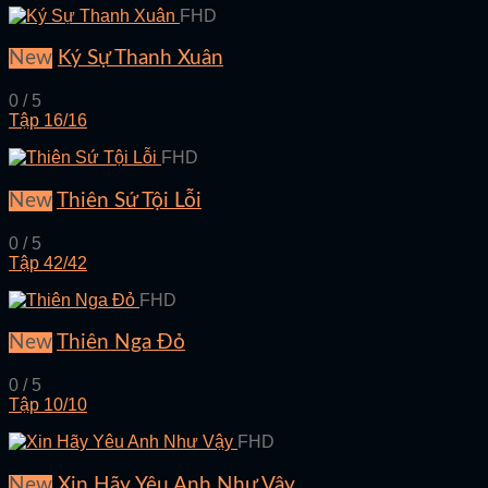
FHD
New
Ký Sự Thanh Xuân
0 / 5
Tập 16/16
FHD
New
Thiên Sứ Tội Lỗi
0 / 5
Tập 42/42
FHD
New
Thiên Nga Đỏ
0 / 5
Tập 10/10
FHD
New
Xin Hãy Yêu Anh Như Vậy