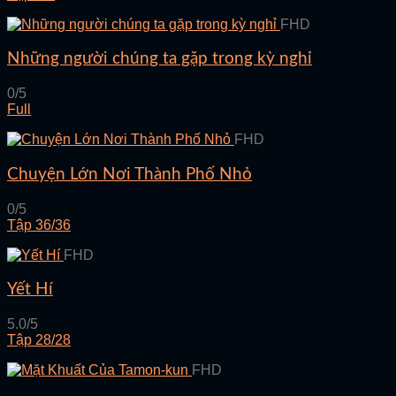
FHD
Những người chúng ta gặp trong kỳ nghỉ
0/5
Full
FHD
Chuyện Lớn Nơi Thành Phố Nhỏ
0/5
Tập 36/36
FHD
Yết Hí
5.0/5
Tập 28/28
FHD