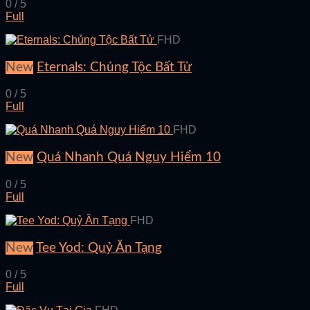
0 / 5
Full
FHD
New
Eternals: Chủng Tộc Bất Tử
0 / 5
Full
FHD
New
Quá Nhanh Quá Nguy Hiểm 10
0 / 5
Full
FHD
New
Tee Yod: Quỷ Ăn Tạng
0 / 5
Full