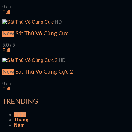
0 / 5
Full
HD
New
Sát Thủ Vô Cùng Cực
5.0 / 5
Full
HD
New
Sát Thủ Vô Cùng Cực 2
0 / 5
Full
TRENDING
Ngày
Tháng
Năm