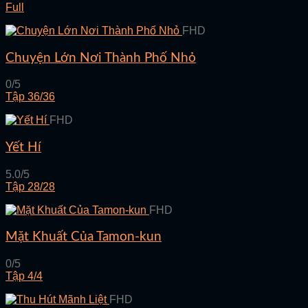
Full
FHD
Chuyện Lớn Nơi Thành Phố Nhỏ
0/5
Tập 36/36
FHD
Yết Hí
5.0/5
Tập 28/28
FHD
Mặt Khuất Của Tamon-kun
0/5
Tập 4/4
FHD