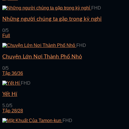
FHD
Những người chúng ta gặp trong kỳ nghỉ
0/5
Full
FHD
Chuyện Lớn Nơi Thành Phố Nhỏ
0/5
Tập 36/36
FHD
Yết Hí
5.0/5
Tập 28/28
FHD