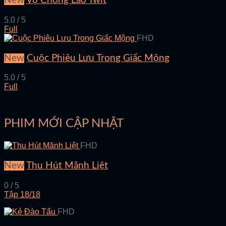
New
Vợ Chồng Lão Twit
5.0 / 5
Full
FHD
New
Cuộc Phiêu Lưu Trong Giấc Mộng
5.0 / 5
Full
PHIM MỚI CẬP NHẬT
FHD
New
Thu Hút Mãnh Liệt
0 / 5
Tập 18/18
FHD