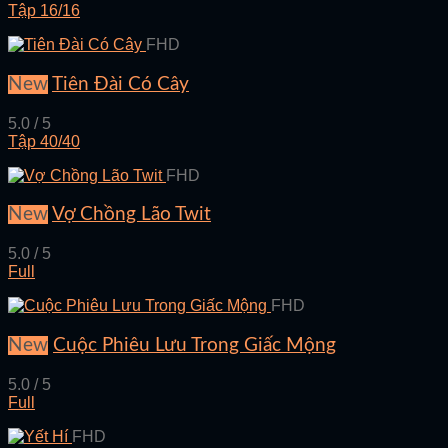
Tập 16/16
FHD
New
Tiên Đài Có Cây
5.0 / 5
Tập 40/40
FHD
New
Vợ Chồng Lão Twit
5.0 / 5
Full
FHD
New
Cuộc Phiêu Lưu Trong Giấc Mộng
5.0 / 5
Full
FHD