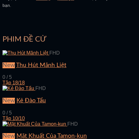
bạn.
PHIM ĐỀ CỬ
FHD
New
Thu Hút Mãnh Liệt
0 / 5
Tập 18/18
FHD
New
Kẻ Đào Tẩu
0 / 5
Tập 10/10
FHD
New
Mặt Khuất Của Tamon-kun