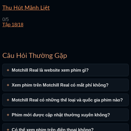
Thu Hút Mãnh Liệt
0/5
Tập 18/18
Câu Hỏi Thường Gặp
Motchill Real là website xem phim gì?
Xem phim trên Motchill Real có mất phí không?
Motchill Real có những thể loại và quốc gia phim nào?
Phim mới được cập nhật thường xuyên không?
Có thể xem phim trên điện thoại không?