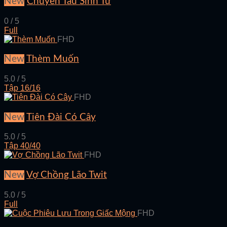
New
Chuyến Tàu Sinh Tử
0 / 5
Full
FHD
New
Thèm Muốn
5.0 / 5
Tập 16/16
FHD
New
Tiên Đài Có Cây
5.0 / 5
Tập 40/40
FHD
New
Vợ Chồng Lão Twit
5.0 / 5
Full
FHD