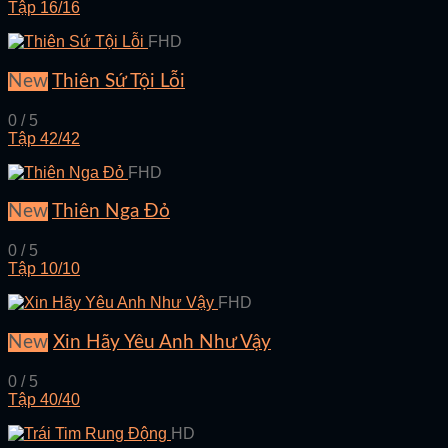
Tập 16/16
FHD
New
Thiên Sứ Tội Lỗi
0 / 5
Tập 42/42
FHD
New
Thiên Nga Đỏ
0 / 5
Tập 10/10
FHD
New
Xin Hãy Yêu Anh Như Vậy
0 / 5
Tập 40/40
HD