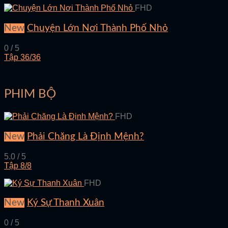
FHD
New
Chuyện Lớn Nơi Thành Phố Nhỏ
0 / 5
Tập 36/36
PHIM BỘ
FHD
New
Phải Chăng Là Định Mệnh?
5.0 / 5
Tập 8/8
FHD
New
Ký Sự Thanh Xuân
0 / 5