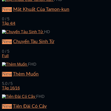
New
Mặt Khuất Của Tamon-kun
0 / 5
Tập 4/4
HD
New
Chuyến Tàu Sinh Tử
0 / 5
Full
FHD
New
Thèm Muốn
5.0 / 5
Tập 16/16
FHD
New
Tiên Đài Có Cây