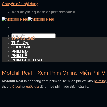
Chuyển đến nội dung
Add anything here or just remove it...
TRANG CHỦ
THỂ LOẠI
QUỐC GIA
PHIM BỘ
PHIM LẺ
PHIM CHIẾU RẠP
Motchill Real – Xem Phim Online Miễn Phí, V
Motchill Real
là nền tảng xem phim online miễn phí với kho
phim bộ
theo
thể loại
và
quốc gia
để tìm bộ phim yêu thích của bạn.