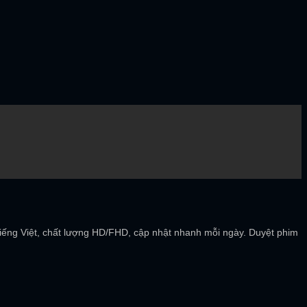
tiếng Việt, chất lượng HD/FHD, cập nhật nhanh mỗi ngày. Duyệt phim