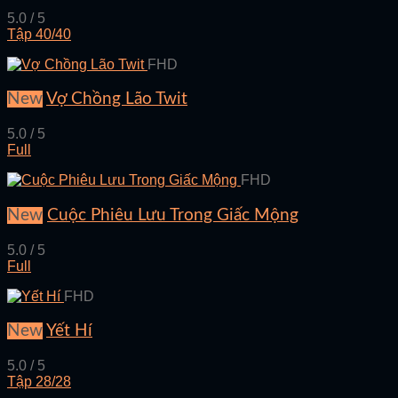
5.0 / 5
Tập 40/40
FHD
New
Vợ Chồng Lão Twit
5.0 / 5
Full
FHD
New
Cuộc Phiêu Lưu Trong Giấc Mộng
5.0 / 5
Full
FHD
New
Yết Hí
5.0 / 5
Tập 28/28