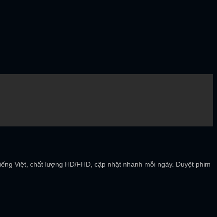
tiếng Việt, chất lượng HD/FHD, cập nhật nhanh mỗi ngày. Duyệt phim