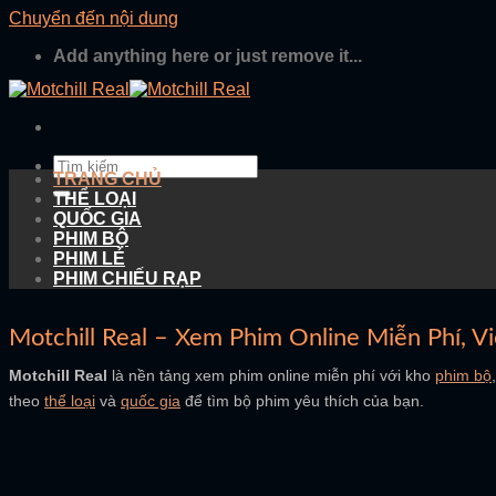
Chuyển đến nội dung
Add anything here or just remove it...
TRANG CHỦ
THỂ LOẠI
QUỐC GIA
PHIM BỘ
PHIM LẺ
PHIM CHIẾU RẠP
Motchill Real – Xem Phim Online Miễn Phí, V
Motchill Real
là nền tảng xem phim online miễn phí với kho
phim bộ
theo
thể loại
và
quốc gia
để tìm bộ phim yêu thích của bạn.