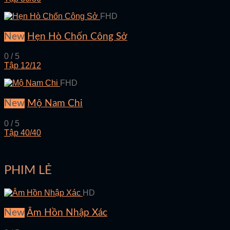
FHD
New
Hẹn Hò Chốn Công Sở
0 / 5
Tập 12/12
FHD
New
Mộ Nam Chi
0 / 5
Tập 40/40
PHIM LẺ
HD
New
Âm Hồn Nhập Xác