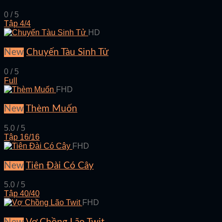
0 / 5
Tập 4/4
HD
New
Chuyến Tàu Sinh Tử
0 / 5
Full
FHD
New
Thèm Muốn
5.0 / 5
Tập 16/16
FHD
New
Tiên Đài Có Cây
5.0 / 5
Tập 40/40
FHD