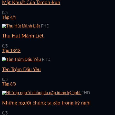
Mặt Khuất Của Tamon-kun
0/5
Tập 4/4
FHD
Thu Hút Mãnh Liệt
0/5
Tập 18/18
FHD
Tên Trộm Dấu Yêu
0/5
Tập 8/8
FHD
Những người chúng ta gặp trong kỳ nghỉ
0/5