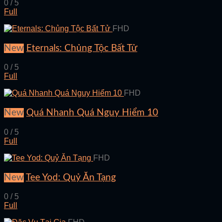
0 / 5
Full
FHD
New
Eternals: Chủng Tộc Bất Tử
0 / 5
Full
FHD
New
Quá Nhanh Quá Nguy Hiểm 10
0 / 5
Full
FHD
New
Tee Yod: Quỷ Ăn Tạng
0 / 5
Full