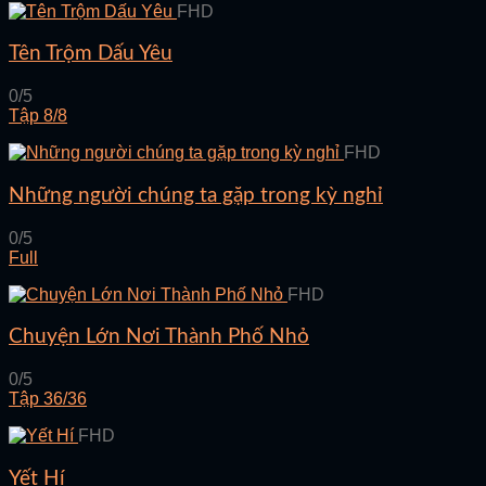
FHD
Tên Trộm Dấu Yêu
0/5
Tập 8/8
FHD
Những người chúng ta gặp trong kỳ nghỉ
0/5
Full
FHD
Chuyện Lớn Nơi Thành Phố Nhỏ
0/5
Tập 36/36
FHD
Yết Hí