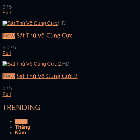
0 / 5
Full
HD
New
Sát Thủ Vô Cùng Cực
5.0 / 5
Full
HD
New
Sát Thủ Vô Cùng Cực 2
0 / 5
Full
TRENDING
Ngày
Tháng
Năm