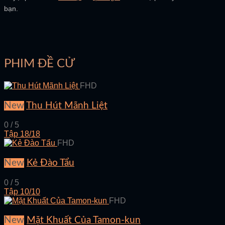
bạn.
PHIM ĐỀ CỬ
FHD
New
Thu Hút Mãnh Liệt
0 / 5
Tập 18/18
FHD
New
Kẻ Đào Tẩu
0 / 5
Tập 10/10
FHD
New
Mặt Khuất Của Tamon-kun