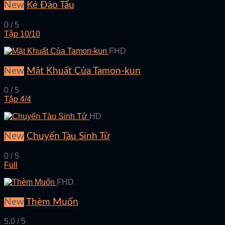
New
Kẻ Đào Tẩu
0 / 5
Tập 10/10
FHD
New
Mặt Khuất Của Tamon-kun
0 / 5
Tập 4/4
HD
New
Chuyến Tàu Sinh Tử
0 / 5
Full
FHD
New
Thèm Muốn
5.0 / 5