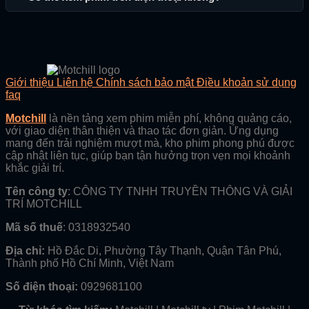
Giới thiệu
Liên hệ
Chính sách bảo mật
Điều khoản sử dụng
faq
Motchill
là nền tảng xem phim miễn phí, không quảng cáo,
với giao diện thân thiện và thao tác đơn giản. Ứng dụng
mang đến trải nghiệm mượt mà, kho phim phong phú được
cập nhật liên tục, giúp bạn tận hưởng trọn vẹn mọi khoảnh
khắc giải trí.
Tên công ty
: CÔNG TY TNHH TRUYỀN THÔNG VÀ GIẢI
TRÍ MOTCHILL
Mã số thuế
: 0318932540
Địa chỉ:
Hồ Đắc Di, Phường Tây Thạnh, Quận Tân Phú,
Thành phố Hồ Chí Minh, Việt Nam
Số điện thoại:
0929681100