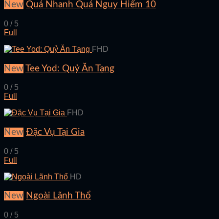
New
Quá Nhanh Quá Nguy Hiểm 10
0 / 5
Full
FHD
New
Tee Yod: Quỷ Ăn Tạng
0 / 5
Full
FHD
New
Đặc Vụ Tại Gia
0 / 5
Full
HD
New
Ngoài Lãnh Thổ
0 / 5