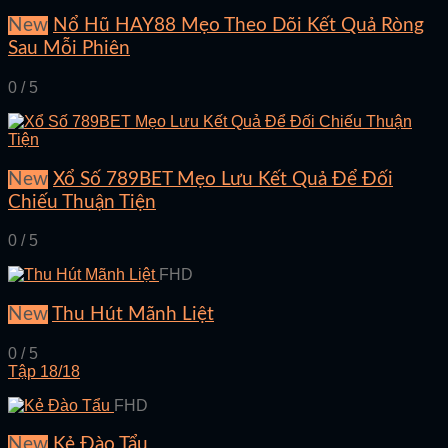
New
Nổ Hũ HAY88 Mẹo Theo Dõi Kết Quả Ròng
Sau Mỗi Phiên
0 / 5
New
Xổ Số 789BET Mẹo Lưu Kết Quả Để Đối
Chiếu Thuận Tiện
0 / 5
FHD
New
Thu Hút Mãnh Liệt
0 / 5
Tập 18/18
FHD
New
Kẻ Đào Tẩu