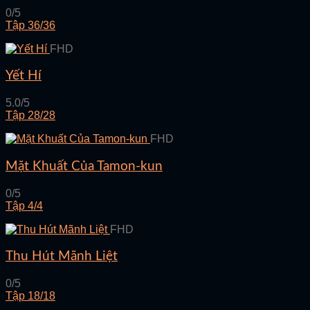
0/5
Tập 36/36
FHD
Yết Hí
5.0/5
Tập 28/28
FHD
Mặt Khuất Của Tamon-kun
0/5
Tập 4/4
FHD
Thu Hút Mãnh Liệt
0/5
Tập 18/18