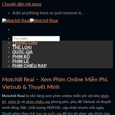
Chuyển đến nội dung
Add anything here or just remove it...
TRANG CHỦ
THỂ LOẠI
QUỐC GIA
PHIM BỘ
PHIM LẺ
PHIM CHIẾU RẠP
Motchill Real – Xem Phim Online Miễn Phí,
Vietsub & Thuyết Minh
Motchill Real
là nền tảng xem phim online miễn phí với kho
phim
bộ
,
phim lẻ
và
phim chiếu rạp
phong phú, phụ đề Vietsub và thuyết
minh tiếng Việt, chất lượng HD/FHD, cập nhật nhanh mỗi ngày.
Duyệt phim theo
thể loại
và
quốc gia
để tìm bộ phim yêu thích của