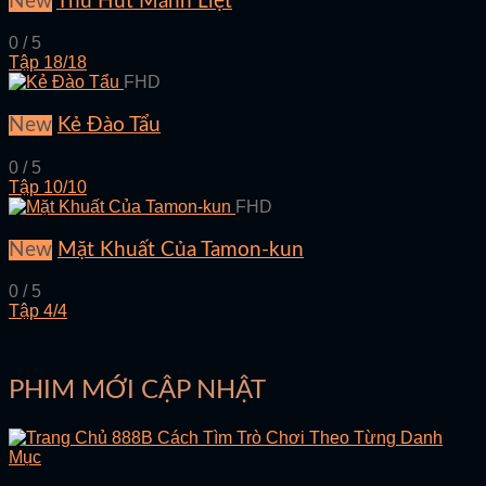
New
Thu Hút Mãnh Liệt
0 / 5
Tập 18/18
FHD
New
Kẻ Đào Tẩu
0 / 5
Tập 10/10
FHD
New
Mặt Khuất Của Tamon-kun
0 / 5
Tập 4/4
PHIM MỚI CẬP NHẬT