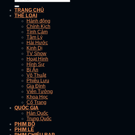
TRANG CHỦ
THỂ LOẠI
Hành động
Chính Kịch
Tình Cảm
Tâm Lý
Hài Hước
Kinh Dị
TV Show
Hoạt Hình
Hình Sự
Bí Ẩn
Võ Thuật
Phiêu Lưu
Gia Đình
Viễn Tưởng
Khoa Học
Cổ Trang
QUỐC GIA
Hàn Quốc
Trung Quốc
PHIM BỘ
PHIM LẺ
PHIM CHIẾU RẠP