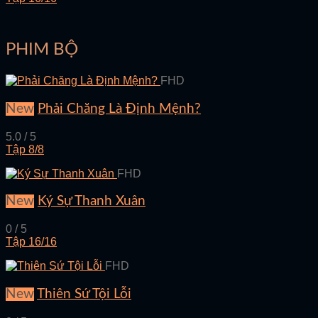
PHIM BỘ
FHD
New
Phải Chăng Là Định Mệnh?
5.0 / 5
Tập 8/8
FHD
New
Ký Sự Thanh Xuân
0 / 5
Tập 16/16
FHD
New
Thiên Sứ Tội Lỗi