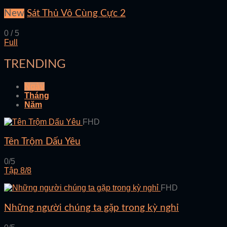
New
Sát Thủ Vô Cùng Cực 2
0 / 5
Full
TRENDING
Ngày
Tháng
Năm
FHD
Tên Trộm Dấu Yêu
0/5
Tập 8/8
FHD
Những người chúng ta gặp trong kỳ nghỉ