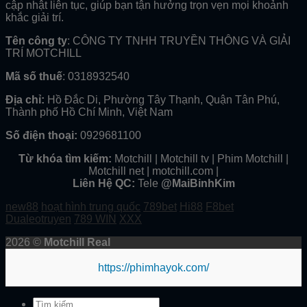
cập nhật liên tục, giúp bạn tận hưởng trọn vẹn mọi khoảnh
khắc giải trí.
Tên công ty
: CÔNG TY TNHH TRUYỀN THÔNG VÀ GIẢI
TRÍ MOTCHILL
Mã số thuế
: 0318932540
Địa chỉ:
Hồ Đắc Di, Phường Tây Thạnh, Quận Tân Phú,
Thành phố Hồ Chí Minh, Việt Nam
Số điện thoại:
0929681100
Từ khóa tìm kiếm:
Motchill | Motchill tv | Phim Motchill |
Motchill net | motchill.com |
Liên Hệ QC:
Tele
@MaiBinhKim
new88
hoạt hình trung quốc
789bet
Hi88
F8bet
Dualeotruyen
789 WIN
XXX
2026 ©
Motchill Real
https://phimhayok.com/