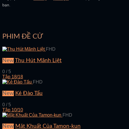
bạn.
PHIM ĐỀ CỬ
FHD
New
Thu Hút Mãnh Liệt
0 / 5
Tập 18/18
FHD
New
Kẻ Đào Tẩu
0 / 5
Tập 10/10
FHD
New
Mặt Khuất Của Tamon-kun