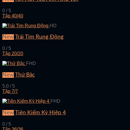
0 / 5
Tập 40/40
HD
New
Trái Tim Rung Động
0 / 5
Tập 20/20
FHD
New
Thứ Bậc
5.0 / 5
Tập 7/7
FHD
New
Tiên Kiếm Kỳ Hiệp 4
0 / 5
Tập 36/36