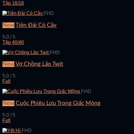
Tập 16/16
FHD
New
Tiên Đài Có Cây
5.0 / 5
Tập 40/40
FHD
New
Vợ Chồng Lão Twit
5.0 / 5
Full
FHD
New
Cuộc Phiêu Lưu Trong Giấc Mộng
5.0 / 5
Full
FHD