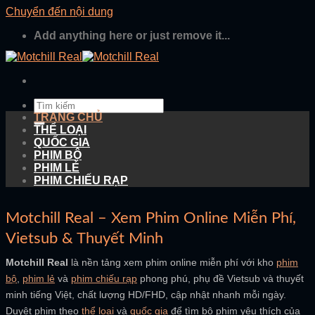
Chuyển đến nội dung
Add anything here or just remove it...
TRANG CHỦ
THỂ LOẠI
QUỐC GIA
PHIM BỘ
PHIM LẺ
PHIM CHIẾU RẠP
Motchill Real – Xem Phim Online Miễn Phí,
Vietsub & Thuyết Minh
Motchill Real
là nền tảng xem phim online miễn phí với kho
phim
bộ
,
phim lẻ
và
phim chiếu rạp
phong phú, phụ đề Vietsub và thuyết
minh tiếng Việt, chất lượng HD/FHD, cập nhật nhanh mỗi ngày.
Duyệt phim theo
thể loại
và
quốc gia
để tìm bộ phim yêu thích của