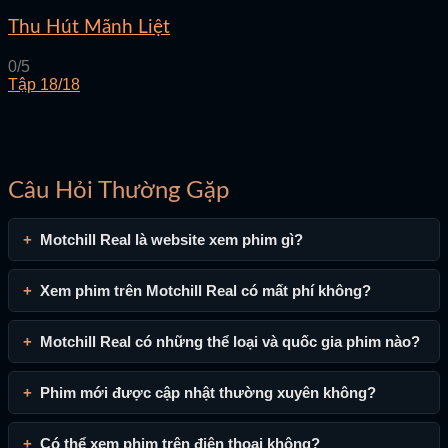
Thu Hút Mãnh Liệt
0/5
Tập 18/18
Câu Hỏi Thường Gặp
Motchill Real là website xem phim gì?
Xem phim trên Motchill Real có mất phí không?
Motchill Real có những thể loại và quốc gia phim nào?
Phim mới được cập nhật thường xuyên không?
Có thể xem phim trên điện thoại không?