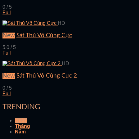
0 / 5
Full
HD
New
Sát Thủ Vô Cùng Cực
5.0 / 5
Full
HD
New
Sát Thủ Vô Cùng Cực 2
0 / 5
Full
TRENDING
Ngày
Tháng
Năm