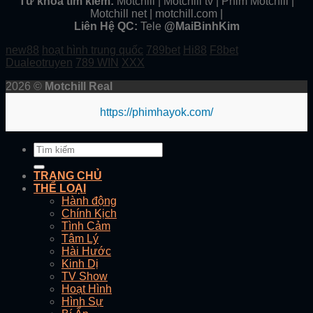
Từ khóa tìm kiếm:
Motchill | Motchill tv | Phim Motchill |
Motchill net | motchill.com |
Liên Hệ QC:
Tele
@MaiBinhKim
new88
hoạt hình trung quốc
789bet
Hi88
F8bet
Dualeotruyen
789 WIN
XXX
2026 ©
Motchill Real
https://phimhayok.com/
TRANG CHỦ
THỂ LOẠI
Hành động
Chính Kịch
Tình Cảm
Tâm Lý
Hài Hước
Kinh Dị
TV Show
Hoạt Hình
Hình Sự