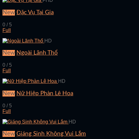
FHD
New
Đặc Vụ Tại Gia
0 / 5
Full
HD
New
Ngoài Lãnh Thổ
0 / 5
Full
HD
New
Nữ Hiệp Phàn Lê Hoa
0 / 5
Full
HD
New
Giáng Sinh Không Vui Lắm