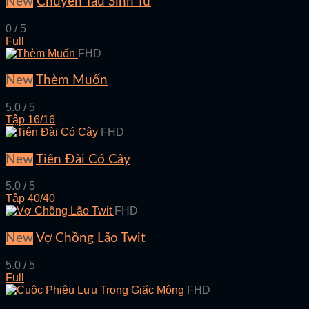
New
Chuyến Tàu Sinh Tử
0 / 5
Full
FHD
New
Thèm Muốn
5.0 / 5
Tập 16/16
FHD
New
Tiên Đài Có Cây
5.0 / 5
Tập 40/40
FHD
New
Vợ Chồng Lão Twit
5.0 / 5
Full
FHD