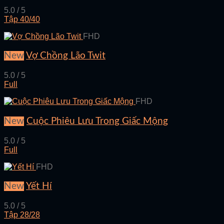
5.0 / 5
Tập 40/40
FHD
New
Vợ Chồng Lão Twit
5.0 / 5
Full
FHD
New
Cuộc Phiêu Lưu Trong Giấc Mộng
5.0 / 5
Full
FHD
New
Yết Hí
5.0 / 5
Tập 28/28