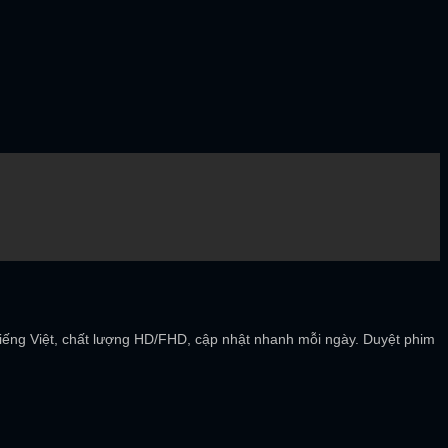
tiếng Việt, chất lượng HD/FHD, cập nhật nhanh mỗi ngày. Duyệt phim