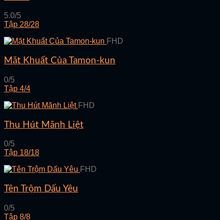
5.0/5
Tập 28/28
FHD
Mặt Khuất Của Tamon-kun
0/5
Tập 4/4
FHD
Thu Hút Mãnh Liệt
0/5
Tập 18/18
FHD
Tên Trộm Dấu Yêu
0/5
Tập 8/8