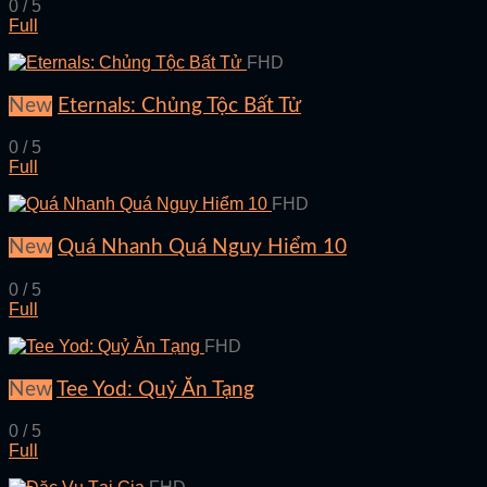
0 / 5
Full
FHD
New
Eternals: Chủng Tộc Bất Tử
0 / 5
Full
FHD
New
Quá Nhanh Quá Nguy Hiểm 10
0 / 5
Full
FHD
New
Tee Yod: Quỷ Ăn Tạng
0 / 5
Full