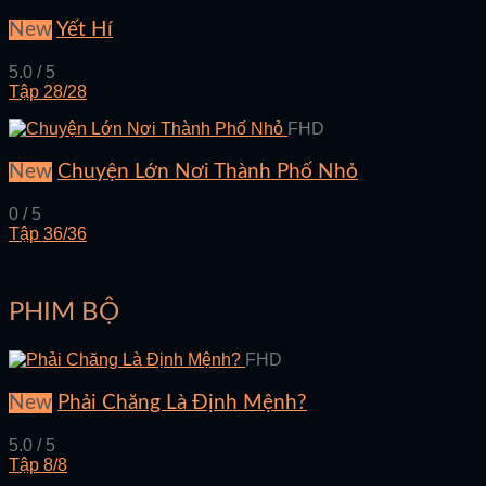
New
Yết Hí
5.0 / 5
Tập 28/28
FHD
New
Chuyện Lớn Nơi Thành Phố Nhỏ
0 / 5
Tập 36/36
PHIM BỘ
FHD
New
Phải Chăng Là Định Mệnh?
5.0 / 5
Tập 8/8