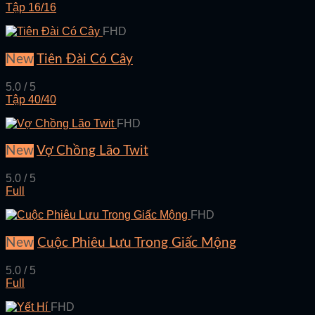
Tập 16/16
FHD
New
Tiên Đài Có Cây
5.0 / 5
Tập 40/40
FHD
New
Vợ Chồng Lão Twit
5.0 / 5
Full
FHD
New
Cuộc Phiêu Lưu Trong Giấc Mộng
5.0 / 5
Full
FHD