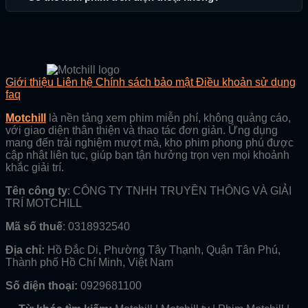
Giới thiệu
Liên hệ
Chính sách bảo mật
Điều khoản sử dụng
faq
Motchill
là nền tảng xem phim miễn phí, không quảng cáo,
với giao diện thân thiện và thao tác đơn giản. Ứng dụng
mang đến trải nghiệm mượt mà, kho phim phong phú được
cập nhật liên tục, giúp bạn tận hưởng trọn vẹn mọi khoảnh
khắc giải trí.
Tên công ty
: CÔNG TY TNHH TRUYỀN THÔNG VÀ GIẢI
TRÍ MOTCHILL
Mã số thuế
: 0318932540
Địa chỉ:
Hồ Đắc Di, Phường Tây Thạnh, Quận Tân Phú,
Thành phố Hồ Chí Minh, Việt Nam
Số điện thoại:
0929681100