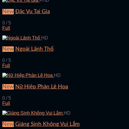
FHD
New
Đặc Vụ Tại Gia
0 / 5
Full
HD
New
Ngoài Lãnh Thổ
0 / 5
Full
HD
New
Nữ Hiệp Phàn Lê Hoa
0 / 5
Full
HD
New
Giáng Sinh Không Vui Lắm