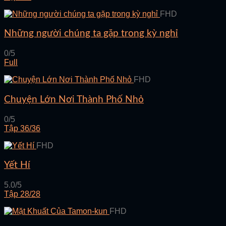
FHD
Những người chúng ta gặp trong kỳ nghỉ
0/5
Full
FHD
Chuyện Lớn Nơi Thành Phố Nhỏ
0/5
Tập 36/36
FHD
Yết Hí
5.0/5
Tập 28/28
FHD