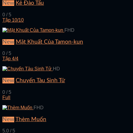
New
Kẻ Đào Tẩu
0 / 5
Tập 10/10
FHD
New
Mặt Khuất Của Tamon-kun
0 / 5
Tập 4/4
HD
New
Chuyến Tàu Sinh Tử
0 / 5
Full
FHD
New
Thèm Muốn
5.0 / 5