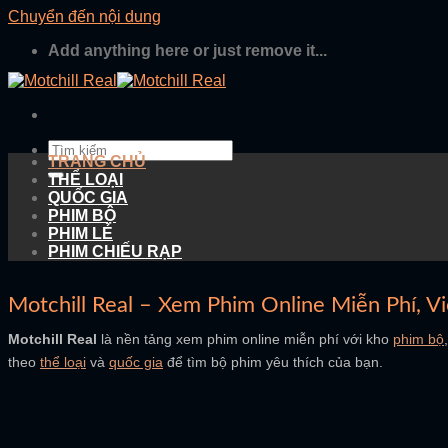
Chuyển đến nội dung
Add anything here or just remove it...
TRANG CHỦ
THỂ LOẠI
QUỐC GIA
PHIM BỘ
PHIM LẺ
PHIM CHIẾU RẠP
Motchill Real – Xem Phim Online Miễn Phí, V
Motchill Real
là nền tảng xem phim online miễn phí với kho
phim bộ
theo
thể loại
và
quốc gia
để tìm bộ phim yêu thích của bạn.