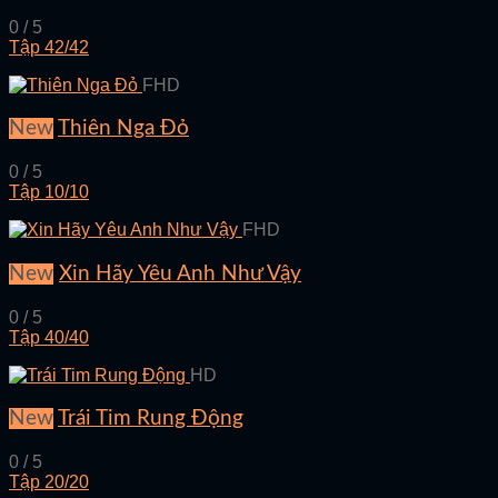
0 / 5
Tập 42/42
FHD
New
Thiên Nga Đỏ
0 / 5
Tập 10/10
FHD
New
Xin Hãy Yêu Anh Như Vậy
0 / 5
Tập 40/40
HD
New
Trái Tim Rung Động
0 / 5
Tập 20/20