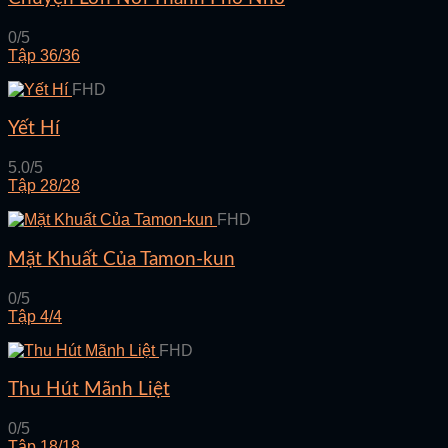
0/5
Tập 36/36
FHD
Yết Hí
5.0/5
Tập 28/28
FHD
Mặt Khuất Của Tamon-kun
0/5
Tập 4/4
FHD
Thu Hút Mãnh Liệt
0/5
Tập 18/18