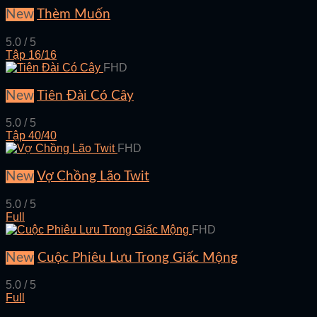
New
Thèm Muốn
5.0 / 5
Tập 16/16
FHD
New
Tiên Đài Có Cây
5.0 / 5
Tập 40/40
FHD
New
Vợ Chồng Lão Twit
5.0 / 5
Full
FHD
New
Cuộc Phiêu Lưu Trong Giấc Mộng
5.0 / 5
Full