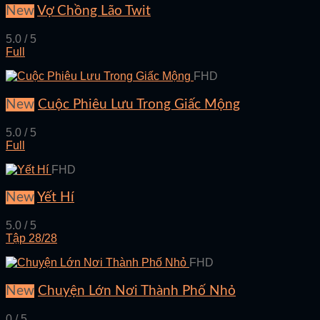
New
Vợ Chồng Lão Twit
5.0 / 5
Full
FHD
New
Cuộc Phiêu Lưu Trong Giấc Mộng
5.0 / 5
Full
FHD
New
Yết Hí
5.0 / 5
Tập 28/28
FHD
New
Chuyện Lớn Nơi Thành Phố Nhỏ
0 / 5