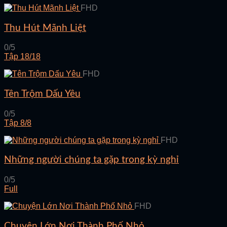
FHD
Thu Hút Mãnh Liệt
0/5
Tập 18/18
FHD
Tên Trộm Dấu Yêu
0/5
Tập 8/8
FHD
Những người chúng ta gặp trong kỳ nghỉ
0/5
Full
FHD
Chuyện Lớn Nơi Thành Phố Nhỏ