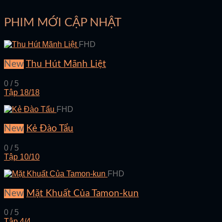
PHIM MỚI CẬP NHẬT
FHD
New
Thu Hút Mãnh Liệt
0 / 5
Tập 18/18
FHD
New
Kẻ Đào Tẩu
0 / 5
Tập 10/10
FHD
New
Mặt Khuất Của Tamon-kun
0 / 5
Tập 4/4