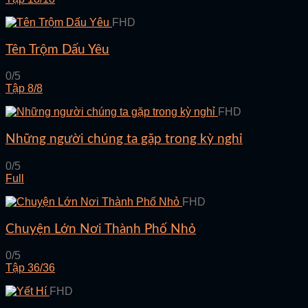
FHD
Tên Trộm Dấu Yêu
0/5
Tập 8/8
FHD
Những người chúng ta gặp trong kỳ nghỉ
0/5
Full
FHD
Chuyện Lớn Nơi Thành Phố Nhỏ
0/5
Tập 36/36
FHD