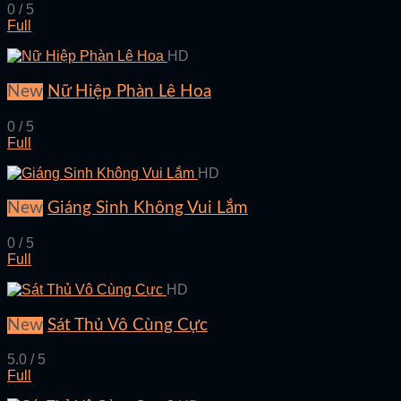
0 / 5
Full
HD
New
Nữ Hiệp Phàn Lê Hoa
0 / 5
Full
HD
New
Giáng Sinh Không Vui Lắm
0 / 5
Full
HD
New
Sát Thủ Vô Cùng Cực
5.0 / 5
Full