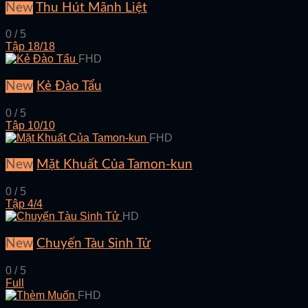
New
Thu Hút Mãnh Liệt
0 / 5
Tập 18/18
FHD
New
Kẻ Đào Tẩu
0 / 5
Tập 10/10
FHD
New
Mặt Khuất Của Tamon-kun
0 / 5
Tập 4/4
HD
New
Chuyến Tàu Sinh Tử
0 / 5
Full
FHD