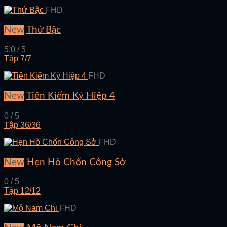
FHD
New
Thứ Bậc
5.0 / 5
Tập 7/7
FHD
New
Tiên Kiếm Kỳ Hiệp 4
0 / 5
Tập 36/36
FHD
New
Hẹn Hò Chốn Công Sở
0 / 5
Tập 12/12
FHD