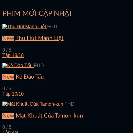
PHIM MỚI CẬP NHẬT
FHD
New
Thu Hút Mãnh Liệt
0 / 5
Tập 18/18
FHD
New
Kẻ Đào Tẩu
0 / 5
Tập 10/10
FHD
New
Mặt Khuất Của Tamon-kun
0 / 5
Tập 4/4