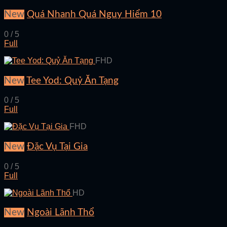
New
Quá Nhanh Quá Nguy Hiểm 10
0 / 5
Full
FHD
New
Tee Yod: Quỷ Ăn Tạng
0 / 5
Full
FHD
New
Đặc Vụ Tại Gia
0 / 5
Full
HD
New
Ngoài Lãnh Thổ