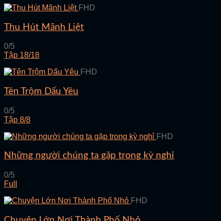
FHD
Thu Hút Mãnh Liệt
0/5
Tập 18/18
FHD
Tên Trộm Dấu Yêu
0/5
Tập 8/8
FHD
Những người chúng ta gặp trong kỳ nghỉ
0/5
Full
FHD
Chuyện Lớn Nơi Thành Phố Nhỏ