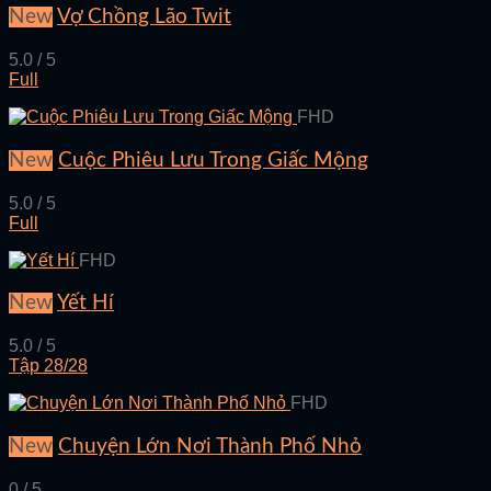
New
Vợ Chồng Lão Twit
5.0 / 5
Full
FHD
New
Cuộc Phiêu Lưu Trong Giấc Mộng
5.0 / 5
Full
FHD
New
Yết Hí
5.0 / 5
Tập 28/28
FHD
New
Chuyện Lớn Nơi Thành Phố Nhỏ
0 / 5