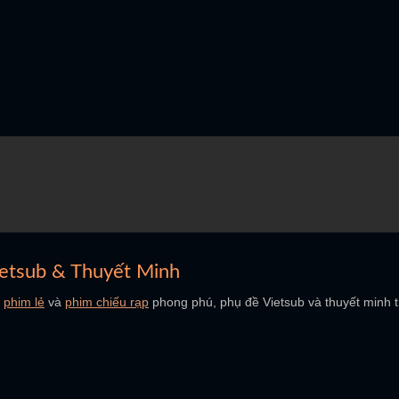
ietsub & Thuyết Minh
,
phim lẻ
và
phim chiếu rạp
phong phú, phụ đề Vietsub và thuyết minh 