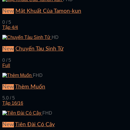
New
Mặt Khuất Của Tamon-kun
0 / 5
Tập 4/4
HD
New
Chuyến Tàu Sinh Tử
0 / 5
Full
FHD
New
Thèm Muốn
5.0 / 5
Tập 16/16
FHD
New
Tiên Đài Có Cây