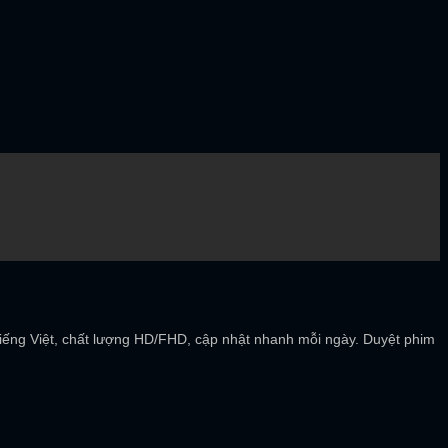
tiếng Việt, chất lượng HD/FHD, cập nhật nhanh mỗi ngày. Duyệt phim