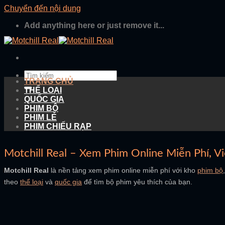
Chuyển đến nội dung
Add anything here or just remove it...
TRANG CHỦ
THỂ LOẠI
QUỐC GIA
PHIM BỘ
PHIM LẺ
PHIM CHIẾU RẠP
Motchill Real – Xem Phim Online Miễn Phí, V
Motchill Real
là nền tảng xem phim online miễn phí với kho
phim bộ
theo
thể loại
và
quốc gia
để tìm bộ phim yêu thích của bạn.