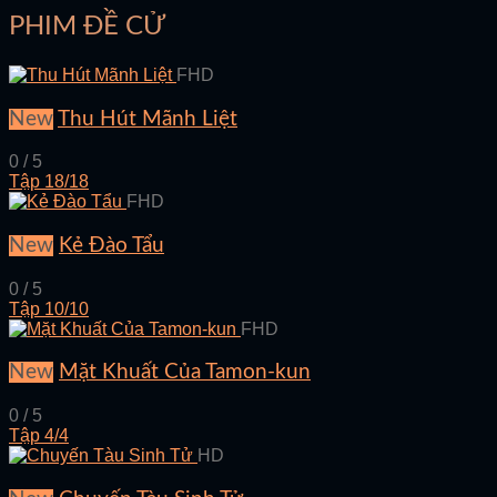
PHIM ĐỀ CỬ
FHD
New
Thu Hút Mãnh Liệt
0 / 5
Tập 18/18
FHD
New
Kẻ Đào Tẩu
0 / 5
Tập 10/10
FHD
New
Mặt Khuất Của Tamon-kun
0 / 5
Tập 4/4
HD