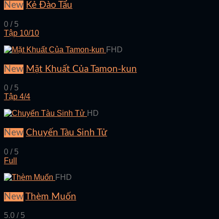
New
Kẻ Đào Tẩu
0 / 5
Tập 10/10
FHD
New
Mặt Khuất Của Tamon-kun
0 / 5
Tập 4/4
HD
New
Chuyến Tàu Sinh Tử
0 / 5
Full
FHD
New
Thèm Muốn
5.0 / 5