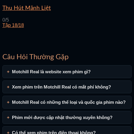
Thu Hút Mãnh Liệt
0/5
Tập 18/18
Câu Hỏi Thường Gặp
Motchill Real là website xem phim gì?
Xem phim trên Motchill Real có mất phí không?
Motchill Real có những thể loại và quốc gia phim nào?
Phim mới được cập nhật thường xuyên không?
Có thể xem phim trên điện thoại không?