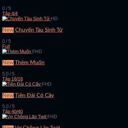
0 / 5
Tập 4/4
HD
New
Chuyến Tàu Sinh Tử
0 / 5
Full
FHD
New
Thèm Muốn
5.0 / 5
Tập 16/16
FHD
New
Tiên Đài Có Cây
5.0 / 5
Tập 40/40
FHD