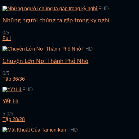
FHD
Những người chúng ta gặp trong kỳ nghỉ
0/5
Full
FHD
Chuyện Lớn Nơi Thành Phố Nhỏ
0/5
Tập 36/36
FHD
Yết Hí
5.0/5
Tập 28/28
FHD