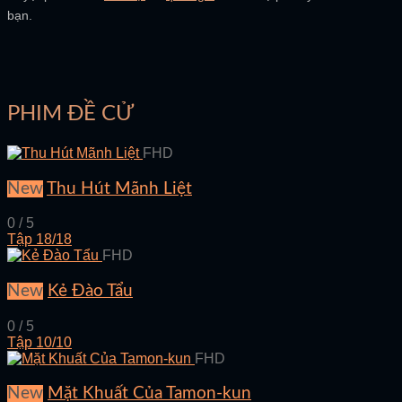
bạn.
PHIM ĐỀ CỬ
FHD
New
Thu Hút Mãnh Liệt
0 / 5
Tập 18/18
FHD
New
Kẻ Đào Tẩu
0 / 5
Tập 10/10
FHD
New
Mặt Khuất Của Tamon-kun