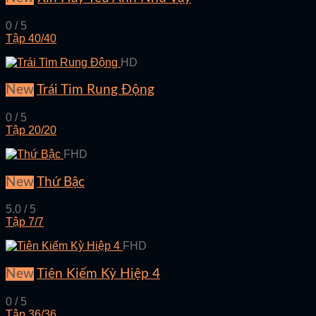
0 / 5
Tập 40/40
HD
New
Trái Tim Rung Động
0 / 5
Tập 20/20
FHD
New
Thứ Bậc
5.0 / 5
Tập 7/7
FHD
New
Tiên Kiếm Kỳ Hiệp 4
0 / 5
Tập 36/36