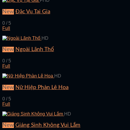
FHD
New
Đặc Vụ Tại Gia
0 / 5
Full
HD
New
Ngoài Lãnh Thổ
0 / 5
Full
HD
New
Nữ Hiệp Phàn Lê Hoa
0 / 5
Full
HD
New
Giáng Sinh Không Vui Lắm