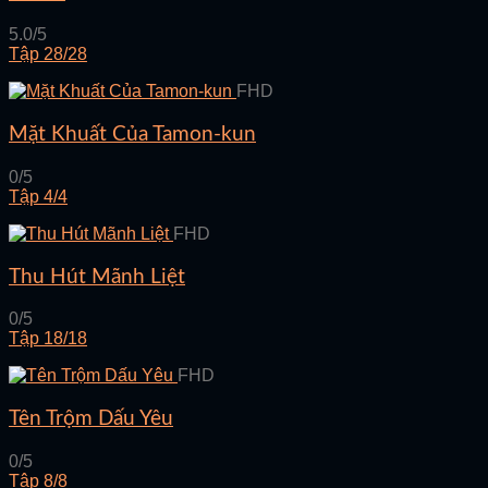
5.0/5
Tập 28/28
FHD
Mặt Khuất Của Tamon-kun
0/5
Tập 4/4
FHD
Thu Hút Mãnh Liệt
0/5
Tập 18/18
FHD
Tên Trộm Dấu Yêu
0/5
Tập 8/8