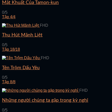
Mặt Khuất Của Tamon-kun
0/5
Tập 4/4
FHD
Thu Hút Mãnh Liệt
0/5
Tập 18/18
FHD
Tên Trộm Dấu Yêu
0/5
Tập 8/8
FHD
Những người chúng ta gặp trong kỳ nghỉ
0/5