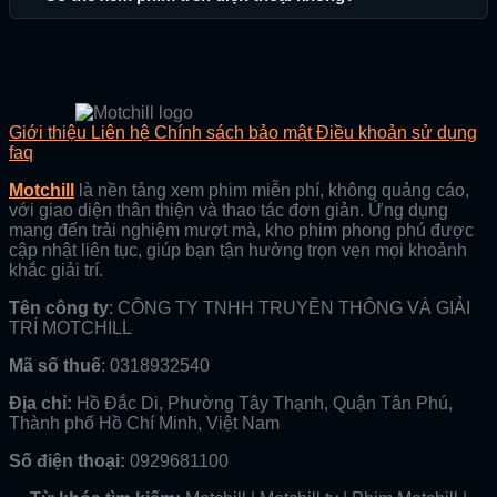
Giới thiệu
Liên hệ
Chính sách bảo mật
Điều khoản sử dụng
faq
Motchill
là nền tảng xem phim miễn phí, không quảng cáo,
với giao diện thân thiện và thao tác đơn giản. Ứng dụng
mang đến trải nghiệm mượt mà, kho phim phong phú được
cập nhật liên tục, giúp bạn tận hưởng trọn vẹn mọi khoảnh
khắc giải trí.
Tên công ty
: CÔNG TY TNHH TRUYỀN THÔNG VÀ GIẢI
TRÍ MOTCHILL
Mã số thuế
: 0318932540
Địa chỉ:
Hồ Đắc Di, Phường Tây Thạnh, Quận Tân Phú,
Thành phố Hồ Chí Minh, Việt Nam
Số điện thoại:
0929681100