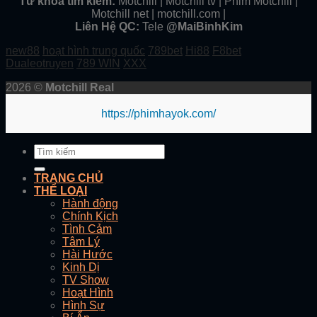
Từ khóa tìm kiếm:
Motchill | Motchill tv | Phim Motchill |
Motchill net | motchill.com |
Liên Hệ QC:
Tele
@MaiBinhKim
new88
hoạt hình trung quốc
789bet
Hi88
F8bet
Dualeotruyen
789 WIN
XXX
2026 ©
Motchill Real
https://phimhayok.com/
TRANG CHỦ
THỂ LOẠI
Hành động
Chính Kịch
Tình Cảm
Tâm Lý
Hài Hước
Kinh Dị
TV Show
Hoạt Hình
Hình Sự