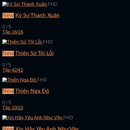
FHD
New
Ký Sự Thanh Xuân
0 / 5
Tập 16/16
FHD
New
Thiên Sứ Tội Lỗi
0 / 5
Tập 42/42
FHD
New
Thiên Nga Đỏ
0 / 5
Tập 10/10
FHD
New
Xin Hãy Yêu Anh Như Vậy