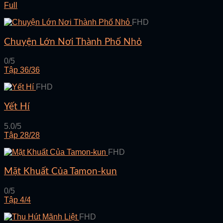
Full
FHD
Chuyện Lớn Nơi Thành Phố Nhỏ
0/5
Tập 36/36
FHD
Yết Hí
5.0/5
Tập 28/28
FHD
Mặt Khuất Của Tamon-kun
0/5
Tập 4/4
FHD