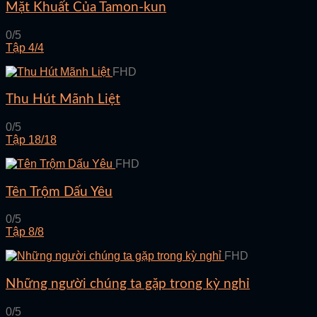
Mặt Khuất Của Tamon-kun
0/5
Tập 4/4
FHD
Thu Hút Mãnh Liệt
0/5
Tập 18/18
FHD
Tên Trộm Dấu Yêu
0/5
Tập 8/8
FHD
Những người chúng ta gặp trong kỳ nghỉ
0/5