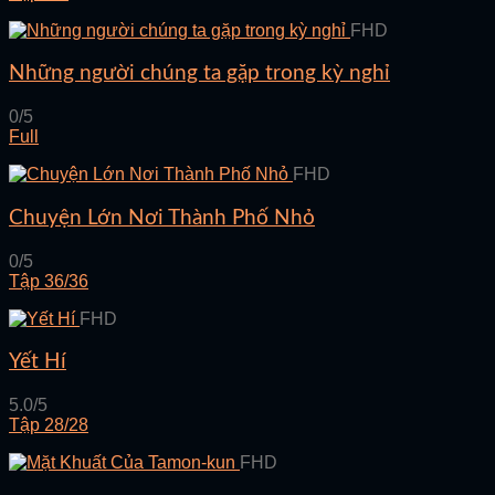
FHD
Những người chúng ta gặp trong kỳ nghỉ
0/5
Full
FHD
Chuyện Lớn Nơi Thành Phố Nhỏ
0/5
Tập 36/36
FHD
Yết Hí
5.0/5
Tập 28/28
FHD