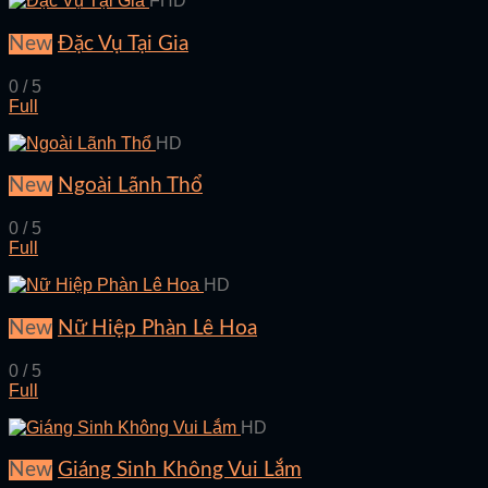
FHD
New
Đặc Vụ Tại Gia
0 / 5
Full
HD
New
Ngoài Lãnh Thổ
0 / 5
Full
HD
New
Nữ Hiệp Phàn Lê Hoa
0 / 5
Full
HD
New
Giáng Sinh Không Vui Lắm