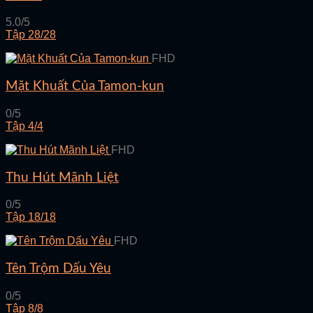
5.0/5
Tập 28/28
FHD
Mặt Khuất Của Tamon-kun
0/5
Tập 4/4
FHD
Thu Hút Mãnh Liệt
0/5
Tập 18/18
FHD
Tên Trộm Dấu Yêu
0/5
Tập 8/8