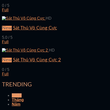
0 / 5
Full
HD
New
Sát Thủ Vô Cùng Cực
5.0 / 5
Full
HD
New
Sát Thủ Vô Cùng Cực 2
0 / 5
Full
TRENDING
Ngày
Tháng
Năm