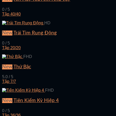
0 / 5
Tập 40/40
HD
New
Trái Tim Rung Động
0 / 5
Tập 20/20
FHD
New
Thứ Bậc
5.0 / 5
Tập 7/7
FHD
New
Tiên Kiếm Kỳ Hiệp 4
0 / 5
Tập 36/36