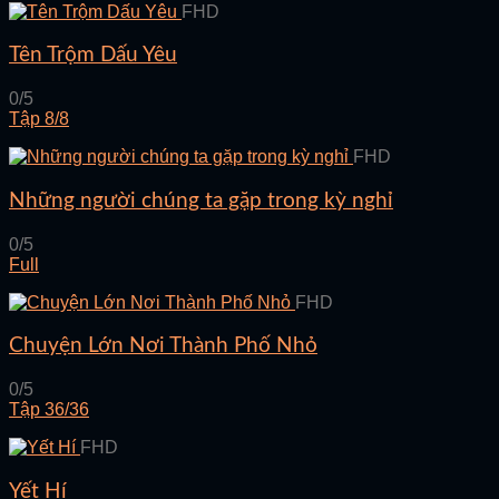
FHD
Tên Trộm Dấu Yêu
0/5
Tập 8/8
FHD
Những người chúng ta gặp trong kỳ nghỉ
0/5
Full
FHD
Chuyện Lớn Nơi Thành Phố Nhỏ
0/5
Tập 36/36
FHD
Yết Hí