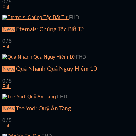
0 / 5
Full
FHD
New
Eternals: Chủng Tộc Bất Tử
0 / 5
Full
FHD
New
Quá Nhanh Quá Nguy Hiểm 10
0 / 5
Full
FHD
New
Tee Yod: Quỷ Ăn Tạng
0 / 5
Full