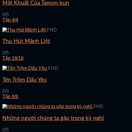
Mặt Khuất Của Tamon-kun
0/5
Tập 4/4
FHD
Thu Hút Mãnh Liệt
0/5
Tập 18/18
FHD
Tên Trộm Dấu Yêu
0/5
Tập 8/8
FHD
Những người chúng ta gặp trong kỳ nghỉ
0/5