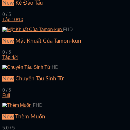
New
Kẻ Đào Tẩu
0 / 5
Tập 10/10
FHD
New
Mặt Khuất Của Tamon-kun
0 / 5
Tập 4/4
HD
New
Chuyến Tàu Sinh Tử
0 / 5
Full
FHD
New
Thèm Muốn
5.0 / 5