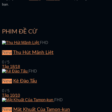
bạn.
PHIM ĐỀ CỬ
FHD
New
Thu Hút Mãnh Liệt
0 / 5
Tập 18/18
FHD
New
Kẻ Đào Tẩu
0 / 5
Tập 10/10
FHD
New
Mặt Khuất Của Tamon-kun