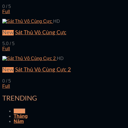
0 / 5
Full
HD
New
Sát Thủ Vô Cùng Cực
5.0 / 5
Full
HD
New
Sát Thủ Vô Cùng Cực 2
0 / 5
Full
TRENDING
Ngày
Tháng
Năm