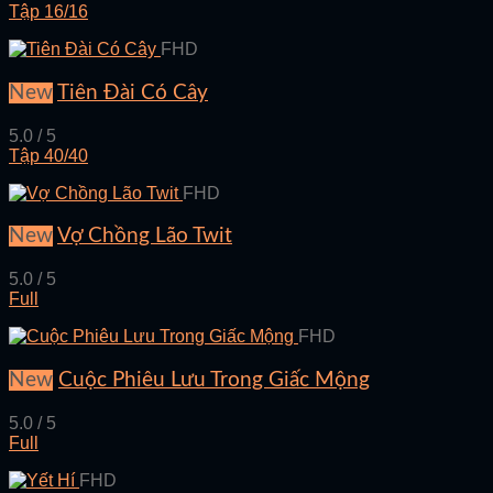
Tập 16/16
FHD
New
Tiên Đài Có Cây
5.0 / 5
Tập 40/40
FHD
New
Vợ Chồng Lão Twit
5.0 / 5
Full
FHD
New
Cuộc Phiêu Lưu Trong Giấc Mộng
5.0 / 5
Full
FHD