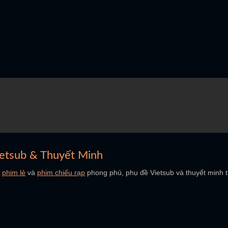
ietsub & Thuyết Minh
,
phim lẻ
và
phim chiếu rạp
phong phú, phụ đề Vietsub và thuyết minh 