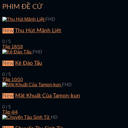
PHIM ĐỀ CỬ
FHD
New
Thu Hút Mãnh Liệt
0 / 5
Tập 18/18
FHD
New
Kẻ Đào Tẩu
0 / 5
Tập 10/10
FHD
New
Mặt Khuất Của Tamon-kun
0 / 5
Tập 4/4
HD