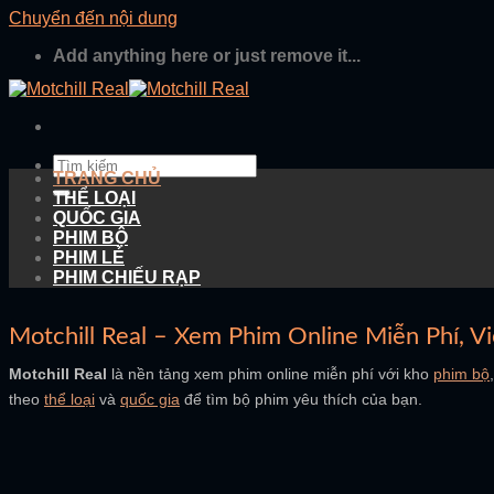
Chuyển đến nội dung
Add anything here or just remove it...
TRANG CHỦ
THỂ LOẠI
QUỐC GIA
PHIM BỘ
PHIM LẺ
PHIM CHIẾU RẠP
Motchill Real – Xem Phim Online Miễn Phí, V
Motchill Real
là nền tảng xem phim online miễn phí với kho
phim bộ
theo
thể loại
và
quốc gia
để tìm bộ phim yêu thích của bạn.