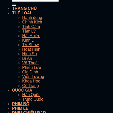
TRANG CHỦ
THỂ LOẠI
Hành động
Chính Kịch
Tình Cảm
Tâm Lý
Hài Hước
Kinh Dị
TV Show
Hoạt Hình
Hình Sự
Bí Ẩn
Võ Thuật
Phiêu Lưu
Gia Đình
Viễn Tưởng
Khoa Học
Cổ Trang
QUỐC GIA
Hàn Quốc
Trung Quốc
PHIM BỘ
PHIM LẺ
PHIM CHIẾU RẠP