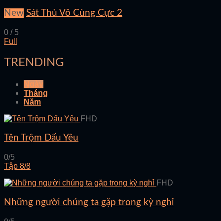
New
Sát Thủ Vô Cùng Cực 2
0 / 5
Full
TRENDING
Ngày
Tháng
Năm
FHD
Tên Trộm Dấu Yêu
0/5
Tập 8/8
FHD
Những người chúng ta gặp trong kỳ nghỉ