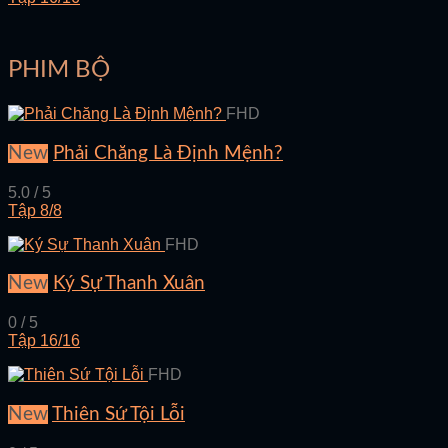
PHIM BỘ
FHD
New
Phải Chăng Là Định Mệnh?
5.0 / 5
Tập 8/8
FHD
New
Ký Sự Thanh Xuân
0 / 5
Tập 16/16
FHD
New
Thiên Sứ Tội Lỗi