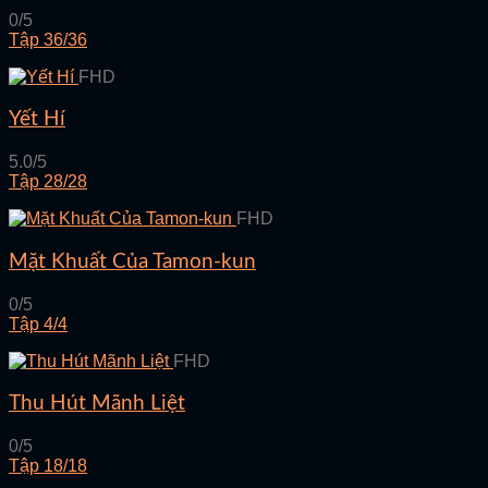
0/5
Tập 36/36
FHD
Yết Hí
5.0/5
Tập 28/28
FHD
Mặt Khuất Của Tamon-kun
0/5
Tập 4/4
FHD
Thu Hút Mãnh Liệt
0/5
Tập 18/18