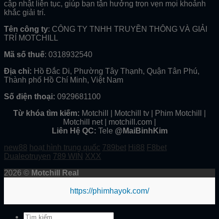
cập nhật liên tục, giúp bạn tận hưởng trọn vẹn mọi khoảnh
khắc giải trí.
Tên công ty
: CÔNG TY TNHH TRUYỀN THÔNG VÀ GIẢI
TRÍ MOTCHILL
Mã số thuế
: 0318932540
Địa chỉ:
Hồ Đắc Di, Phường Tây Thạnh, Quận Tân Phú,
Thành phố Hồ Chí Minh, Việt Nam
Số điện thoại:
0929681100
Từ khóa tìm kiếm:
Motchill | Motchill tv | Phim Motchill |
Motchill net | motchill.com |
Liên Hệ QC:
Tele
@MaiBinhKim
new88
hoạt hình trung quốc
789bet
Hi88
F8bet
Dualeotruyen
789 WIN
XXX
2026 ©
Motchill Real
https://phimhayok.com/