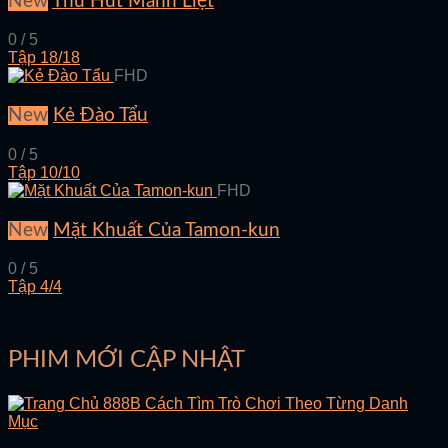
New
Thu Hút Mãnh Liệt
0 / 5
Tập 18/18
FHD
New
Kẻ Đào Tẩu
0 / 5
Tập 10/10
FHD
New
Mặt Khuất Của Tamon-kun
0 / 5
Tập 4/4
PHIM MỚI CẬP NHẬT