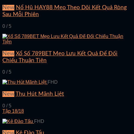
New
Nổ Hũ HAY88 Mẹo Theo Dõi Kết Quả Ròng
Sau Mỗi Phiên
0 / 5
New
Xổ Số 789BET Mẹo Lưu Kết Quả Để Đối
Chiếu Thuận Tiện
0 / 5
FHD
New
Thu Hút Mãnh Liệt
0 / 5
Tập 18/18
FHD
New
Kẻ Đào Tẩu