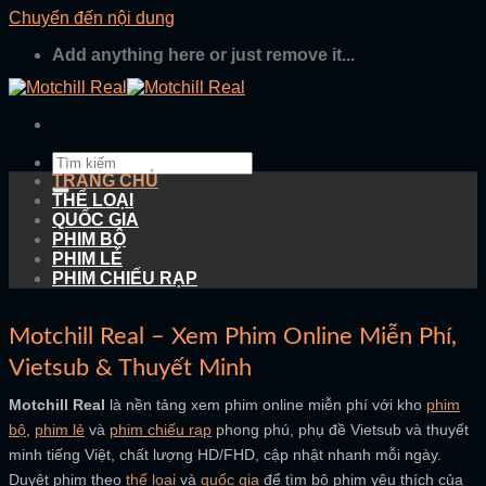
Chuyển đến nội dung
Add anything here or just remove it...
TRANG CHỦ
THỂ LOẠI
QUỐC GIA
PHIM BỘ
PHIM LẺ
PHIM CHIẾU RẠP
Motchill Real – Xem Phim Online Miễn Phí,
Vietsub & Thuyết Minh
Motchill Real
là nền tảng xem phim online miễn phí với kho
phim
bộ
,
phim lẻ
và
phim chiếu rạp
phong phú, phụ đề Vietsub và thuyết
minh tiếng Việt, chất lượng HD/FHD, cập nhật nhanh mỗi ngày.
Duyệt phim theo
thể loại
và
quốc gia
để tìm bộ phim yêu thích của