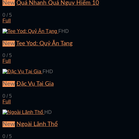
New
Quá Nhanh Quá Nguy Hiểm 10
0 / 5
Full
FHD
New
Tee Yod: Quỷ Ăn Tạng
0 / 5
Full
FHD
New
Đặc Vụ Tại Gia
0 / 5
Full
HD
New
Ngoài Lãnh Thổ
0 / 5