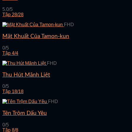
5.0/5
Tập 28/28
FHD
Mặt Khuất Của Tamon-kun
0/5
Tập 4/4
FHD
Thu Hút Mãnh Liệt
0/5
Tập 18/18
FHD
Tên Trộm Dấu Yêu
0/5
Tập 8/8