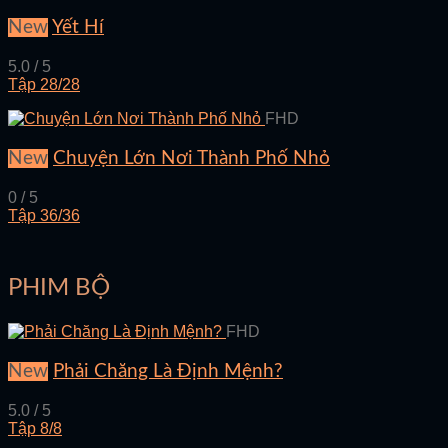
New
Yết Hí
5.0 / 5
Tập 28/28
FHD
New
Chuyện Lớn Nơi Thành Phố Nhỏ
0 / 5
Tập 36/36
PHIM BỘ
FHD
New
Phải Chăng Là Định Mệnh?
5.0 / 5
Tập 8/8