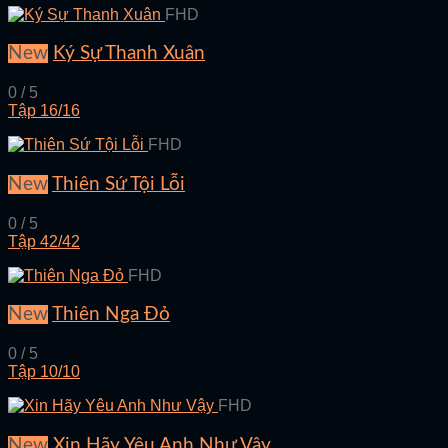
FHD
New
Ký Sự Thanh Xuân
0 / 5
Tập 16/16
FHD
New
Thiên Sứ Tội Lỗi
0 / 5
Tập 42/42
FHD
New
Thiên Nga Đỏ
0 / 5
Tập 10/10
FHD
New
Xin Hãy Yêu Anh Như Vậy