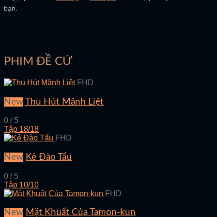
bạn.
PHIM ĐỀ CỬ
FHD
New
Thu Hút Mãnh Liệt
0 / 5
Tập 18/18
FHD
New
Kẻ Đào Tẩu
0 / 5
Tập 10/10
FHD
New
Mặt Khuất Của Tamon-kun