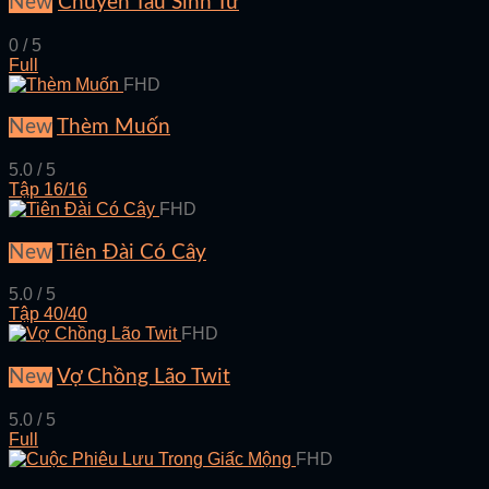
New
Chuyến Tàu Sinh Tử
0 / 5
Full
FHD
New
Thèm Muốn
5.0 / 5
Tập 16/16
FHD
New
Tiên Đài Có Cây
5.0 / 5
Tập 40/40
FHD
New
Vợ Chồng Lão Twit
5.0 / 5
Full
FHD