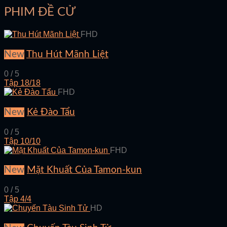
PHIM ĐỀ CỬ
FHD
New
Thu Hút Mãnh Liệt
0 / 5
Tập 18/18
FHD
New
Kẻ Đào Tẩu
0 / 5
Tập 10/10
FHD
New
Mặt Khuất Của Tamon-kun
0 / 5
Tập 4/4
HD