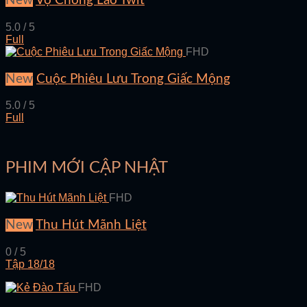
New
Vợ Chồng Lão Twit
5.0 / 5
Full
FHD
New
Cuộc Phiêu Lưu Trong Giấc Mộng
5.0 / 5
Full
PHIM MỚI CẬP NHẬT
FHD
New
Thu Hút Mãnh Liệt
0 / 5
Tập 18/18
FHD