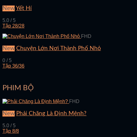
New
Yết Hí
5.0 / 5
Tập 28/28
FHD
New
Chuyện Lớn Nơi Thành Phố Nhỏ
0 / 5
Tập 36/36
PHIM BỘ
FHD
New
Phải Chăng Là Định Mệnh?
5.0 / 5
Tập 8/8