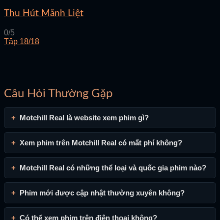
Thu Hút Mãnh Liệt
0/5
Tập 18/18
Câu Hỏi Thường Gặp
Motchill Real là website xem phim gì?
Xem phim trên Motchill Real có mất phí không?
Motchill Real có những thể loại và quốc gia phim nào?
Phim mới được cập nhật thường xuyên không?
Có thể xem phim trên điện thoại không?