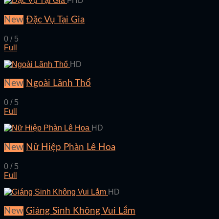
FHD
New
Đặc Vụ Tại Gia
0 / 5
Full
HD
New
Ngoài Lãnh Thổ
0 / 5
Full
HD
New
Nữ Hiệp Phàn Lê Hoa
0 / 5
Full
HD
New
Giáng Sinh Không Vui Lắm