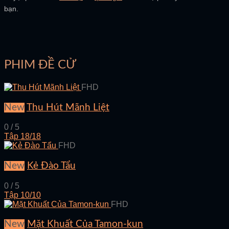
bạn.
PHIM ĐỀ CỬ
FHD
New
Thu Hút Mãnh Liệt
0 / 5
Tập 18/18
FHD
New
Kẻ Đào Tẩu
0 / 5
Tập 10/10
FHD
New
Mặt Khuất Của Tamon-kun