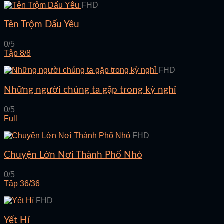
FHD
Tên Trộm Dấu Yêu
0/5
Tập 8/8
FHD
Những người chúng ta gặp trong kỳ nghỉ
0/5
Full
FHD
Chuyện Lớn Nơi Thành Phố Nhỏ
0/5
Tập 36/36
FHD
Yết Hí