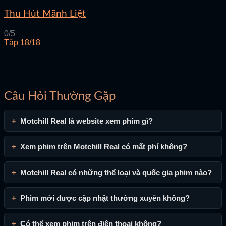
Thu Hút Mãnh Liệt
0/5
Tập 18/18
Câu Hỏi Thường Gặp
Motchill Real là website xem phim gì?
Xem phim trên Motchill Real có mất phí không?
Motchill Real có những thể loại và quốc gia phim nào?
Phim mới được cập nhật thường xuyên không?
Có thể xem phim trên điện thoại không?