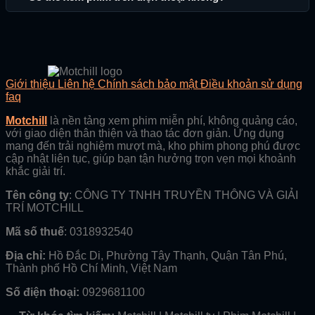
Giới thiệu
Liên hệ
Chính sách bảo mật
Điều khoản sử dụng
faq
Motchill
là nền tảng xem phim miễn phí, không quảng cáo,
với giao diện thân thiện và thao tác đơn giản. Ứng dụng
mang đến trải nghiệm mượt mà, kho phim phong phú được
cập nhật liên tục, giúp bạn tận hưởng trọn vẹn mọi khoảnh
khắc giải trí.
Tên công ty
: CÔNG TY TNHH TRUYỀN THÔNG VÀ GIẢI
TRÍ MOTCHILL
Mã số thuế
: 0318932540
Địa chỉ:
Hồ Đắc Di, Phường Tây Thạnh, Quận Tân Phú,
Thành phố Hồ Chí Minh, Việt Nam
Số điện thoại:
0929681100