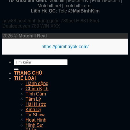
Từ khóa tìm kiếm:
Motchill | Motchill tv | Phim Motchill |
Motchill net | motchill.com |
Liên Hệ QC:
Tele
@MaiBinhKim
new88
hoạt hình trung quốc
789bet
Hi88
F8bet
Dualeotruyen
789 WIN
XXX
2026 ©
Motchill Real
https://phimhayok.com/
TRANG CHỦ
THỂ LOẠI
Hành động
Chính Kịch
Tình Cảm
Tâm Lý
Hài Hước
Kinh Dị
TV Show
Hoạt Hình
Hình Sự