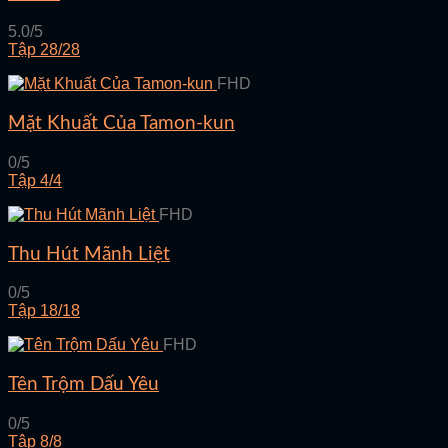
5.0/5
Tập 28/28
FHD
Mặt Khuất Của Tamon-kun
0/5
Tập 4/4
FHD
Thu Hút Mãnh Liệt
0/5
Tập 18/18
FHD
Tên Trộm Dấu Yêu
0/5
Tập 8/8