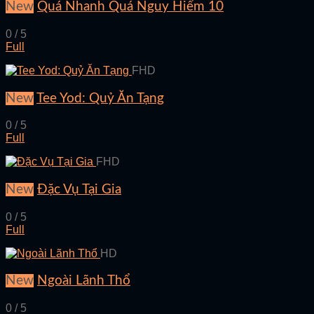
New
Quá Nhanh Quá Nguy Hiểm 10
0 / 5
Full
FHD
New
Tee Yod: Quỷ Ăn Tạng
0 / 5
Full
FHD
New
Đặc Vụ Tại Gia
0 / 5
Full
HD
New
Ngoài Lãnh Thổ
0 / 5