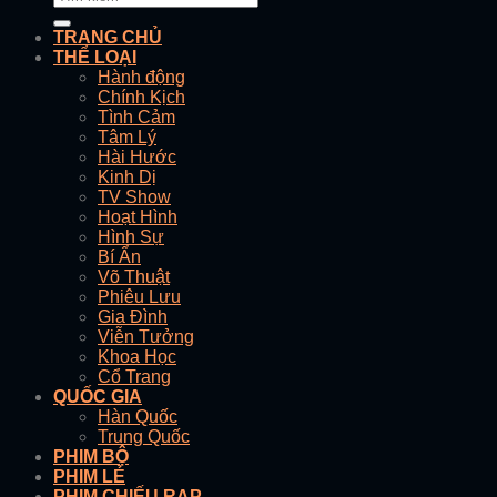
TRANG CHỦ
THỂ LOẠI
Hành động
Chính Kịch
Tình Cảm
Tâm Lý
Hài Hước
Kinh Dị
TV Show
Hoạt Hình
Hình Sự
Bí Ẩn
Võ Thuật
Phiêu Lưu
Gia Đình
Viễn Tưởng
Khoa Học
Cổ Trang
QUỐC GIA
Hàn Quốc
Trung Quốc
PHIM BỘ
PHIM LẺ
PHIM CHIẾU RẠP