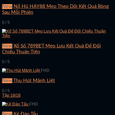
New
Nổ Hũ HAY88 Mẹo Theo Dõi Kết Quả Ròng
Sau Mỗi Phiên
0 / 5
New
Xổ Số 789BET Mẹo Lưu Kết Quả Để Đối
Chiếu Thuận Tiện
0 / 5
FHD
New
Thu Hút Mãnh Liệt
0 / 5
Tập 18/18
FHD
New
Kẻ Đào Tẩu