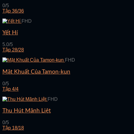
0/5
Tập 36/36
FHD
Yết Hí
5.0/5
Tập 28/28
FHD
Mặt Khuất Của Tamon-kun
0/5
Tập 4/4
FHD
Thu Hút Mãnh Liệt
0/5
Tập 18/18