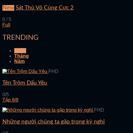
New
Sát Thủ Vô Cùng Cực 2
0 / 5
Full
TRENDING
Ngày
Tháng
Năm
FHD
Tên Trộm Dấu Yêu
0/5
Tập 8/8
FHD
Những người chúng ta gặp trong kỳ nghỉ