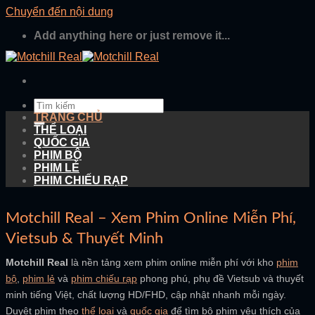
Chuyển đến nội dung
Add anything here or just remove it...
TRANG CHỦ
THỂ LOẠI
QUỐC GIA
PHIM BỘ
PHIM LẺ
PHIM CHIẾU RẠP
Motchill Real – Xem Phim Online Miễn Phí,
Vietsub & Thuyết Minh
Motchill Real
là nền tảng xem phim online miễn phí với kho
phim
bộ
,
phim lẻ
và
phim chiếu rạp
phong phú, phụ đề Vietsub và thuyết
minh tiếng Việt, chất lượng HD/FHD, cập nhật nhanh mỗi ngày.
Duyệt phim theo
thể loại
và
quốc gia
để tìm bộ phim yêu thích của