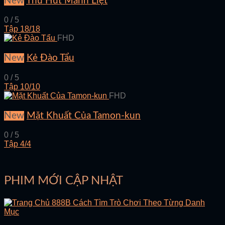
New
Thu Hút Mãnh Liệt
0 / 5
Tập 18/18
FHD
New
Kẻ Đào Tẩu
0 / 5
Tập 10/10
FHD
New
Mặt Khuất Của Tamon-kun
0 / 5
Tập 4/4
PHIM MỚI CẬP NHẬT