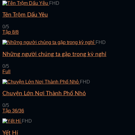
FHD
Tên Trộm Dấu Yêu
0/5
Tập 8/8
FHD
Những người chúng ta gặp trong kỳ nghỉ
0/5
Full
FHD
Chuyện Lớn Nơi Thành Phố Nhỏ
0/5
Tập 36/36
FHD
Yết Hí