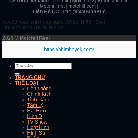
Từ khóa tìm kiếm:
Motchill | Motchill tv | Phim Motchill |
Motchill net | motchill.com |
Liên Hệ QC:
Tele
@MaiBinhKim
new88
hoạt hình trung quốc
789bet
Hi88
F8bet
Dualeotruyen
789 WIN
XXX
2026 ©
Motchill Real
https://phimhayok.com/
TRANG CHỦ
THỂ LOẠI
Hành động
Chính Kịch
Tình Cảm
Tâm Lý
Hài Hước
Kinh Dị
TV Show
Hoạt Hình
Hình Sự