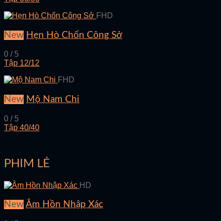
FHD
New
Hẹn Hò Chốn Công Sở
0 / 5
Tập 12/12
FHD
New
Mộ Nam Chi
0 / 5
Tập 40/40
PHIM LẺ
HD
New
Âm Hồn Nhập Xác