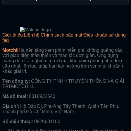
Giới thiệu
Liên hệ
Chính sách bảo mật
Điều khoản sử dụng
faq
Motchill
là nền tảng xem phim miễn phí, không quảng cáo,
với giao diện thân thiện và thao tác đơn giản. Ứng dụng
mang đến trải nghiệm mượt mà, kho phim phong phú được
cập nhật liên tục, giúp bạn tận hưởng trọn vẹn mọi khoảnh
khắc giải trí.
Tên công ty
: CÔNG TY TNHH TRUYỀN THÔNG VÀ GIẢI
TRÍ MOTCHILL
Mã số thuế
: 0318932540
Địa chỉ:
Hồ Đắc Di, Phường Tây Thạnh, Quận Tân Phú,
Thành phố Hồ Chí Minh, Việt Nam
Số điện thoại:
0929681100