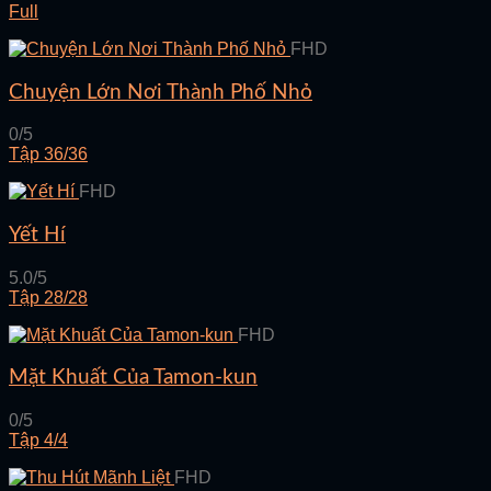
Full
FHD
Chuyện Lớn Nơi Thành Phố Nhỏ
0/5
Tập 36/36
FHD
Yết Hí
5.0/5
Tập 28/28
FHD
Mặt Khuất Của Tamon-kun
0/5
Tập 4/4
FHD