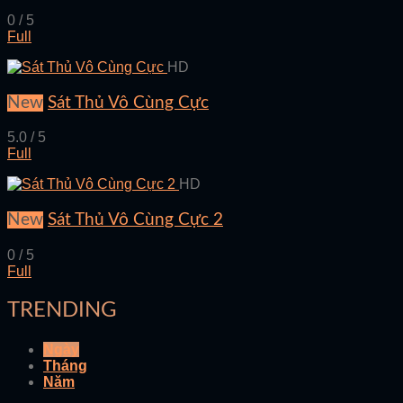
0 / 5
Full
HD
New
Sát Thủ Vô Cùng Cực
5.0 / 5
Full
HD
New
Sát Thủ Vô Cùng Cực 2
0 / 5
Full
TRENDING
Ngày
Tháng
Năm