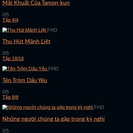
Mặt Khuất Của Tamon-kun
0/5
Tập 4/4
FHD
Thu Hút Mãnh Liệt
0/5
Tập 18/18
FHD
Tên Trộm Dấu Yêu
0/5
Tập 8/8
FHD
Những người chúng ta gặp trong kỳ nghỉ
0/5