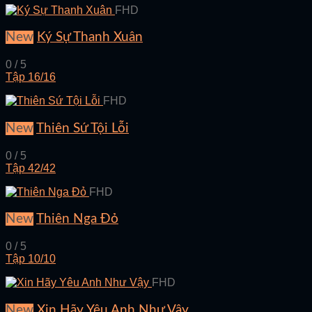
FHD
New
Ký Sự Thanh Xuân
0 / 5
Tập 16/16
FHD
New
Thiên Sứ Tội Lỗi
0 / 5
Tập 42/42
FHD
New
Thiên Nga Đỏ
0 / 5
Tập 10/10
FHD
New
Xin Hãy Yêu Anh Như Vậy