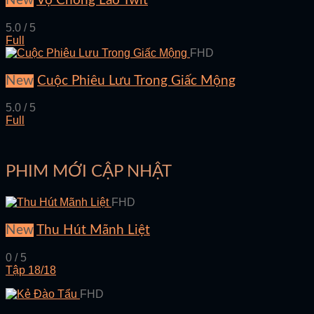
New
Vợ Chồng Lão Twit
5.0 / 5
Full
FHD
New
Cuộc Phiêu Lưu Trong Giấc Mộng
5.0 / 5
Full
PHIM MỚI CẬP NHẬT
FHD
New
Thu Hút Mãnh Liệt
0 / 5
Tập 18/18
FHD