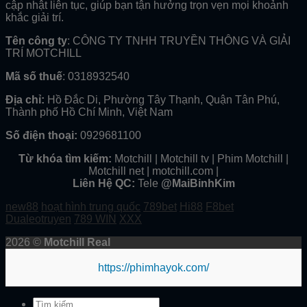
cập nhật liên tục, giúp bạn tận hưởng trọn vẹn mọi khoảnh
khắc giải trí.
Tên công ty
: CÔNG TY TNHH TRUYỀN THÔNG VÀ GIẢI
TRÍ MOTCHILL
Mã số thuế
: 0318932540
Địa chỉ:
Hồ Đắc Di, Phường Tây Thạnh, Quận Tân Phú,
Thành phố Hồ Chí Minh, Việt Nam
Số điện thoại:
0929681100
Từ khóa tìm kiếm:
Motchill | Motchill tv | Phim Motchill |
Motchill net | motchill.com |
Liên Hệ QC:
Tele
@MaiBinhKim
new88
hoạt hình trung quốc
789bet
Hi88
F8bet
Dualeotruyen
789 WIN
XXX
2026 ©
Motchill Real
https://phimhayok.com/