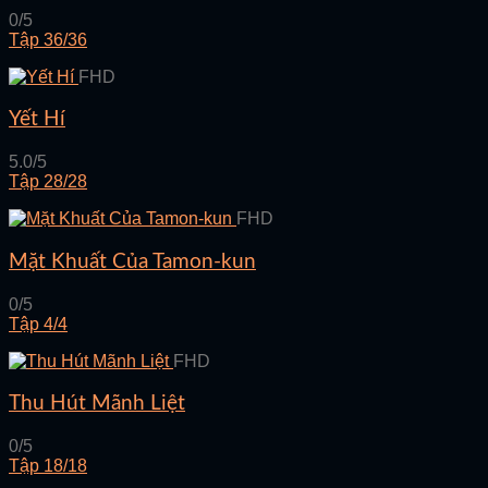
0/5
Tập 36/36
FHD
Yết Hí
5.0/5
Tập 28/28
FHD
Mặt Khuất Của Tamon-kun
0/5
Tập 4/4
FHD
Thu Hút Mãnh Liệt
0/5
Tập 18/18