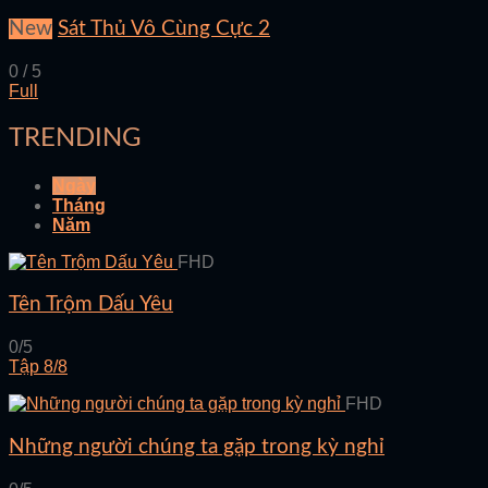
New
Sát Thủ Vô Cùng Cực 2
0 / 5
Full
TRENDING
Ngày
Tháng
Năm
FHD
Tên Trộm Dấu Yêu
0/5
Tập 8/8
FHD
Những người chúng ta gặp trong kỳ nghỉ