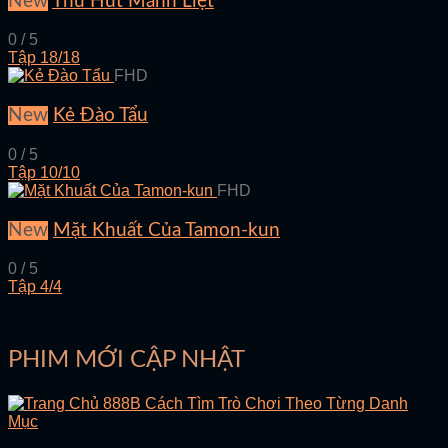
New
Thu Hút Mãnh Liệt
0 / 5
Tập 18/18
FHD
New
Kẻ Đào Tẩu
0 / 5
Tập 10/10
FHD
New
Mặt Khuất Của Tamon-kun
0 / 5
Tập 4/4
PHIM MỚI CẬP NHẬT