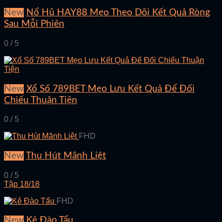
New
Nổ Hũ HAY88 Mẹo Theo Dõi Kết Quả Ròng
Sau Mỗi Phiên
0 / 5
New
Xổ Số 789BET Mẹo Lưu Kết Quả Để Đối
Chiếu Thuận Tiện
0 / 5
FHD
New
Thu Hút Mãnh Liệt
0 / 5
Tập 18/18
FHD
New
Kẻ Đào Tẩu