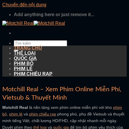
Chuyển đến nội dung
Add anything here or just remove it...
TRANG CHỦ
THỂ LOẠI
QUỐC GIA
PHIM BỘ
PHIM LẺ
PHIM CHIẾU RẠP
Motchill Real – Xem Phim Online Miễn Phí,
Vietsub & Thuyết Minh
Motchill Real
là nền tảng xem phim online miễn phí với kho
phim
bộ
,
phim lẻ
và
phim chiếu rạp
phong phú, phụ đề Vietsub và thuyết
minh tiếng Việt, chất lượng HD/FHD, cập nhật nhanh mỗi ngày.
Duyệt phim theo
thể loại
và
quốc gia
để tìm bộ phim yêu thích của