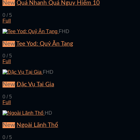
New
Quá Nhanh Quá Nguy Hiểm 10
0 / 5
Full
FHD
New
Tee Yod: Quỷ Ăn Tạng
0 / 5
Full
FHD
New
Đặc Vụ Tại Gia
0 / 5
Full
HD
New
Ngoài Lãnh Thổ
0 / 5