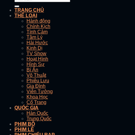
TRANG CHỦ
THỂ LOẠI
Hành động
Chính Kịch
Tình Cảm
Tâm Lý
Hài Hước
Kinh Dị
TV Show
Hoạt Hình
Hình Sự
Bí Ẩn
Võ Thuật
Phiêu Lưu
Gia Đình
Viễn Tưởng
Khoa Học
Cổ Trang
QUỐC GIA
Hàn Quốc
Trung Quốc
PHIM BỘ
PHIM LẺ
PHIM CHIẾU RẠP