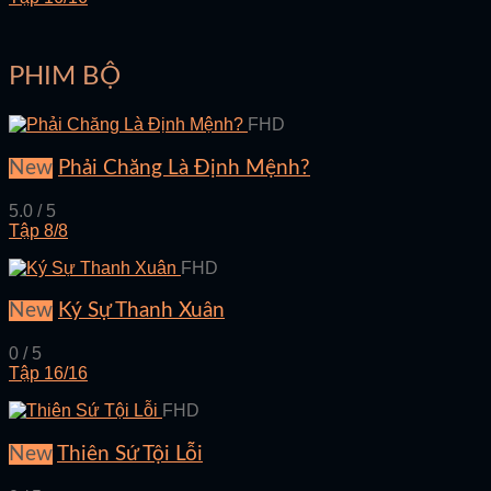
PHIM BỘ
FHD
New
Phải Chăng Là Định Mệnh?
5.0 / 5
Tập 8/8
FHD
New
Ký Sự Thanh Xuân
0 / 5
Tập 16/16
FHD
New
Thiên Sứ Tội Lỗi