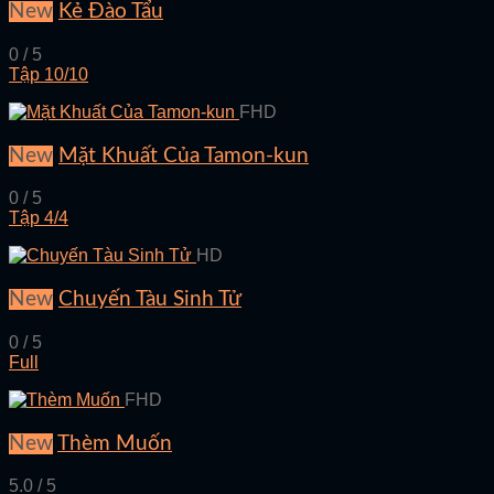
New
Kẻ Đào Tẩu
0 / 5
Tập 10/10
FHD
New
Mặt Khuất Của Tamon-kun
0 / 5
Tập 4/4
HD
New
Chuyến Tàu Sinh Tử
0 / 5
Full
FHD
New
Thèm Muốn
5.0 / 5