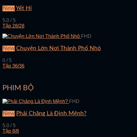
New
Yết Hí
5.0 / 5
Tập 28/28
FHD
New
Chuyện Lớn Nơi Thành Phố Nhỏ
0 / 5
Tập 36/36
PHIM BỘ
FHD
New
Phải Chăng Là Định Mệnh?
5.0 / 5
Tập 8/8