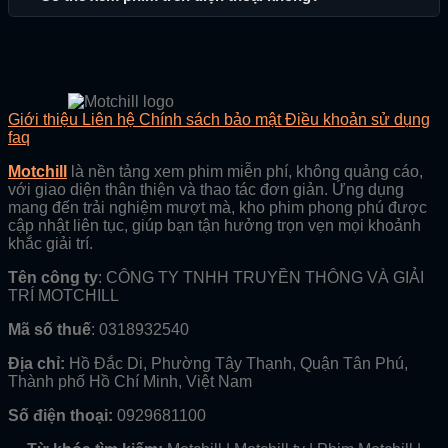
Giới thiệu
Liên hệ
Chính sách bảo mật
Điều khoản sử dụng
faq
Motchill
là nền tảng xem phim miễn phí, không quảng cáo,
với giao diện thân thiện và thao tác đơn giản. Ứng dụng
mang đến trải nghiệm mượt mà, kho phim phong phú được
cập nhật liên tục, giúp bạn tận hưởng trọn vẹn mọi khoảnh
khắc giải trí.
Tên công ty
: CÔNG TY TNHH TRUYỀN THÔNG VÀ GIẢI
TRÍ MOTCHILL
Mã số thuế
: 0318932540
Địa chỉ:
Hồ Đắc Di, Phường Tây Thạnh, Quận Tân Phú,
Thành phố Hồ Chí Minh, Việt Nam
Số điện thoại:
0929681100