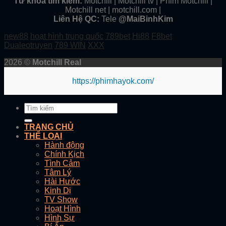
Từ khóa tìm kiếm:
Motchill | Motchill tv | Phim Motchill |
Motchill net | motchill.com |
Liên Hệ QC:
Tele
@MaiBinhKim
new88
hoạt hình trung quốc
789bet
Hi88
F8bet
Dualeotruyen
789 WIN
XXX
2026 ©
Motchill Real
https://phimhayok.com/
TRANG CHỦ
THỂ LOẠI
Hành động
Chính Kịch
Tình Cảm
Tâm Lý
Hài Hước
Kinh Dị
TV Show
Hoạt Hình
Hình Sự