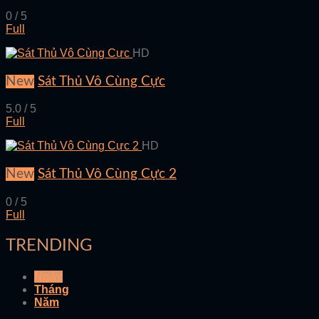
0 / 5
Full
HD
New
Sát Thủ Vô Cùng Cực
5.0 / 5
Full
HD
New
Sát Thủ Vô Cùng Cực 2
0 / 5
Full
TRENDING
Ngày
Tháng
Năm