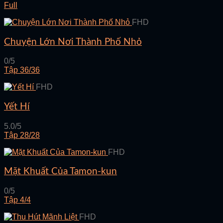
Full
FHD
Chuyện Lớn Nơi Thành Phố Nhỏ
0/5
Tập 36/36
FHD
Yết Hí
5.0/5
Tập 28/28
FHD
Mặt Khuất Của Tamon-kun
0/5
Tập 4/4
FHD