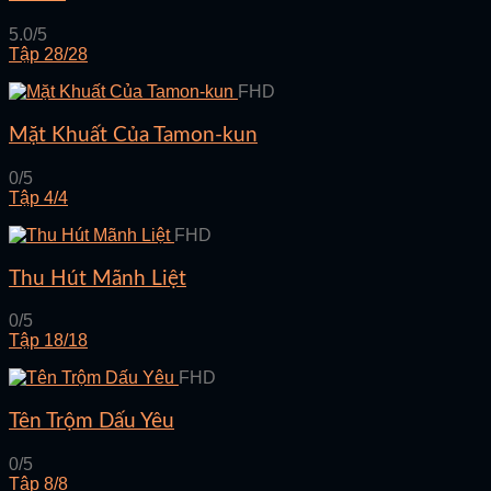
5.0/5
Tập 28/28
FHD
Mặt Khuất Của Tamon-kun
0/5
Tập 4/4
FHD
Thu Hút Mãnh Liệt
0/5
Tập 18/18
FHD
Tên Trộm Dấu Yêu
0/5
Tập 8/8