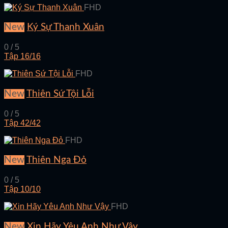
FHD
New
Ký Sự Thanh Xuân
0 / 5
Tập 16/16
FHD
New
Thiên Sứ Tội Lỗi
0 / 5
Tập 42/42
FHD
New
Thiên Nga Đỏ
0 / 5
Tập 10/10
FHD
New
Xin Hãy Yêu Anh Như Vậy