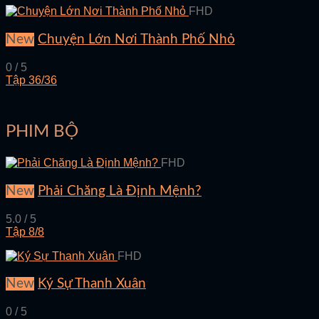
FHD
New
Chuyện Lớn Nơi Thành Phố Nhỏ
0 / 5
Tập 36/36
PHIM BỘ
FHD
New
Phải Chăng Là Định Mệnh?
5.0 / 5
Tập 8/8
FHD
New
Ký Sự Thanh Xuân
0 / 5