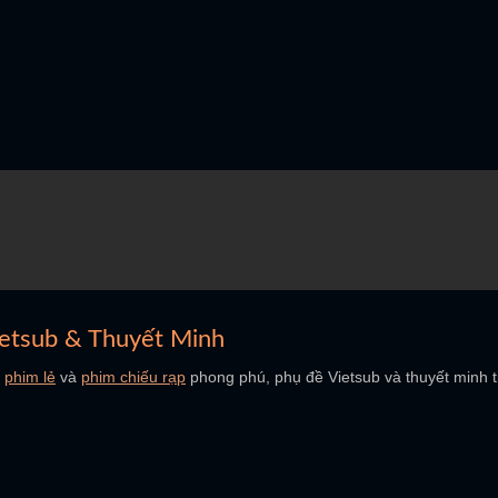
ietsub & Thuyết Minh
,
phim lẻ
và
phim chiếu rạp
phong phú, phụ đề Vietsub và thuyết minh 