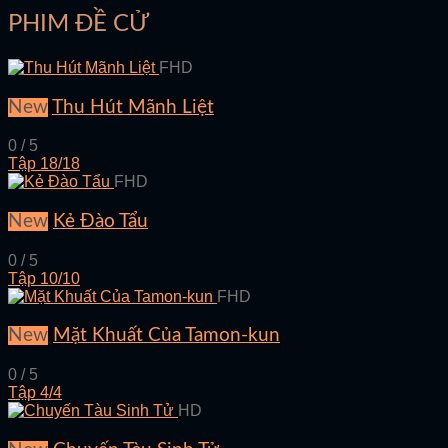
PHIM ĐỀ CỬ
FHD
New
Thu Hút Mãnh Liệt
0 / 5
Tập 18/18
FHD
New
Kẻ Đào Tẩu
0 / 5
Tập 10/10
FHD
New
Mặt Khuất Của Tamon-kun
0 / 5
Tập 4/4
HD