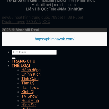
Từ khóa tìm kiếm:
Motchill | Motchill tv | Phim Motchill |
Motchill net | motchill.com |
Liên Hệ QC:
Tele
@MaiBinhKim
new88
hoạt hình trung quốc
789bet
Hi88
F8bet
Dualeotruyen
789 WIN
XXX
2026 ©
Motchill Real
https://phimhayok.com/
TRANG CHỦ
THỂ LOẠI
Hành động
Chính Kịch
Tình Cảm
Tâm Lý
Hài Hước
Kinh Dị
TV Show
Hoạt Hình
Hình Sự