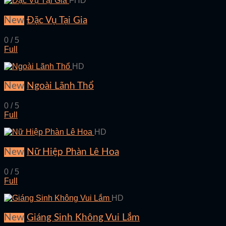
FHD
New
Đặc Vụ Tại Gia
0 / 5
Full
HD
New
Ngoài Lãnh Thổ
0 / 5
Full
HD
New
Nữ Hiệp Phàn Lê Hoa
0 / 5
Full
HD
New
Giáng Sinh Không Vui Lắm