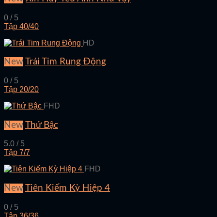
0 / 5
Tập 40/40
HD
New
Trái Tim Rung Động
0 / 5
Tập 20/20
FHD
New
Thứ Bậc
5.0 / 5
Tập 7/7
FHD
New
Tiên Kiếm Kỳ Hiệp 4
0 / 5
Tập 36/36