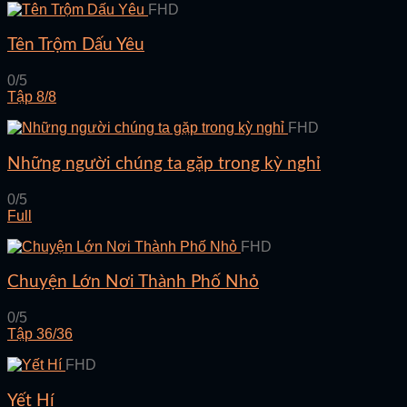
FHD
Tên Trộm Dấu Yêu
0/5
Tập 8/8
FHD
Những người chúng ta gặp trong kỳ nghỉ
0/5
Full
FHD
Chuyện Lớn Nơi Thành Phố Nhỏ
0/5
Tập 36/36
FHD
Yết Hí