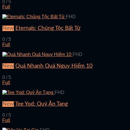
0 / 5
Full
FHD
New
Eternals: Chủng Tộc Bất Tử
0 / 5
Full
FHD
New
Quá Nhanh Quá Nguy Hiểm 10
0 / 5
Full
FHD
New
Tee Yod: Quỷ Ăn Tạng
0 / 5
Full