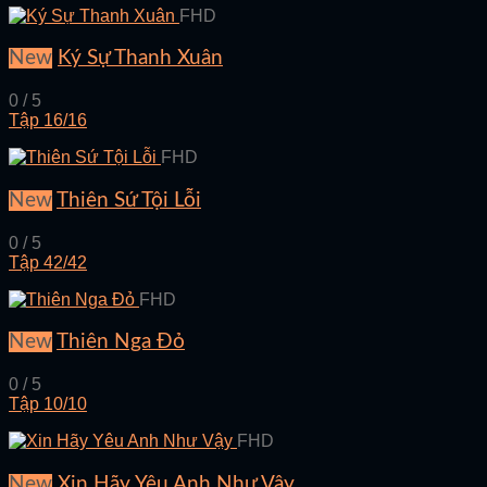
FHD
New
Ký Sự Thanh Xuân
0 / 5
Tập 16/16
FHD
New
Thiên Sứ Tội Lỗi
0 / 5
Tập 42/42
FHD
New
Thiên Nga Đỏ
0 / 5
Tập 10/10
FHD
New
Xin Hãy Yêu Anh Như Vậy