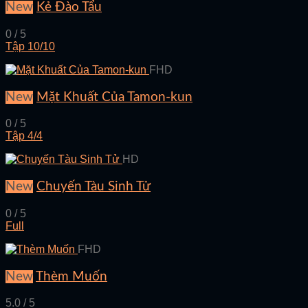
New
Kẻ Đào Tẩu
0 / 5
Tập 10/10
FHD
New
Mặt Khuất Của Tamon-kun
0 / 5
Tập 4/4
HD
New
Chuyến Tàu Sinh Tử
0 / 5
Full
FHD
New
Thèm Muốn
5.0 / 5