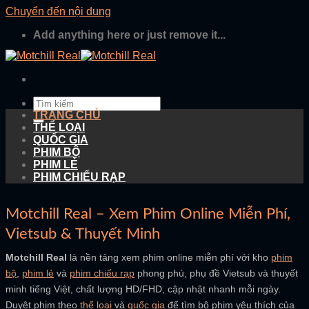
Chuyển đến nội dung
Add anything here or just remove it...
TRANG CHỦ
THỂ LOẠI
QUỐC GIA
PHIM BỘ
PHIM LẺ
PHIM CHIẾU RẠP
Motchill Real – Xem Phim Online Miễn Phí,
Vietsub & Thuyết Minh
Motchill Real
là nền tảng xem phim online miễn phí với kho
phim
bộ
,
phim lẻ
và
phim chiếu rạp
phong phú, phụ đề Vietsub và thuyết
minh tiếng Việt, chất lượng HD/FHD, cập nhật nhanh mỗi ngày.
Duyệt phim theo
thể loại
và
quốc gia
để tìm bộ phim yêu thích của