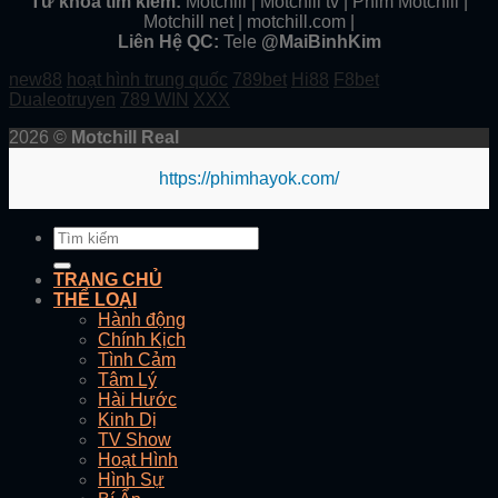
Từ khóa tìm kiếm:
Motchill | Motchill tv | Phim Motchill |
Motchill net | motchill.com |
Liên Hệ QC:
Tele
@MaiBinhKim
new88
hoạt hình trung quốc
789bet
Hi88
F8bet
Dualeotruyen
789 WIN
XXX
2026 ©
Motchill Real
https://phimhayok.com/
TRANG CHỦ
THỂ LOẠI
Hành động
Chính Kịch
Tình Cảm
Tâm Lý
Hài Hước
Kinh Dị
TV Show
Hoạt Hình
Hình Sự