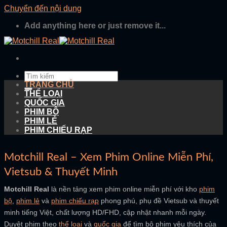
Chuyển đến nội dung
Add anything here or just remove it...
TRANG CHỦ
THỂ LOẠI
QUỐC GIA
PHIM BỘ
PHIM LẺ
PHIM CHIẾU RẠP
Motchill Real – Xem Phim Online Miễn Phí,
Vietsub & Thuyết Minh
Motchill Real
là nền tảng xem phim online miễn phí với kho
phim
bộ
,
phim lẻ
và
phim chiếu rạp
phong phú, phụ đề Vietsub và thuyết
minh tiếng Việt, chất lượng HD/FHD, cập nhật nhanh mỗi ngày.
Duyệt phim theo
thể loại
và
quốc gia
để tìm bộ phim yêu thích của