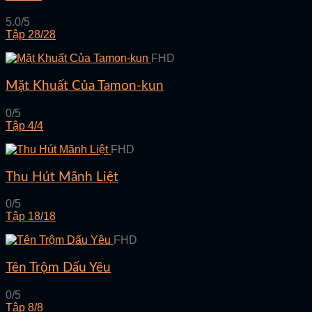
5.0/5
Tập 28/28
FHD
Mặt Khuất Của Tamon-kun
0/5
Tập 4/4
FHD
Thu Hút Mãnh Liệt
0/5
Tập 18/18
FHD
Tên Trộm Dấu Yêu
0/5
Tập 8/8