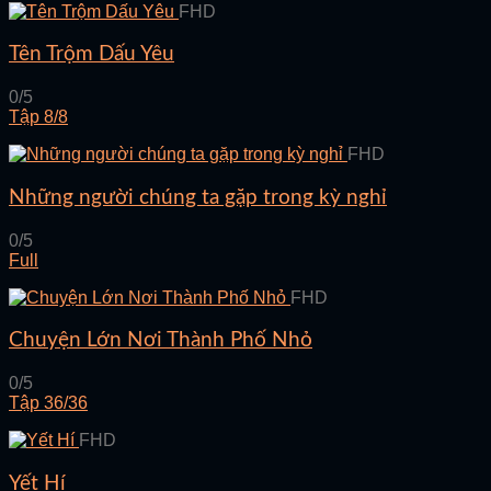
FHD
Tên Trộm Dấu Yêu
0/5
Tập 8/8
FHD
Những người chúng ta gặp trong kỳ nghỉ
0/5
Full
FHD
Chuyện Lớn Nơi Thành Phố Nhỏ
0/5
Tập 36/36
FHD
Yết Hí