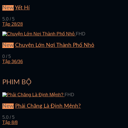
New
Yết Hí
5.0 / 5
Tập 28/28
FHD
New
Chuyện Lớn Nơi Thành Phố Nhỏ
0 / 5
Tập 36/36
PHIM BỘ
FHD
New
Phải Chăng Là Định Mệnh?
5.0 / 5
Tập 8/8