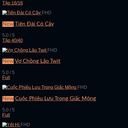
Tập 16/16
FHD
New
Tiên Đài Có Cây
5.0 / 5
Tập 40/40
FHD
New
Vợ Chồng Lão Twit
5.0 / 5
Full
FHD
New
Cuộc Phiêu Lưu Trong Giấc Mộng
5.0 / 5
Full
FHD