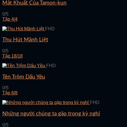
Mặt Khuất Của Tamon-kun
0/5
Tập 4/4
FHD
Thu Hút Mãnh Liệt
0/5
Tập 18/18
FHD
Tên Trộm Dấu Yêu
0/5
Tập 8/8
FHD
Những người chúng ta gặp trong kỳ nghỉ
0/5