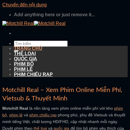
Chuyển đến nội dung
Add anything here or just remove it...
TRANG CHỦ
THỂ LOẠI
QUỐC GIA
PHIM BỘ
PHIM LẺ
PHIM CHIẾU RẠP
Motchill Real – Xem Phim Online Miễn Phí,
Vietsub & Thuyết Minh
Motchill Real
là nền tảng xem phim online miễn phí với kho
phim
bộ
,
phim lẻ
và
phim chiếu rạp
phong phú, phụ đề Vietsub và thuyết
minh tiếng Việt, chất lượng HD/FHD, cập nhật nhanh mỗi ngày.
Duyệt phim theo
thể loại
và
quốc gia
để tìm bộ phim yêu thích của