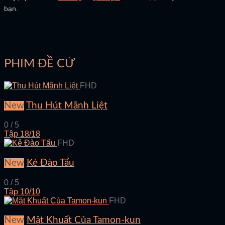
bạn.
PHIM ĐỀ CỬ
FHD
New
Thu Hút Mãnh Liệt
0 / 5
Tập 18/18
FHD
New
Kẻ Đào Tẩu
0 / 5
Tập 10/10
FHD
New
Mặt Khuất Của Tamon-kun