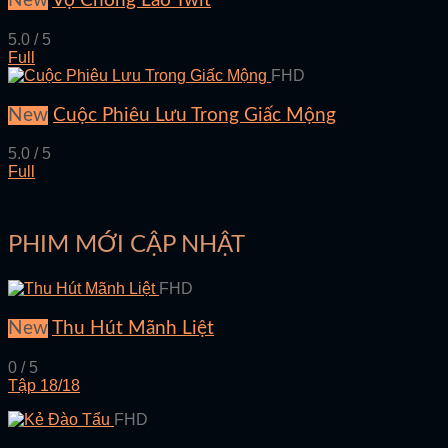
New
Vợ Chồng Lão Twit
5.0 / 5
Full
FHD
New
Cuộc Phiêu Lưu Trong Giấc Mộng
5.0 / 5
Full
PHIM MỚI CẬP NHẬT
FHD
New
Thu Hút Mãnh Liệt
0 / 5
Tập 18/18
FHD