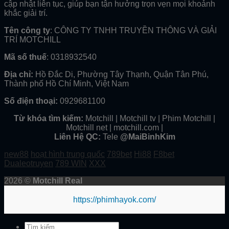
cập nhật liên tục, giúp bạn tận hưởng trọn vẹn mọi khoảnh
khắc giải trí.
Tên công ty
: CÔNG TY TNHH TRUYỀN THÔNG VÀ GIẢI
TRÍ MOTCHILL
Mã số thuế
: 0318932540
Địa chỉ:
Hồ Đắc Di, Phường Tây Thạnh, Quận Tân Phú,
Thành phố Hồ Chí Minh, Việt Nam
Số điện thoại:
0929681100
Từ khóa tìm kiếm:
Motchill | Motchill tv | Phim Motchill |
Motchill net | motchill.com |
Liên Hệ QC:
Tele
@MaiBinhKim
new88
hoạt hình trung quốc
789bet
Hi88
F8bet
Dualeotruyen
789 WIN
XXX
2026 ©
Motchill Real
https://phimhayok.com/