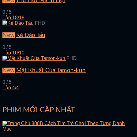
New
Thu Hút Mãnh Liệt
0 / 5
Tập 18/18
FHD
New
Kẻ Đào Tẩu
0 / 5
Tập 10/10
FHD
New
Mặt Khuất Của Tamon-kun
0 / 5
Tập 4/4
PHIM MỚI CẬP NHẬT