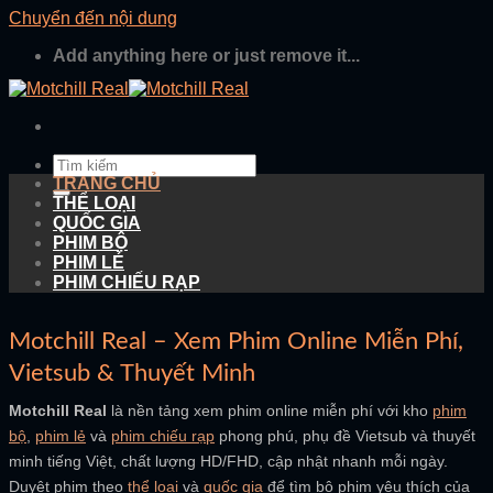
Chuyển đến nội dung
Add anything here or just remove it...
TRANG CHỦ
THỂ LOẠI
QUỐC GIA
PHIM BỘ
PHIM LẺ
PHIM CHIẾU RẠP
Motchill Real – Xem Phim Online Miễn Phí,
Vietsub & Thuyết Minh
Motchill Real
là nền tảng xem phim online miễn phí với kho
phim
bộ
,
phim lẻ
và
phim chiếu rạp
phong phú, phụ đề Vietsub và thuyết
minh tiếng Việt, chất lượng HD/FHD, cập nhật nhanh mỗi ngày.
Duyệt phim theo
thể loại
và
quốc gia
để tìm bộ phim yêu thích của