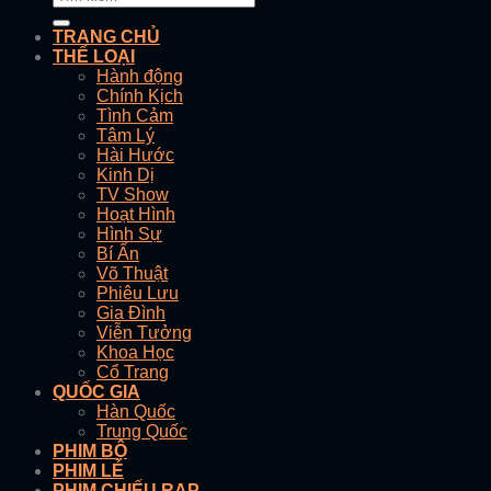
TRANG CHỦ
THỂ LOẠI
Hành động
Chính Kịch
Tình Cảm
Tâm Lý
Hài Hước
Kinh Dị
TV Show
Hoạt Hình
Hình Sự
Bí Ẩn
Võ Thuật
Phiêu Lưu
Gia Đình
Viễn Tưởng
Khoa Học
Cổ Trang
QUỐC GIA
Hàn Quốc
Trung Quốc
PHIM BỘ
PHIM LẺ
PHIM CHIẾU RẠP