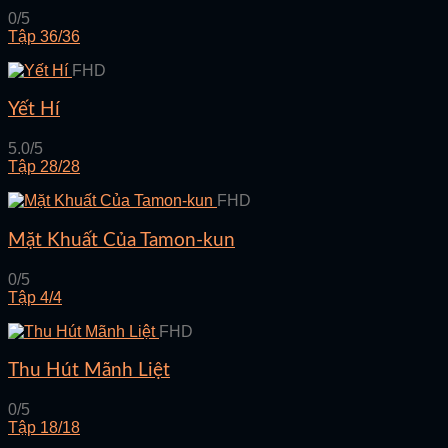
0/5
Tập 36/36
FHD
Yết Hí
5.0/5
Tập 28/28
FHD
Mặt Khuất Của Tamon-kun
0/5
Tập 4/4
FHD
Thu Hút Mãnh Liệt
0/5
Tập 18/18