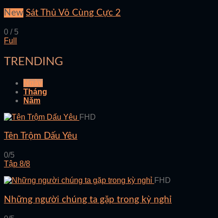
New
Sát Thủ Vô Cùng Cực 2
0 / 5
Full
TRENDING
Ngày
Tháng
Năm
FHD
Tên Trộm Dấu Yêu
0/5
Tập 8/8
FHD
Những người chúng ta gặp trong kỳ nghỉ