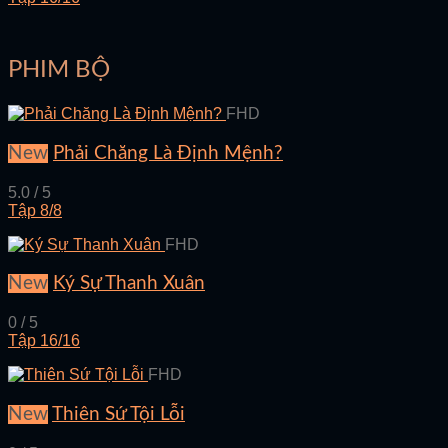
PHIM BỘ
FHD
New
Phải Chăng Là Định Mệnh?
5.0 / 5
Tập 8/8
FHD
New
Ký Sự Thanh Xuân
0 / 5
Tập 16/16
FHD
New
Thiên Sứ Tội Lỗi