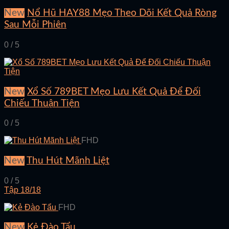
New
Nổ Hũ HAY88 Mẹo Theo Dõi Kết Quả Ròng
Sau Mỗi Phiên
0 / 5
New
Xổ Số 789BET Mẹo Lưu Kết Quả Để Đối
Chiếu Thuận Tiện
0 / 5
FHD
New
Thu Hút Mãnh Liệt
0 / 5
Tập 18/18
FHD
New
Kẻ Đào Tẩu