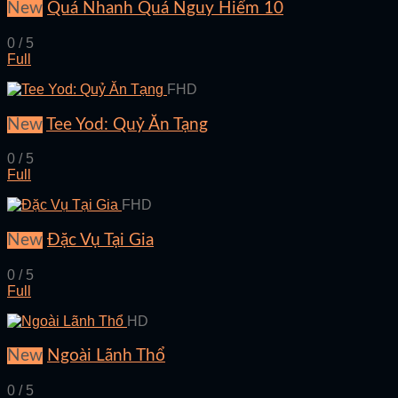
New
Quá Nhanh Quá Nguy Hiểm 10
0 / 5
Full
FHD
New
Tee Yod: Quỷ Ăn Tạng
0 / 5
Full
FHD
New
Đặc Vụ Tại Gia
0 / 5
Full
HD
New
Ngoài Lãnh Thổ
0 / 5