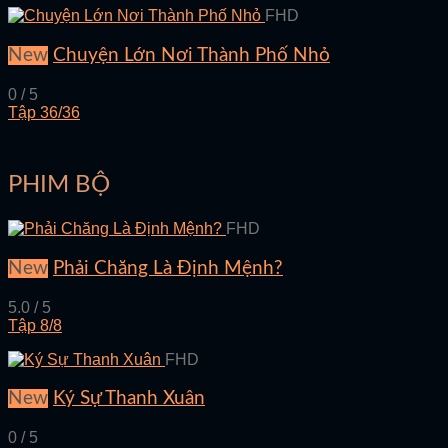
FHD
New
Chuyện Lớn Nơi Thành Phố Nhỏ
0 / 5
Tập 36/36
PHIM BỘ
FHD
New
Phải Chăng Là Định Mệnh?
5.0 / 5
Tập 8/8
FHD
New
Ký Sự Thanh Xuân
0 / 5