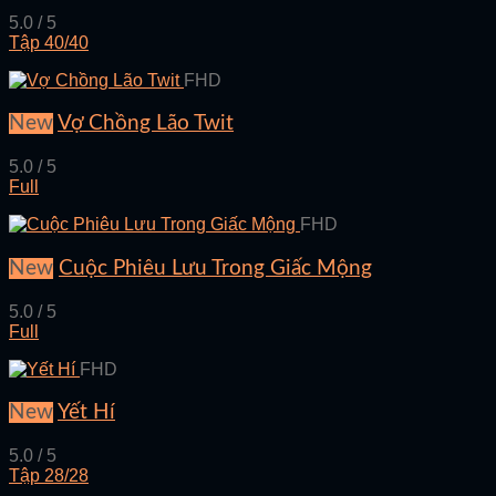
5.0 / 5
Tập 40/40
FHD
New
Vợ Chồng Lão Twit
5.0 / 5
Full
FHD
New
Cuộc Phiêu Lưu Trong Giấc Mộng
5.0 / 5
Full
FHD
New
Yết Hí
5.0 / 5
Tập 28/28