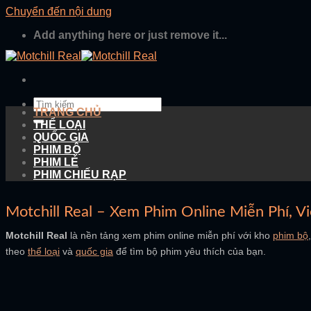
Chuyển đến nội dung
Add anything here or just remove it...
TRANG CHỦ
THỂ LOẠI
QUỐC GIA
PHIM BỘ
PHIM LẺ
PHIM CHIẾU RẠP
Motchill Real – Xem Phim Online Miễn Phí, V
Motchill Real
là nền tảng xem phim online miễn phí với kho
phim bộ
theo
thể loại
và
quốc gia
để tìm bộ phim yêu thích của bạn.