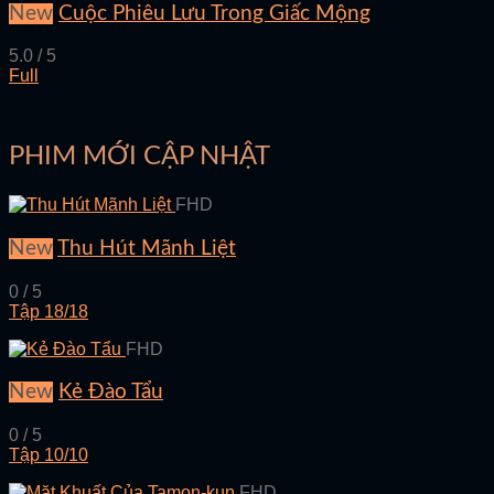
New
Cuộc Phiêu Lưu Trong Giấc Mộng
5.0 / 5
Full
PHIM MỚI CẬP NHẬT
FHD
New
Thu Hút Mãnh Liệt
0 / 5
Tập 18/18
FHD
New
Kẻ Đào Tẩu
0 / 5
Tập 10/10
FHD