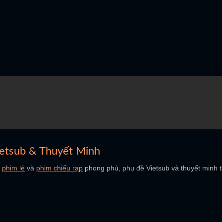
ietsub & Thuyết Minh
,
phim lẻ
và
phim chiếu rạp
phong phú, phụ đề Vietsub và thuyết minh 