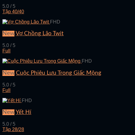
5.0 / 5
Tập 40/40
FHD
New
Vợ Chồng Lão Twit
5.0 / 5
Full
FHD
New
Cuộc Phiêu Lưu Trong Giấc Mộng
5.0 / 5
Full
FHD
New
Yết Hí
5.0 / 5
Tập 28/28