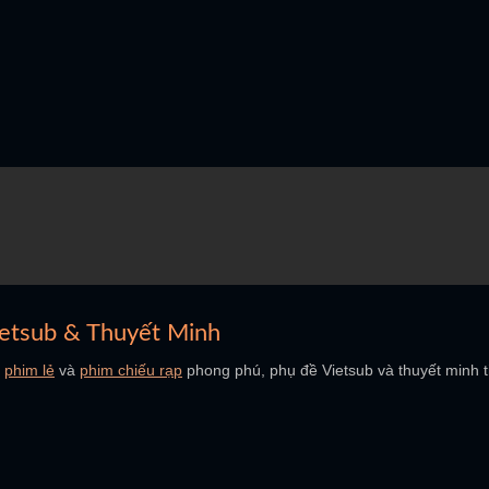
ietsub & Thuyết Minh
,
phim lẻ
và
phim chiếu rạp
phong phú, phụ đề Vietsub và thuyết minh 