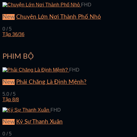
FHD
New
Chuyện Lớn Nơi Thành Phố Nhỏ
0 / 5
Tập 36/36
PHIM BỘ
FHD
New
Phải Chăng Là Định Mệnh?
5.0 / 5
Tập 8/8
FHD
New
Ký Sự Thanh Xuân
0 / 5