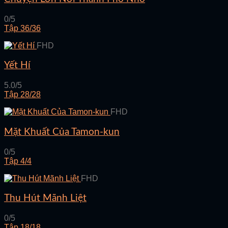
0/5
Tập 36/36
FHD
Yết Hí
5.0/5
Tập 28/28
FHD
Mặt Khuất Của Tamon-kun
0/5
Tập 4/4
FHD
Thu Hút Mãnh Liệt
0/5
Tập 18/18