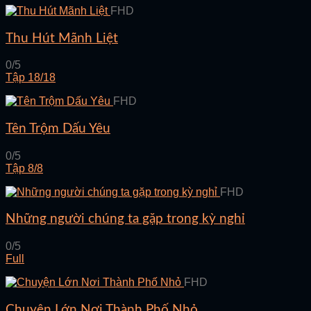
FHD
Thu Hút Mãnh Liệt
0/5
Tập 18/18
FHD
Tên Trộm Dấu Yêu
0/5
Tập 8/8
FHD
Những người chúng ta gặp trong kỳ nghỉ
0/5
Full
FHD
Chuyện Lớn Nơi Thành Phố Nhỏ