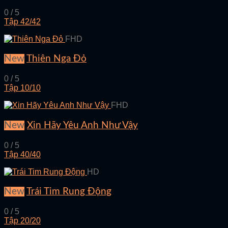
0 / 5
Tập 42/42
FHD
New
Thiên Nga Đỏ
0 / 5
Tập 10/10
FHD
New
Xin Hãy Yêu Anh Như Vậy
0 / 5
Tập 40/40
HD
New
Trái Tim Rung Động
0 / 5
Tập 20/20