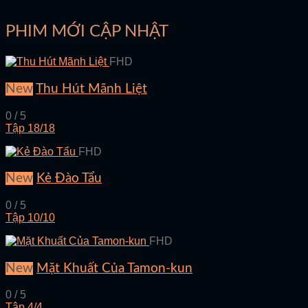
PHIM MỚI CẬP NHẬT
FHD
New
Thu Hút Mãnh Liệt
0 / 5
Tập 18/18
FHD
New
Kẻ Đào Tẩu
0 / 5
Tập 10/10
FHD
New
Mặt Khuất Của Tamon-kun
0 / 5
Tập 4/4