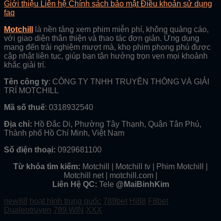
Giới thiệu
Liên hệ
Chính sách bảo mật
Điều khoản sử dụng
faq
Motchill
là nền tảng xem phim miễn phí, không quảng cáo,
với giao diện thân thiện và thao tác đơn giản. Ứng dụng
mang đến trải nghiệm mượt mà, kho phim phong phú được
cập nhật liên tục, giúp bạn tận hưởng trọn vẹn mọi khoảnh
khắc giải trí.
Tên công ty
: CÔNG TY TNHH TRUYỀN THÔNG VÀ GIẢI
TRÍ MOTCHILL
Mã số thuế
: 0318932540
Địa chỉ:
Hồ Đắc Di, Phường Tây Thạnh, Quận Tân Phú,
Thành phố Hồ Chí Minh, Việt Nam
Số điện thoại:
0929681100
Từ khóa tìm kiếm:
Motchill | Motchill tv | Phim Motchill |
Motchill net | motchill.com |
Liên Hệ QC:
Tele
@MaiBinhKim
new88
hoạt hình trung quốc
789bet
Hi88
F8bet
Dualeotruyen
789 WIN
XXX