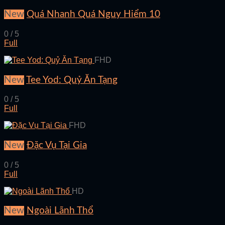
New
Quá Nhanh Quá Nguy Hiểm 10
0 / 5
Full
FHD
New
Tee Yod: Quỷ Ăn Tạng
0 / 5
Full
FHD
New
Đặc Vụ Tại Gia
0 / 5
Full
HD
New
Ngoài Lãnh Thổ