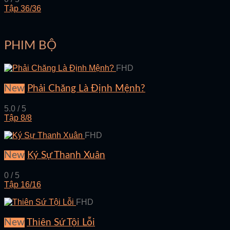
Tập 36/36
PHIM BỘ
FHD
New
Phải Chăng Là Định Mệnh?
5.0 / 5
Tập 8/8
FHD
New
Ký Sự Thanh Xuân
0 / 5
Tập 16/16
FHD
New
Thiên Sứ Tội Lỗi