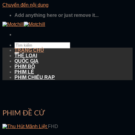
Chuyển đến nội dung
Add anything here or just remove it...
TRANG CHỦ
THỂ LOẠI
QUỐC GIA
PHIM BỘ
PHIM LẺ
PHIM CHIẾU RẠP
PHIM ĐỀ CỬ
FHD