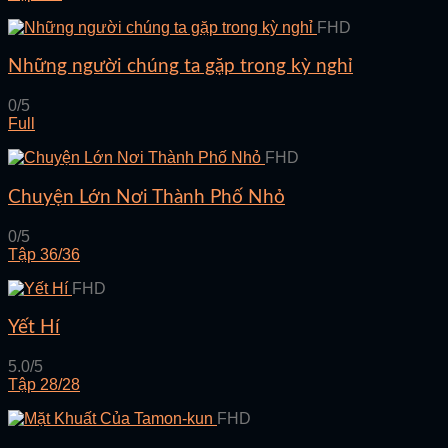
FHD
Những người chúng ta gặp trong kỳ nghỉ
0/5
Full
FHD
Chuyện Lớn Nơi Thành Phố Nhỏ
0/5
Tập 36/36
FHD
Yết Hí
5.0/5
Tập 28/28
FHD