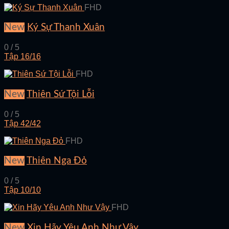
FHD
New
Ký Sự Thanh Xuân
0 / 5
Tập 16/16
FHD
New
Thiên Sứ Tội Lỗi
0 / 5
Tập 42/42
FHD
New
Thiên Nga Đỏ
0 / 5
Tập 10/10
FHD
New
Xin Hãy Yêu Anh Như Vậy