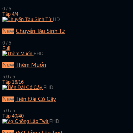
0 / 5
Tập 4/4
HD
New
Chuyến Tàu Sinh Tử
0 / 5
Full
FHD
New
Thèm Muốn
5.0 / 5
Tập 16/16
FHD
New
Tiên Đài Có Cây
5.0 / 5
Tập 40/40
FHD