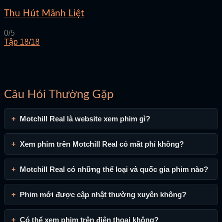
Thu Hút Mãnh Liệt
0/5
Tập 18/18
Câu Hỏi Thường Gặp
Motchill Real là website xem phim gì?
Xem phim trên Motchill Real có mất phí không?
Motchill Real có những thể loại và quốc gia phim nào?
Phim mới được cập nhật thường xuyên không?
Có thể xem phim trên điện thoại không?