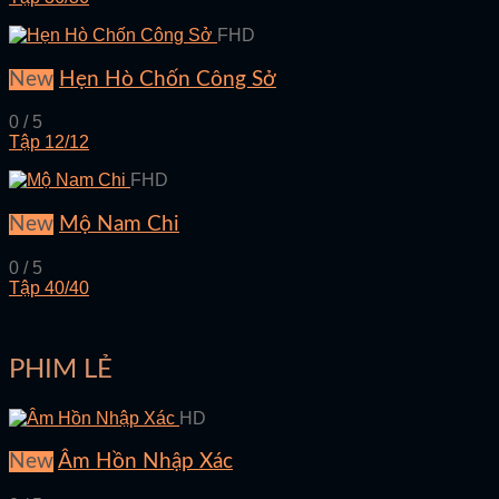
FHD
New
Hẹn Hò Chốn Công Sở
0 / 5
Tập 12/12
FHD
New
Mộ Nam Chi
0 / 5
Tập 40/40
PHIM LẺ
HD
New
Âm Hồn Nhập Xác