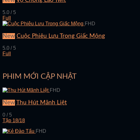
New
Vợ Chồng Lão Twit
5.0 / 5
Full
FHD
New
Cuộc Phiêu Lưu Trong Giấc Mộng
5.0 / 5
Full
PHIM MỚI CẬP NHẬT
FHD
New
Thu Hút Mãnh Liệt
0 / 5
Tập 18/18
FHD