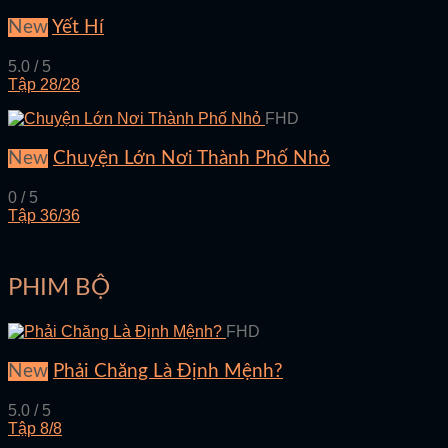
New
Yết Hí
5.0 / 5
Tập 28/28
FHD
New
Chuyện Lớn Nơi Thành Phố Nhỏ
0 / 5
Tập 36/36
PHIM BỘ
FHD
New
Phải Chăng Là Định Mệnh?
5.0 / 5
Tập 8/8