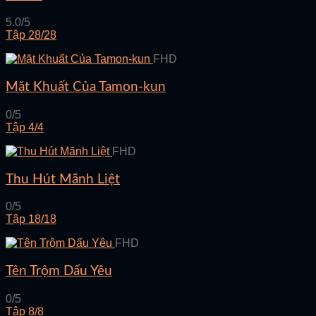
5.0/5
Tập 28/28
FHD
Mặt Khuất Của Tamon-kun
0/5
Tập 4/4
FHD
Thu Hút Mãnh Liệt
0/5
Tập 18/18
FHD
Tên Trộm Dấu Yêu
0/5
Tập 8/8