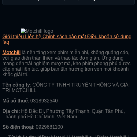
Giới thiệu
Liên hệ
Chính sách bảo mật
Điều khoản sử dụng
faq
Motchill
là nền tảng xem phim miễn phí, không quảng cáo,
với giao diện thân thiện và thao tác đơn giản. Ứng dụng
mang đến trải nghiệm mượt mà, kho phim phong phú được
cập nhật liên tục, giúp bạn tận hưởng trọn vẹn mọi khoảnh
khắc giải trí.
Tên công ty
: CÔNG TY TNHH TRUYỀN THÔNG VÀ GIẢI
TRÍ MOTCHILL
Mã số thuế
: 0318932540
Địa chỉ:
Hồ Đắc Di, Phường Tây Thạnh, Quận Tân Phú,
Thành phố Hồ Chí Minh, Việt Nam
Số điện thoại:
0929681100