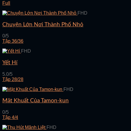
Full
FHD
Chuyện Lớn Nơi Thành Phố Nhỏ
0/5
Tập 36/36
FHD
Yết Hí
5.0/5
Tập 28/28
FHD
Mặt Khuất Của Tamon-kun
0/5
Tập 4/4
FHD