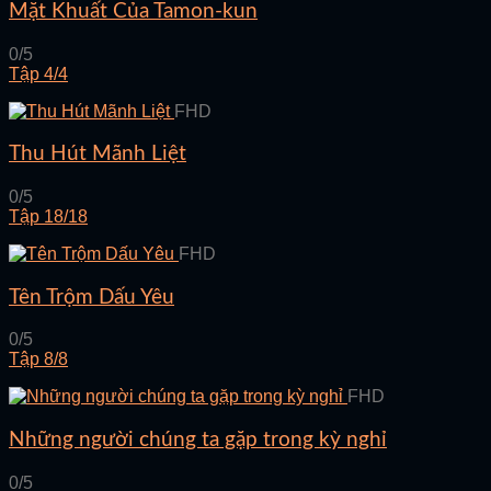
Mặt Khuất Của Tamon-kun
0/5
Tập 4/4
FHD
Thu Hút Mãnh Liệt
0/5
Tập 18/18
FHD
Tên Trộm Dấu Yêu
0/5
Tập 8/8
FHD
Những người chúng ta gặp trong kỳ nghỉ
0/5