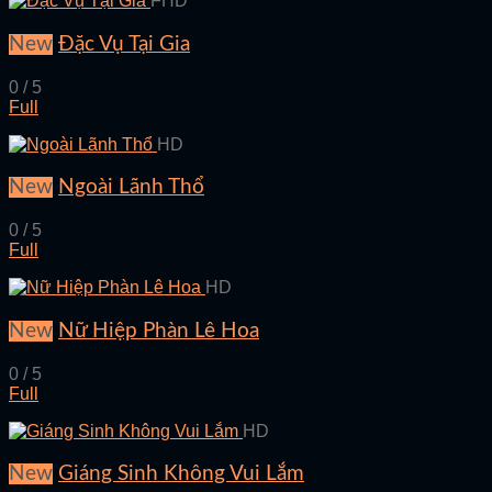
FHD
New
Đặc Vụ Tại Gia
0 / 5
Full
HD
New
Ngoài Lãnh Thổ
0 / 5
Full
HD
New
Nữ Hiệp Phàn Lê Hoa
0 / 5
Full
HD
New
Giáng Sinh Không Vui Lắm