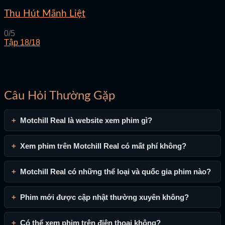
Thu Hút Mãnh Liệt
0/5
Tập 18/18
Câu Hỏi Thường Gặp
Motchill Real là website xem phim gì?
Xem phim trên Motchill Real có mất phí không?
Motchill Real có những thể loại và quốc gia phim nào?
Phim mới được cập nhật thường xuyên không?
Có thể xem phim trên điện thoại không?