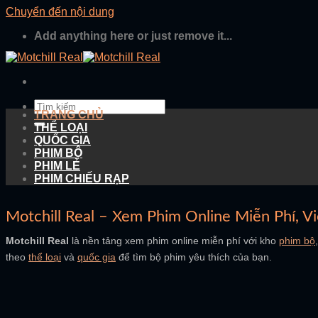
Chuyển đến nội dung
Add anything here or just remove it...
TRANG CHỦ
THỂ LOẠI
QUỐC GIA
PHIM BỘ
PHIM LẺ
PHIM CHIẾU RẠP
Motchill Real – Xem Phim Online Miễn Phí, V
Motchill Real
là nền tảng xem phim online miễn phí với kho
phim bộ
theo
thể loại
và
quốc gia
để tìm bộ phim yêu thích của bạn.