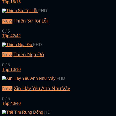
Tập 16/16
FHD
New
Thiên Sứ Tội Lỗi
0 / 5
Tập 42/42
FHD
New
Thiên Nga Đỏ
0 / 5
Tập 10/10
FHD
New
Xin Hãy Yêu Anh Như Vậy
0 / 5
Tập 40/40
HD