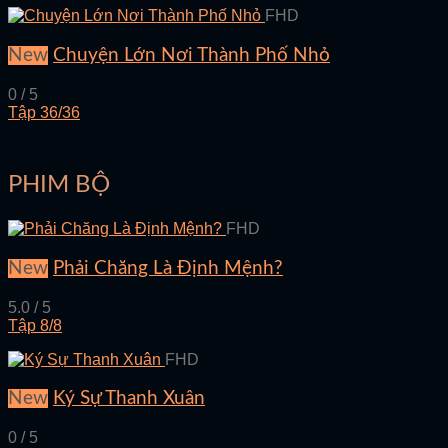
FHD
New
Chuyện Lớn Nơi Thành Phố Nhỏ
0 / 5
Tập 36/36
PHIM BỘ
FHD
New
Phải Chăng Là Định Mệnh?
5.0 / 5
Tập 8/8
FHD
New
Ký Sự Thanh Xuân
0 / 5