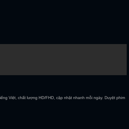
tiếng Việt, chất lượng HD/FHD, cập nhật nhanh mỗi ngày. Duyệt phim