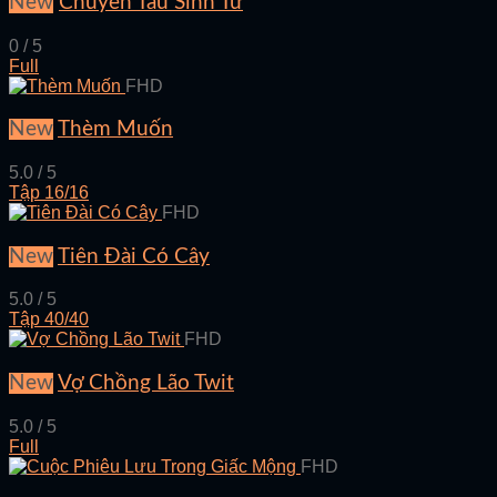
New
Chuyến Tàu Sinh Tử
0 / 5
Full
FHD
New
Thèm Muốn
5.0 / 5
Tập 16/16
FHD
New
Tiên Đài Có Cây
5.0 / 5
Tập 40/40
FHD
New
Vợ Chồng Lão Twit
5.0 / 5
Full
FHD