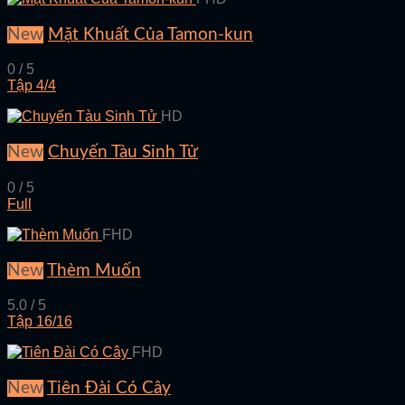
New
Mặt Khuất Của Tamon-kun
0 / 5
Tập 4/4
HD
New
Chuyến Tàu Sinh Tử
0 / 5
Full
FHD
New
Thèm Muốn
5.0 / 5
Tập 16/16
FHD
New
Tiên Đài Có Cây