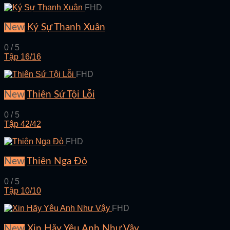
FHD
New
Ký Sự Thanh Xuân
0 / 5
Tập 16/16
FHD
New
Thiên Sứ Tội Lỗi
0 / 5
Tập 42/42
FHD
New
Thiên Nga Đỏ
0 / 5
Tập 10/10
FHD
New
Xin Hãy Yêu Anh Như Vậy