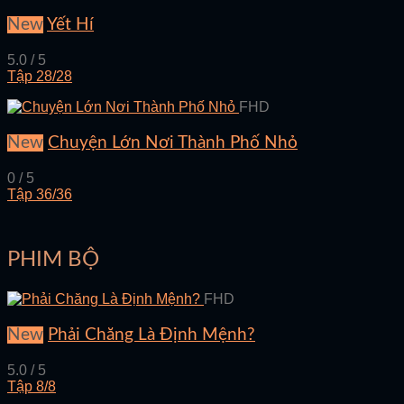
New
Yết Hí
5.0 / 5
Tập 28/28
FHD
New
Chuyện Lớn Nơi Thành Phố Nhỏ
0 / 5
Tập 36/36
PHIM BỘ
FHD
New
Phải Chăng Là Định Mệnh?
5.0 / 5
Tập 8/8