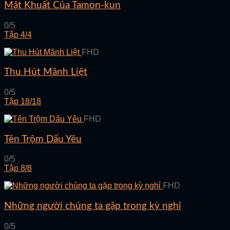
Mặt Khuất Của Tamon-kun
0/5
Tập 4/4
FHD
Thu Hút Mãnh Liệt
0/5
Tập 18/18
FHD
Tên Trộm Dấu Yêu
0/5
Tập 8/8
FHD
Những người chúng ta gặp trong kỳ nghỉ
0/5