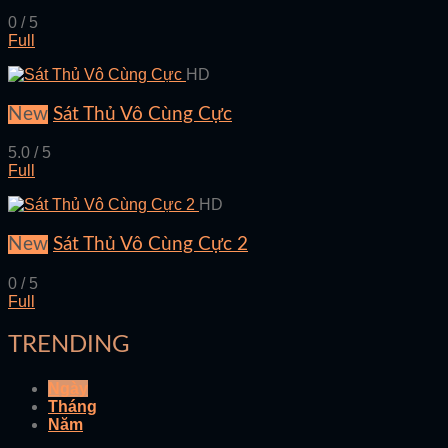
0 / 5
Full
HD
New
Sát Thủ Vô Cùng Cực
5.0 / 5
Full
HD
New
Sát Thủ Vô Cùng Cực 2
0 / 5
Full
TRENDING
Ngày
Tháng
Năm