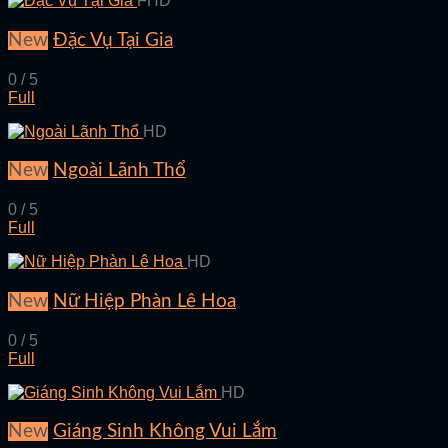
FHD
New
Đặc Vụ Tại Gia
0 / 5
Full
HD
New
Ngoài Lãnh Thổ
0 / 5
Full
HD
New
Nữ Hiệp Phàn Lê Hoa
0 / 5
Full
HD
New
Giáng Sinh Không Vui Lắm