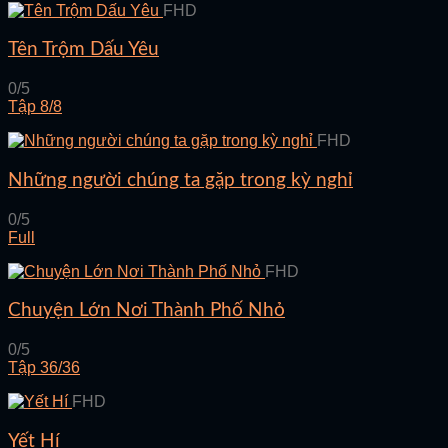
FHD
Tên Trộm Dấu Yêu
0/5
Tập 8/8
FHD
Những người chúng ta gặp trong kỳ nghỉ
0/5
Full
FHD
Chuyện Lớn Nơi Thành Phố Nhỏ
0/5
Tập 36/36
FHD
Yết Hí