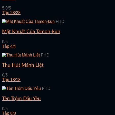
5.0/5
Tập 28/28
FHD
Mặt Khuất Của Tamon-kun
0/5
Tập 4/4
FHD
Thu Hút Mãnh Liệt
0/5
Tập 18/18
FHD
Tên Trộm Dấu Yêu
0/5
Tập 8/8