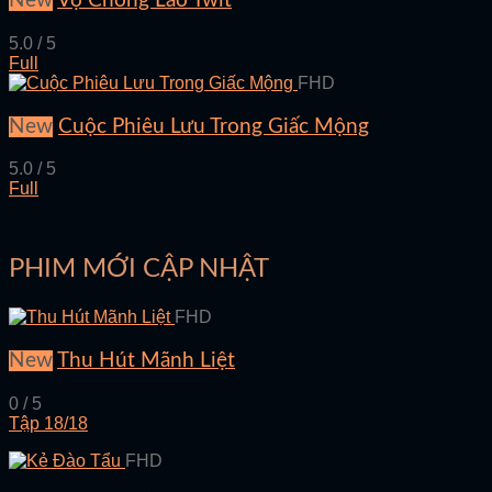
New
Vợ Chồng Lão Twit
5.0 / 5
Full
FHD
New
Cuộc Phiêu Lưu Trong Giấc Mộng
5.0 / 5
Full
PHIM MỚI CẬP NHẬT
FHD
New
Thu Hút Mãnh Liệt
0 / 5
Tập 18/18
FHD