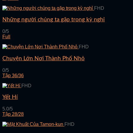
FHD
Những người chúng ta gặp trong kỳ nghỉ
0/5
Full
FHD
Chuyện Lớn Nơi Thành Phố Nhỏ
0/5
Tập 36/36
FHD
Yết Hí
5.0/5
Tập 28/28
FHD