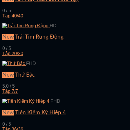
0 / 5
Tập 40/40
HD
New
Trái Tim Rung Động
0 / 5
Tập 20/20
FHD
New
Thứ Bậc
5.0 / 5
Tập 7/7
FHD
New
Tiên Kiếm Kỳ Hiệp 4
0 / 5
Tập 36/36