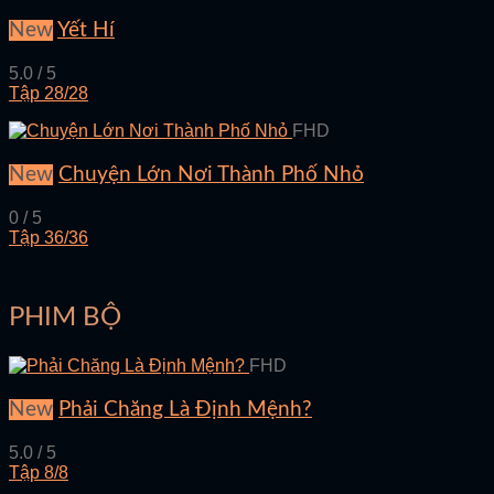
New
Yết Hí
5.0 / 5
Tập 28/28
FHD
New
Chuyện Lớn Nơi Thành Phố Nhỏ
0 / 5
Tập 36/36
PHIM BỘ
FHD
New
Phải Chăng Là Định Mệnh?
5.0 / 5
Tập 8/8