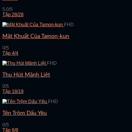
5.0/5
Tập 28/28
FHD
Mặt Khuất Của Tamon-kun
0/5
Tập 4/4
FHD
Thu Hút Mãnh Liệt
0/5
Tập 18/18
FHD
Tên Trộm Dấu Yêu
0/5
Tập 8/8