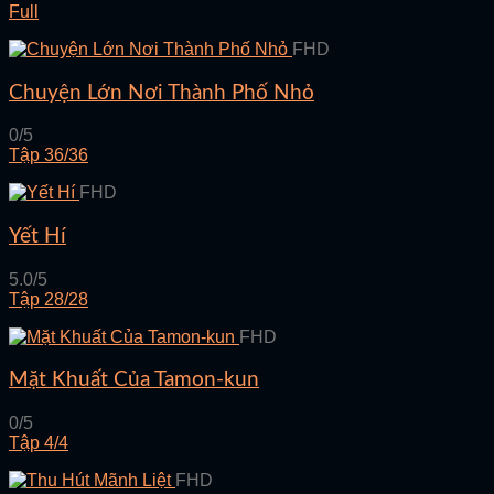
Full
FHD
Chuyện Lớn Nơi Thành Phố Nhỏ
0/5
Tập 36/36
FHD
Yết Hí
5.0/5
Tập 28/28
FHD
Mặt Khuất Của Tamon-kun
0/5
Tập 4/4
FHD