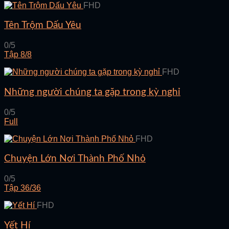
FHD
Tên Trộm Dấu Yêu
0/5
Tập 8/8
FHD
Những người chúng ta gặp trong kỳ nghỉ
0/5
Full
FHD
Chuyện Lớn Nơi Thành Phố Nhỏ
0/5
Tập 36/36
FHD
Yết Hí