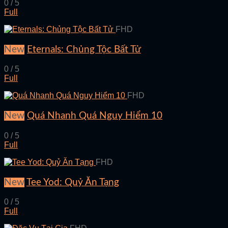
0 / 5
Full
FHD
New
Eternals: Chủng Tộc Bất Tử
0 / 5
Full
FHD
New
Quá Nhanh Quá Nguy Hiểm 10
0 / 5
Full
FHD
New
Tee Yod: Quỷ Ăn Tạng
0 / 5
Full