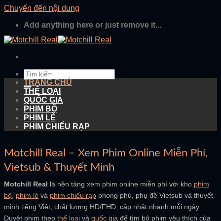
Chuyển đến nội dung
Add anything here or just remove it...
TRANG CHỦ
THỂ LOẠI
QUỐC GIA
PHIM BỘ
PHIM LẺ
PHIM CHIẾU RẠP
Motchill Real – Xem Phim Online Miễn Phí,
Vietsub & Thuyết Minh
Motchill Real
là nền tảng xem phim online miễn phí với kho
phim
bộ
,
phim lẻ
và
phim chiếu rạp
phong phú, phụ đề Vietsub và thuyết
minh tiếng Việt, chất lượng HD/FHD, cập nhật nhanh mỗi ngày.
Duyệt phim theo
thể loại
và
quốc gia
để tìm bộ phim yêu thích của