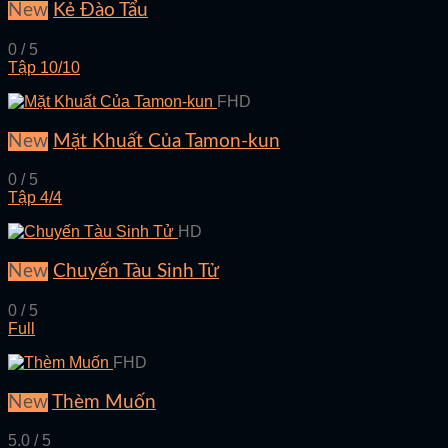
New
Kẻ Đào Tẩu
0 / 5
Tập 10/10
FHD
New
Mặt Khuất Của Tamon-kun
0 / 5
Tập 4/4
HD
New
Chuyến Tàu Sinh Tử
0 / 5
Full
FHD
New
Thèm Muốn
5.0 / 5