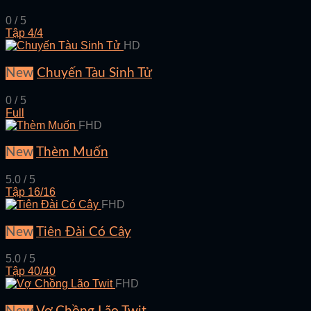
0 / 5
Tập 4/4
HD
New
Chuyến Tàu Sinh Tử
0 / 5
Full
FHD
New
Thèm Muốn
5.0 / 5
Tập 16/16
FHD
New
Tiên Đài Có Cây
5.0 / 5
Tập 40/40
FHD