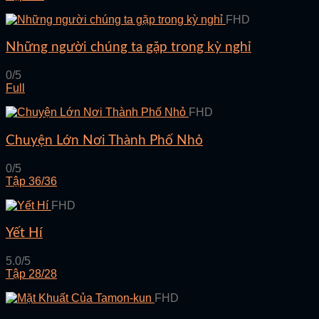
FHD
Những người chúng ta gặp trong kỳ nghỉ
0/5
Full
FHD
Chuyện Lớn Nơi Thành Phố Nhỏ
0/5
Tập 36/36
FHD
Yết Hí
5.0/5
Tập 28/28
FHD