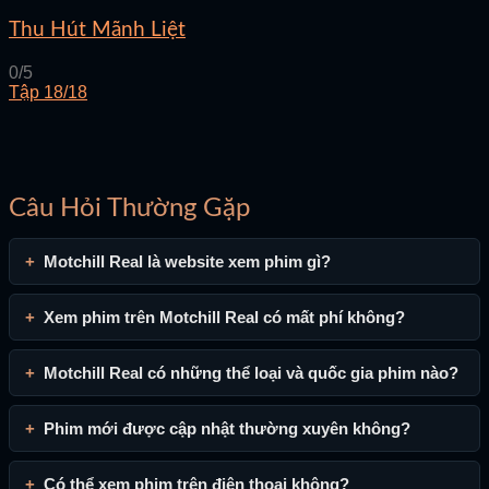
Thu Hút Mãnh Liệt
0/5
Tập 18/18
Câu Hỏi Thường Gặp
Motchill Real là website xem phim gì?
Xem phim trên Motchill Real có mất phí không?
Motchill Real có những thể loại và quốc gia phim nào?
Phim mới được cập nhật thường xuyên không?
Có thể xem phim trên điện thoại không?