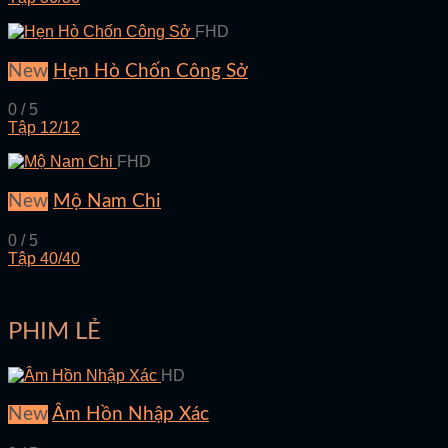
FHD
New
Hẹn Hò Chốn Công Sở
0 / 5
Tập 12/12
FHD
New
Mộ Nam Chi
0 / 5
Tập 40/40
PHIM LẺ
HD
New
Âm Hồn Nhập Xác